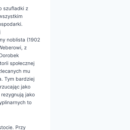
 szufladki z
 wszystkim
ospodarki.
j
y noblista (1902
 Weberowi, z
 Dorobek
orii społecznej
zlecanych mu
. Tym bardziej
rzucając jako
 rezygnują jako
yplinarnych to
stocie. Przy