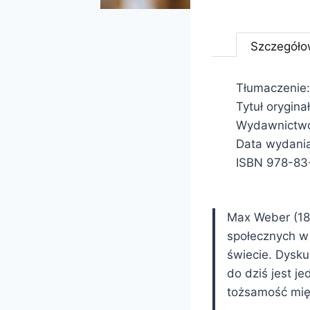
Szczegóło
Tłumaczenie:
Tytuł orygin
Wydawnictwo
Data wydani
ISBN 978-83
Max Weber (186
społecznych w 
świecie. Dysk
do dziś jest 
tożsamość mię