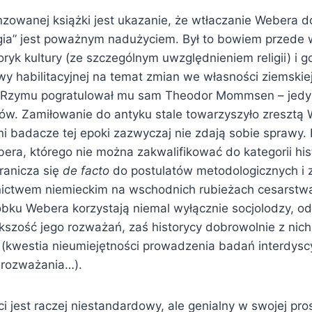
zowanej książki jest ukazanie, że wtłaczanie Webera do
gia” jest poważnym nadużyciem. Był to bowiem przede
oryk kultury (ze szczególnym uwzględnieniem religii) i g
wy habilitacyjnej na temat zmian we własności ziemskie
o Rzymu pogratulował mu sam Theodor Mommsen – jedyn
yków. Zamiłowanie do antyku stale towarzyszyło zresztą
i badacze tej epoki zazwyczaj nie zdają sobie sprawy.
era, którego nie można zakwalifikować do kategorii hist
ranicza się
de facto
do postulatów metodologicznych i 
ictwem niemieckim na wschodnich rubieżach cesarstwa
obku Webera korzystają niemal wyłącznie socjolodzy, od
kszość jego rozważań, zaś historycy dobrowolnie z nich
” (kwestia nieumiejętności prowadzenia badań interdysc
 rozważania…).
ci jest raczej niestandardowy, ale genialny w swojej pro