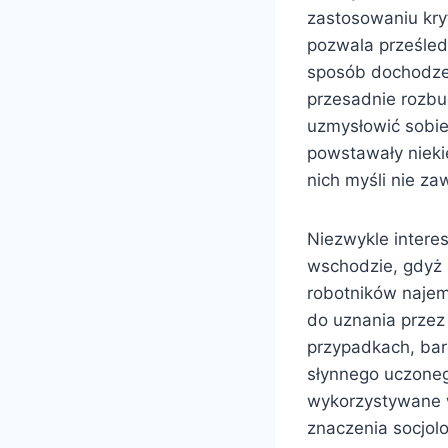
zastosowaniu kry
pozwala prześledz
sposób dochodzen
przesadnie rozbu
uzmysłowić sobie
powstawały niek
nich myśli nie za
Niezwykle intere
wschodzie, gdyż 
robotników najem
do uznania przez
przypadkach, bar
słynnego uczoneg
wykorzystywane w
znaczenia socjolo