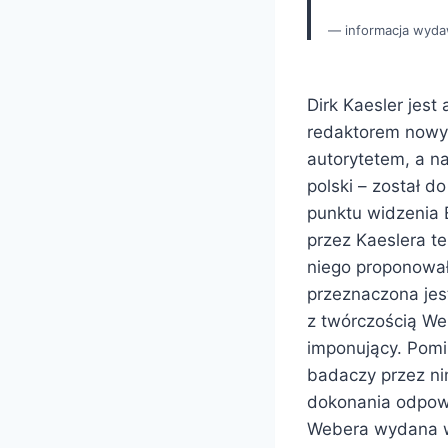
informacja wyd
Dirk Kaesler jes
redaktorem nowyc
autorytetem, a n
polski – został d
punktu widzenia 
przez Kaeslera t
niego proponował
przeznaczona jes
z twórczością We
imponujący. Pomim
badaczy przez ni
dokonania odpowie
Webera wydana w 