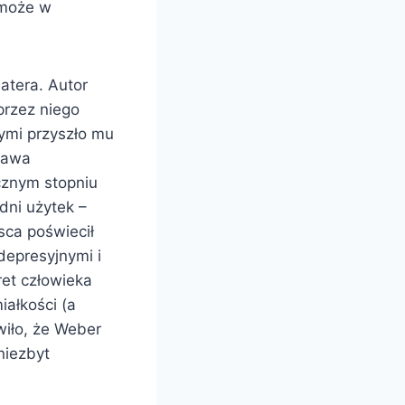
 może w
atera. Autor
przez niego
ymi przyszło mu
rawa
cznym stopniu
edni użytek –
sca poświecił
depresyjnymi i
ret człowieka
iałkości (a
wiło, że Weber
niezbyt