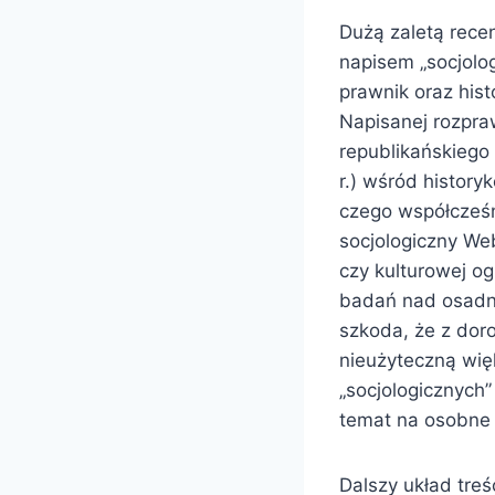
Dużą zaletą recen
napisem „socjolo
prawnik oraz hist
Napisanej rozpra
republikańskieg
r.) wśród histor
czego współcześn
socjologiczny Web
czy kulturowej og
badań nad osadn
szkoda, że z dor
nieużyteczną wię
„socjologicznych
temat na osobne
Dalszy układ treś