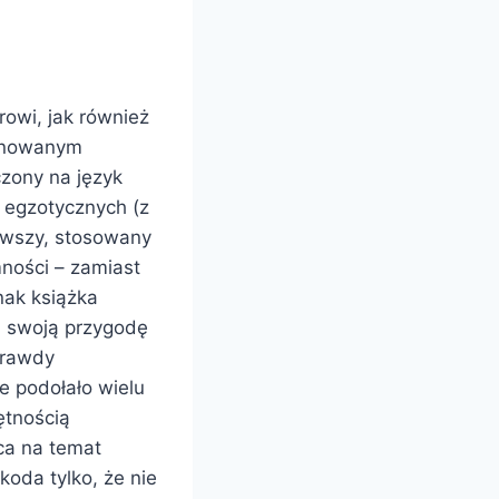
rowi, jak również
ionowanym
czony na język
k egzotycznych (z
iawszy, stosowany
ności – zamiast
nak książka
h swoją przygodę
prawdy
e podołało wielu
ętnością
aca na temat
oda tylko, że nie