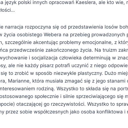
a język polski innych opracowań Kaeslera, ale kto wie,
złości…
ie narracja rozpoczyna się od przedstawienia losów boh
w życia osobistego Webera na przebieg prowadzonych 
 szczególnie akcentując problemy emocjonalne, z któr
ońca przedwcześnie zakończonego życia. Na truizm zak
 wychowanie i socjalizacja człowieka determinują w zna
osy, ale nie każdy pisarz potrafi uczynić z niego odpowi
się to zrobić w sposób niezwykle plastyczny. Dużo miej
ra, Marianne, która musiała zmagać się z jego stanami 
nteresowaniem rodziną. Wszystko to składa się na port
ostosowanego społecznie i silnie sprzeciwiającego się m
pocie) otaczającej go rzeczywistości. Wszystko to spra
ny przez sobie współczesnych jako osoba konfliktowa i 