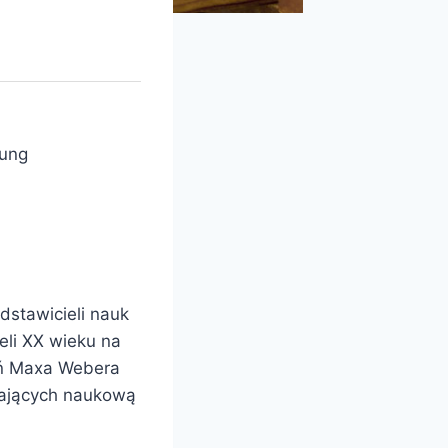
kung
dstawicieli nauk
eli XX wieku na
ań Maxa Webera
lających naukową