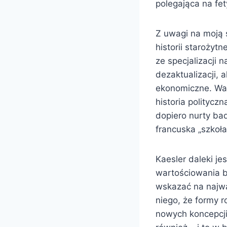
polegająca na fet
Z uwagi na moją 
historii staroży
ze specjalizacji 
dezaktualizacji, 
ekonomiczne. War
historia politycz
dopiero nurty ba
francuska „szkoła
Kaesler daleki j
wartościowania b
wskazać na najważ
niego, że formy 
nowych koncepcji 