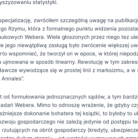
yszyzowaniu statystyki.
specjalizację, zwróciłem szczególną uwagę na publikac
tnego Rzymu, która z formalnego punktu widzenia pozost
naukowych Webera. Wiele głoszonych przez niego tez ule
ale jego niewątpliwą zasługą było zwrócenie większej u
to wspomnieć, że tworzył on w epoce, w której niepodz
na ujmowana w sposób linearny. Rewolucję w tym zakresi
dawcze wywodzące się w prostej linii z marksizmu, a w 
 Annales”.
est od formułowania jednoznacznych sądów, a tym bardzi
adań Webera. Mimo to odnoszę wrażenie, że gdyby czyt
niejsze dokonanie bohatera tej książki, to byłoby to u
rozwoju gospodarczego nie zależą jedynie od postępu te
rzutujących na obrót gospodarczy (kredyty, ubezpieczeni