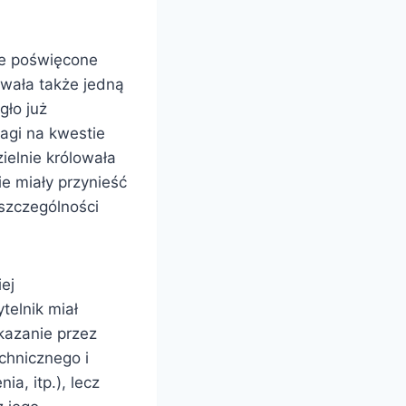
je poświęcone
awała także jedną
gło już
wagi na kwestie
ielnie królowała
e miały przynieść
szczególności
ej
elnik miał
kazanie przez
chnicznego i
a, itp.), lecz