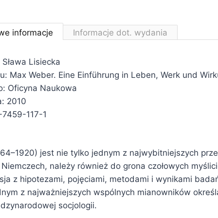
we informacje
Informacje dot. wydania
 Sława Lisiecka
ału: Max Weber. Eine Einführung in Leben, Werk und Wir
: Oficyna Naukowa
a: 2010
-7459-117-1
4–1920) jest nie tylko jednym z najwybitniejszych prze
Niemczech, należy również do grona czołowych myślici
usja z hipotezami, pojęciami, metodami i wynikami bad
jednym z najważniejszych wspólnych mianowników okreś
dzynarodowej socjologii.