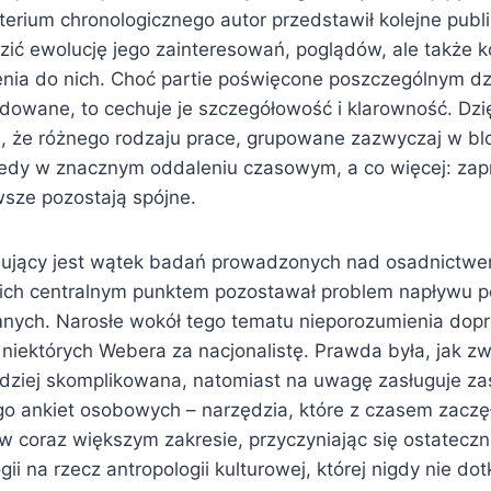
terium chronologicznego autor przedstawił kolejne publ
ić ewolucję jego zainteresowań, poglądów, ale także ko
ia do nich. Choć partie poświęcone poszczególnym dz
dowane, to cechuje je szczegółowość i klarowność. Dz
, że różnego rodzaju prace, grupowane zazwyczaj w bl
iedy w znacznym oddaleniu czasowym, a co więcej: za
wsze pozostają spójne.
sujący jest wątek badań prowadzonych nad osadnictw
ich centralnym punktem pozostawał problem napływu p
nych. Narosłe wokół tego tematu nieporozumienia dop
 niektórych Webera za nacjonalistę. Prawda była, jak z
dziej skomplikowana, natomiast na uwagę zasługuje za
o ankiet osobowych – narzędzia, które z czasem zaczę
 coraz większym zakresie, przyczyniając się ostatecz
gii na rzecz antropologii kulturowej, której nigdy nie do