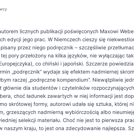
awcy
t autorem licznych publikacji poświęconych Maxowi Webe
h edycji jego prac. W Niemczech cieszy się niekwest
apisany przez niego podręcznik – szczęśliwie przetłuma
o tej pory przełożony na kilka języków, nie wyłączając ta
Europejczyka), co chiński i japoński. Szczerze powiedz
ermin „podręcznik” wydaje się efektem nadmiernej skrom
bym raczej „podręczne kompendium”. Niewątpliwie jed
t głównie dla studentów i czytelników rozpoczynającyc
bera, choć ładunek zawartych w niej informacji jest do
o skrótowej formy, autorowi udała się sztuka, której ni
m, grzeszących nadmierną wybiórczością albo nieumiej
dniej selekcji materiału. Choć nie jest to pierwsza pr
naszym kraju, to jest ona zdecydowanie najlepsza. Szk