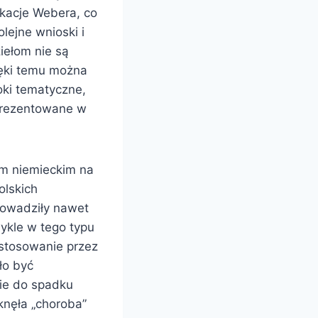
ikacje Webera, co
lejne wnioski i
iełom nie są
ięki temu można
oki tematyczne,
prezentowane w
em niemieckim na
olskich
rowadziły nawet
wykle w tego typu
stosowanie przez
ło być
nie do spadku
tknęła „choroba”