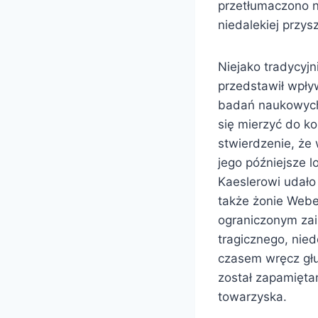
przetłumaczono n
niedalekiej przys
Niejako tradycyjn
przedstawił wpły
badań naukowych,
się mierzyć do k
stwierdzenie, że
jego późniejsze l
Kaeslerowi udało 
także żonie Webe
ograniczonym zai
tragicznego, nied
czasem wręcz głu
został zapamięta
towarzyska.