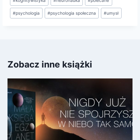
#
kognitywistyka
#
neuronauka
#
polecane
wpisu:
#
psychologia
#
psychologia społeczna
#
umysł
Zobacz inne książki