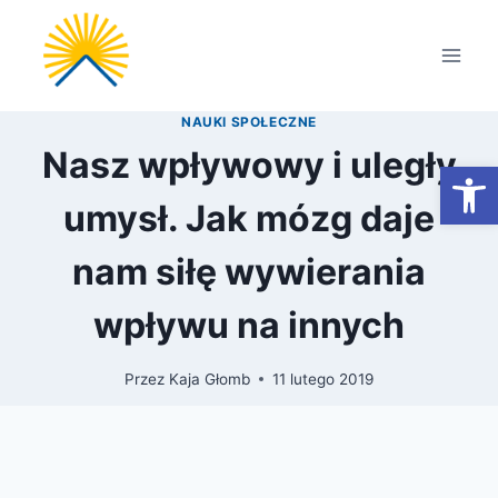
Przejdź
do
treści
NAUKI SPOŁECZNE
Nasz wpływowy i uległy
Otwórz
umysł. Jak mózg daje
nam siłę wywierania
wpływu na innych
Przez
Kaja Głomb
11 lutego 2019