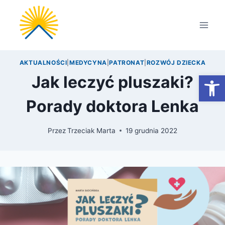
Przejdź
do
treści
AKTUALNOŚCI
|
MEDYCYNA
|
PATRONAT
|
ROZWÓJ DZIECKA
Otwórz
Jak leczyć pluszaki?
Porady doktora Lenka
Przez
Trzeciak Marta
19 grudnia 2022