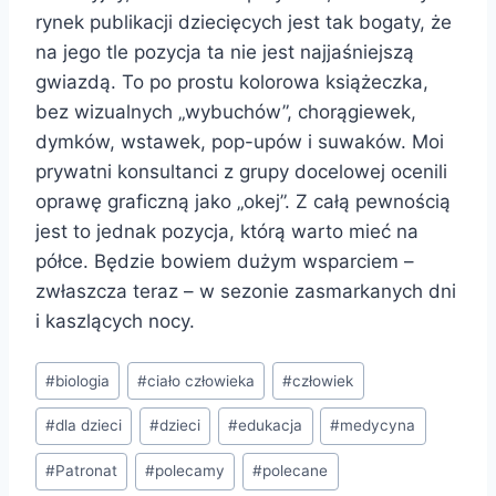
rynek publikacji dziecięcych jest tak bogaty, że
na jego tle pozycja ta nie jest najjaśniejszą
gwiazdą. To po prostu kolorowa książeczka,
bez wizualnych „wybuchów”, chorągiewek,
dymków, wstawek, pop-upów i suwaków. Moi
prywatni konsultanci z grupy docelowej ocenili
oprawę graficzną jako „okej”. Z całą pewnością
jest to jednak pozycja, którą warto mieć na
półce. Będzie bowiem dużym wsparciem –
zwłaszcza teraz – w sezonie zasmarkanych dni
i kaszlących nocy.
Tagi
#
biologia
#
ciało człowieka
#
człowiek
wpisu:
#
dla dzieci
#
dzieci
#
edukacja
#
medycyna
#
Patronat
#
polecamy
#
polecane