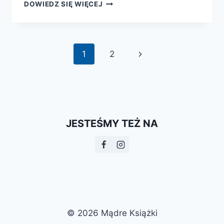
ENCYKLOPEDIA
DOWIEDZ SIĘ WIĘCEJ
PRZYRODNICZA
DLA
KAŻDEGO
Nawigacja
Następna
1
2
strony
strona
JESTEŚMY TEŻ NA
© 2026 Mądre Książki