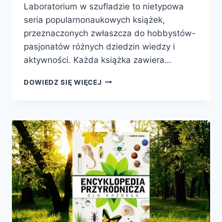
Laboratorium w szufladzie to nietypowa
seria popularnonaukowych książek,
przeznaczonych zwłaszcza do hobbystów-
pasjonatów różnych dziedzin wiedzy i
aktywności. Każda książka zawiera…
SERIA
DOWIEDZ SIĘ WIĘCEJ
„LABORATORIUM
W
SZUFLADZIE”
DLA
PASJONATÓW
NAUKI