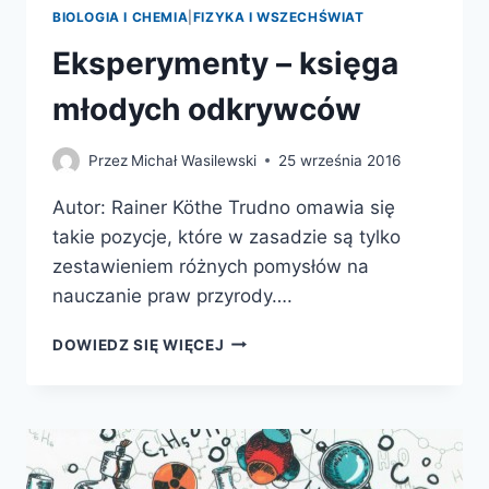
BIOLOGIA I CHEMIA
|
FIZYKA I WSZECHŚWIAT
Eksperymenty – księga
młodych odkrywców
Przez
Michał Wasilewski
25 września 2016
Autor: Rainer Köthe Trudno omawia się
takie pozycje, które w zasadzie są tylko
zestawieniem różnych pomysłów na
nauczanie praw przyrody….
EKSPERYMENTY
DOWIEDZ SIĘ WIĘCEJ
–
KSIĘGA
MŁODYCH
ODKRYWCÓW