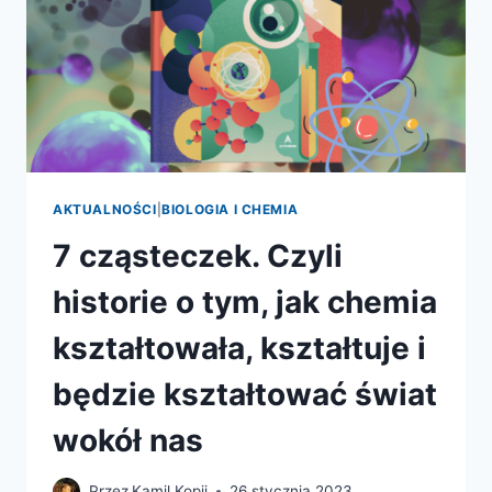
W
ŚWIECIE
NAUKI
–
PREMIERA
PATRONATU
AKTUALNOŚCI
|
BIOLOGIA I CHEMIA
7 cząsteczek. Czyli
historie o tym, jak chemia
kształtowała, kształtuje i
będzie kształtować świat
wokół nas
Przez
Kamil Kopij
26 stycznia 2023