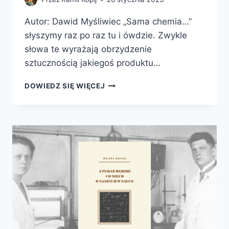
Autor: Dawid Myśliwiec „Sama chemia…”
słyszymy raz po raz tu i ówdzie. Zwykle
słowa te wyrażają obrzydzenie
sztucznością jakiegoś produktu…
7
DOWIEDZ SIĘ WIĘCEJ
CZĄSTECZEK.
CZYLI
HISTORIE
O
TYM,
JAK
CHEMIA
KSZTAŁTOWAŁA,
KSZTAŁTUJE
I
BĘDZIE
KSZTAŁTOWAĆ
ŚWIAT