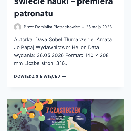
świecie nauki – premiera
patronatu
Przez
Dominika Pietrachowicz
26 maja 2026
Autorka: Dava Sobel Tłumaczenie: Amata
Jo Papaj Wydawnictwo: Helion Data
wydania: 26.05.2026 Format: 140 x 208
mm Liczba stron: 316…
PIERWIASTKI
DOWIEDZ SIĘ WIĘCEJ
MARII
SKŁODOWSKIEJ-
CURIE.
JAK
BLASK
RADU
OŚWIETLIŁ
DROGĘ
KOBIETOM