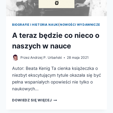
WOKÓŁ
NAS
BIOGRAFIE I HISTORIA NAUKI
|
NOWOŚCI WYDAWNICZE
A teraz będzie co nieco o
naszych w nauce
Przez
Andrzej P. Urbański
28 maja 2021
Autor: Beata Kenig Ta cienka książeczka o
niezbyt ekscytującym tytule okazała się być
pełna wspaniałych opowieści nie tylko o
naukowych…
A
DOWIEDZ SIĘ WIĘCEJ
TERAZ
BĘDZIE