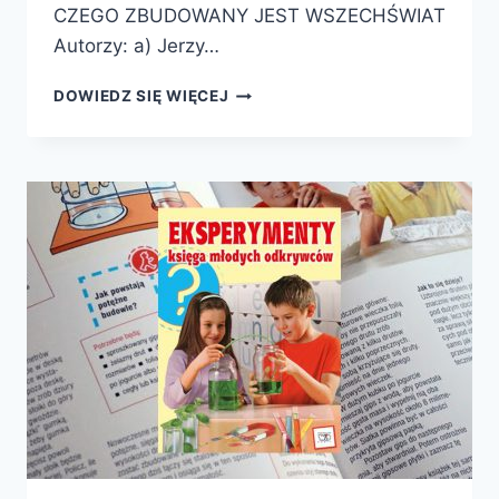
CZEGO ZBUDOWANY JEST WSZECHŚWIAT
Autorzy: a) Jerzy…
TRZY
DOWIEDZ SIĘ WIĘCEJ
KSIĄŻKI
O
PIERWIASTKACH