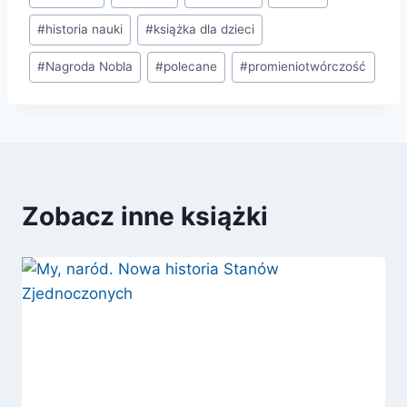
wpisu:
#
historia nauki
#
książka dla dzieci
#
Nagroda Nobla
#
polecane
#
promieniotwórczość
Zobacz inne książki