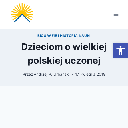
Przejdź
do
treści
BIOGRAFIE I HISTORIA NAUKI
Otwórz
Dzieciom o wielkiej
polskiej uczonej
Przez
Andrzej P. Urbański
17 kwietnia 2019