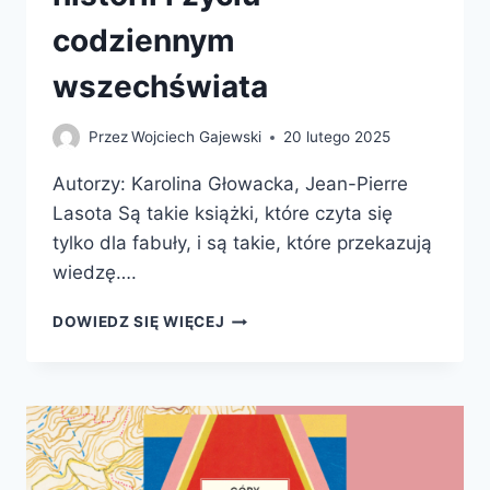
codziennym
wszechświata
Przez
Wojciech Gajewski
20 lutego 2025
Autorzy: Karolina Głowacka, Jean-Pierre
Lasota Są takie książki, które czyta się
tylko dla fabuły, i są takie, które przekazują
wiedzę….
CZY
DOWIEDZ SIĘ WIĘCEJ
WIELKI
WYBUCH
BYŁ
GŁOŚNY?
12
ROZMÓW
O