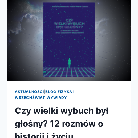
AKTUALNOŚCI
|
BLOG
|
FIZYKA I
WSZECHŚWIAT
|
WYWIADY
Czy wielki wybuch był
głośny? 12 rozmów o
historii i życiu