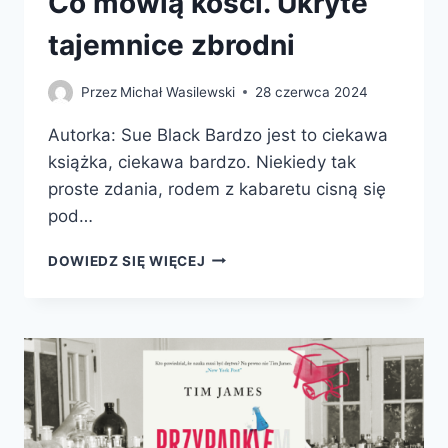
Co mówią kości. Ukryte
tajemnice zbrodni
Przez
Michał Wasilewski
28 czerwca 2024
Autorka: Sue Black Bardzo jest to ciekawa
książka, ciekawa bardzo. Niekiedy tak
proste zdania, rodem z kabaretu cisną się
pod…
CO
DOWIEDZ SIĘ WIĘCEJ
MÓWIĄ
KOŚCI.
UKRYTE
TAJEMNICE
ZBRODNI