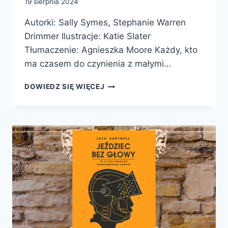
19 sierpnia 2024
Autorki: Sally Symes, Stephanie Warren
Drimmer Ilustracje: Katie Slater
Tłumaczenie: Agnieszka Moore Każdy, kto
ma czasem do czynienia z małymi…
BRITANNICA.
DOWIEDZ SIĘ WIĘCEJ
WIELKA
KSIĘGA
PYTAŃ
DLACZEGO