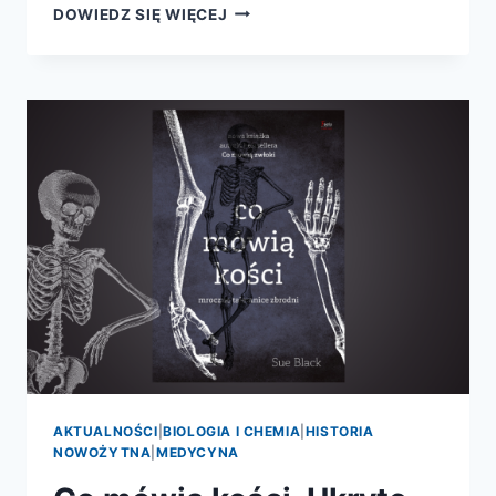
JEŹDZIEC
DOWIEDZ SIĘ WIĘCEJ
BEZ
GŁOWY.
CO
O
CIELE
WIEDZIELI
ŚREDNIOWIECZNI
LUDZIE?
AKTUALNOŚCI
|
BIOLOGIA I CHEMIA
|
HISTORIA
NOWOŻYTNA
|
MEDYCYNA