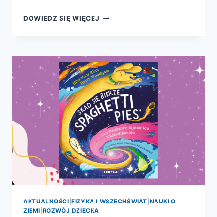
NIE
DOWIEDZ SIĘ WIĘCEJ
MA
GŁUPICH
PYTAŃ!
AKTUALNOŚCI
|
FIZYKA I WSZECHŚWIAT
|
NAUKI O
ZIEMI
|
ROZWÓJ DZIECKA