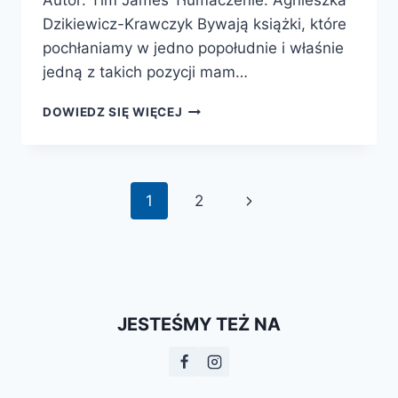
Dzikiewicz-Krawczyk Bywają książki, które
pochłaniamy w jedno popołudnie i właśnie
jedną z takich pozycji mam…
PRZYPADKIEM.
DOWIEDZ SIĘ WIĘCEJ
JAK
NAJWIĘKSZE
NIEZAMIERZONE
ODKRYCIA
Nawigacja
Następna
1
2
ZMIENIŁY
ŚWIAT
strony
strona
JESTEŚMY TEŻ NA