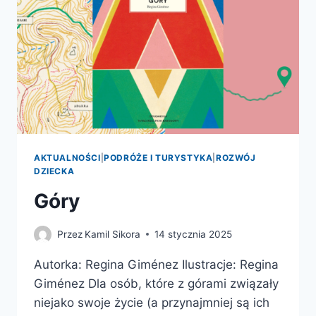
HISTORII
I
ŻYCIU
CODZIENNYM
WSZECHŚWIATA
AKTUALNOŚCI
|
PODRÓŻE I TURYSTYKA
|
ROZWÓJ
DZIECKA
Góry
Przez
Kamil Sikora
14 stycznia 2025
Autorka: Regina Giménez Ilustracje: Regina
Giménez Dla osób, które z górami związały
niejako swoje życie (a przynajmniej są ich