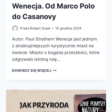
Wenecja. Od Marco Polo
do Casanovy
Przez
Robert Suski
10 grudnia 2024
Autor: Paul Strathern Wenecja jest jednym
z atrakcyjniejszych turystycznie miast na
świecie. Miasto o bogatej przeszłości, które
odgrywało istotną rolę…
WENECJA.
DOWIEDZ SIĘ WIĘCEJ
OD
MARCO
POLO
DO
CASANOVY