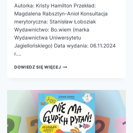
Autorka: Kristy Hamilton Przekład:
Magdalena Rabsztyn-Anioł Konsultacja
merytoryczna: Stanisław Łoboziak
Wydawnictwo: Bo.wiem (marka
Wydawnictwa Uniwersytetu
Jagiellońskiego) Data wydania: 06.11.2024
r….
DZIKIE
DOWIEDZ SIĘ WIĘCEJ
POMYSŁY
NATURY.
JAK
PRZYRODA
INSPIRUJE
ŚWIAT
NAUKI
–
PREMIERA