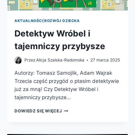
AKTUALNOŚCI
|
ROZWÓJ DZIECKA
Detektyw Wróbel i
tajemniczy przybysze
Przez
Alicja Szalska-Radomska
27 marca 2025
Autorzy: Tomasz Samojlik, Adam Wajrak
Trzecia część przygód o ptasim detektywie
już za mną! Czy Detektyw Wróbel i
tajemniczy przybysze…
DETEKTYW
DOWIEDZ SIĘ WIĘCEJ
WRÓBEL
I
TAJEMNICZY
PRZYBYSZE