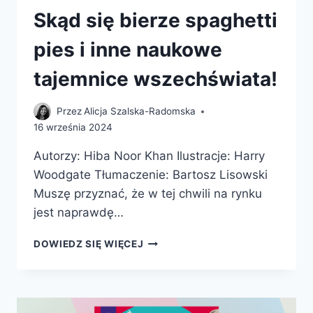
Skąd się bierze spaghetti
pies i inne naukowe
tajemnice wszechświata!
Przez
Alicja Szalska-Radomska
16 września 2024
Autorzy: Hiba Noor Khan Ilustracje: Harry
Woodgate Tłumaczenie: Bartosz Lisowski
Muszę przyznać, że w tej chwili na rynku
jest naprawdę…
SKĄD
DOWIEDZ SIĘ WIĘCEJ
SIĘ
BIERZE
SPAGHETTI
PIES