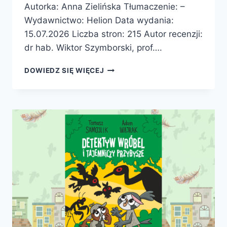
Autorka: Anna Zielińska Tłumaczenie: –
Wydawnictwo: Helion Data wydania:
15.07.2026 Liczba stron: 215 Autor recenzji:
dr hab. Wiktor Szymborski, prof….
HISTORYCZNE
DOWIEDZ SIĘ WIĘCEJ
BZDURY
O
ŚREDNIOWIECZU.
JAK
NAPRAWDĘ
ŻYŁO
SIĘ
W
CZASACH
DAM
I
RYCERZY?