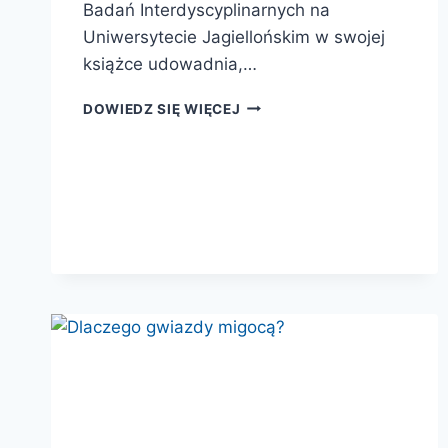
Badań Interdyscyplinarnych na
Uniwersytecie Jagiellońskim w swojej
książce udowadnia,…
NIE
DOWIEDZ SIĘ WIĘCEJ
MA
GŁUPICH
PYTAŃ!