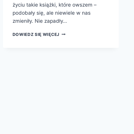
życiu takie książki, które owszem –
podobały się, ale niewiele w nas
zmieniły. Nie zapadły…
DLACZEGO?
DOWIEDZ SIĘ WIĘCEJ
KSIĘGA
NAJLEPSZYCH
PYTAŃ
I
ODPOWIEDZI
NA
TEMAT
NAUKI,
PRZYRODY
I
ŚWIATA