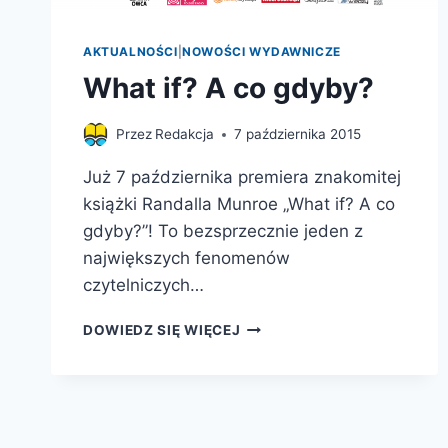
AKTUALNOŚCI
|
NOWOŚCI WYDAWNICZE
What if? A co gdyby?
Przez
Redakcja
7 października 2015
Już 7 października premiera znakomitej
książki Randalla Munroe „What if? A co
gdyby?”! To bezsprzecznie jeden z
największych fenomenów
czytelniczych…
WHAT
DOWIEDZ SIĘ WIĘCEJ
IF?
A
CO
GDYBY?