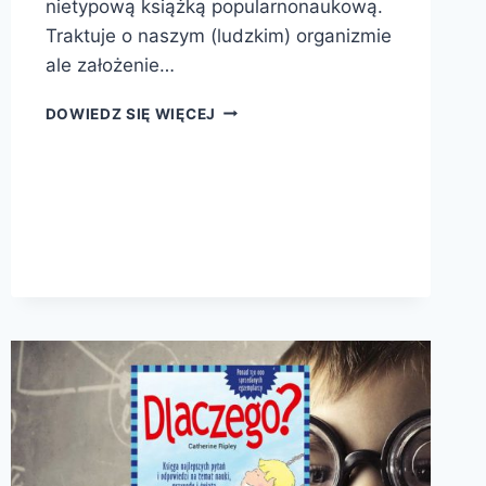
nietypową książką popularnonaukową.
Traktuje o naszym (ludzkim) organizmie
ale założenie…
GDYBY
DOWIEDZ SIĘ WIĘCEJ
NASZE
CIAŁO
POTRAFIŁO
MÓWIĆ…