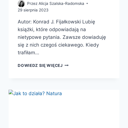
Przez
Alicja Szalska-Radomska
29 sierpnia 2023
Autor: Konrad J. Fijałkowski Lubię
książki, które odpowiadają na
nietypowe pytania. Zawsze dowiaduję
się z nich czegoś ciekawego. Kiedy
trafiłam…
GARŚĆ
DOWIEDZ SIĘ WIĘCEJ
ODPOWIEDZI
NA
PYTANIA,
KTÓRYCH
NIE
SPODZIEWALIŚCIE
SIĘ
ZADAĆ