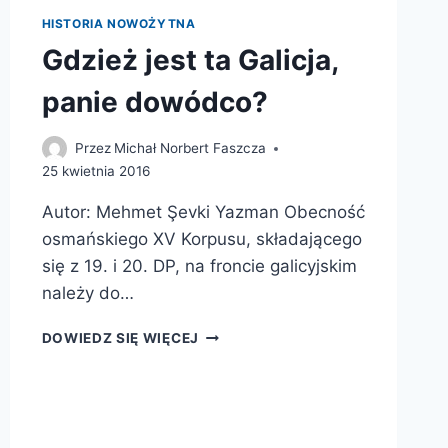
HISTORIA NOWOŻYTNA
Gdzież jest ta Galicja,
panie dowódco?
Przez
Michał Norbert Faszcza
25 kwietnia 2016
Autor: Mehmet Şevki Yazman Obecność
osmańskiego XV Korpusu, składającego
się z 19. i 20. DP, na froncie galicyjskim
należy do…
GDZIEŻ
DOWIEDZ SIĘ WIĘCEJ
JEST
TA
GALICJA,
PANIE
DOWÓDCO?