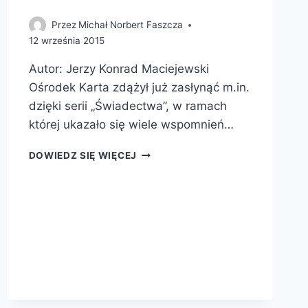
Przez
Michał Norbert Faszcza
12 września 2015
Autor: Jerzy Konrad Maciejewski
Ośrodek Karta zdążył już zasłynąć m.in.
dzięki serii „Świadectwa”, w ramach
której ukazało się wiele wspomnień…
ZAWADIAKA.
DOWIEDZ SIĘ WIĘCEJ
DZIENNIKI
FRONTOWE
1914-
1920