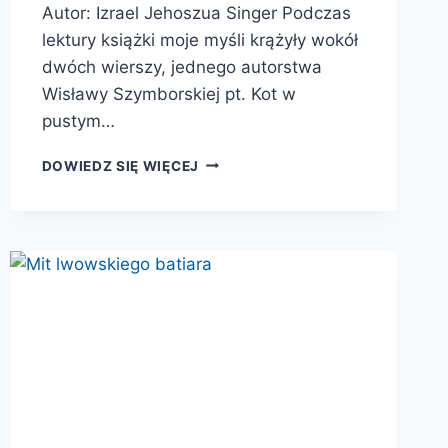
Autor: Izrael Jehoszua Singer Podczas
lektury książki moje myśli krążyły wokół
dwóch wierszy, jednego autorstwa
Wisławy Szymborskiej pt. Kot w
pustym…
WSPOMNIENIA
DOWIEDZ SIĘ WIĘCEJ
ZE
ŚWIATA,
KTÓREGO
JUŻ
NIE
MA