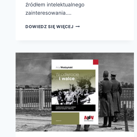
źródłem intelektualnego
zainteresowania….
ROK
DOWIEDZ SIĘ WIĘCEJ
WŚRÓD
PINGWINÓW.
ZAPISKI
I
WSPOMNIENIA
Z
WYPRAWY
NA
ANTARKTYDĘ