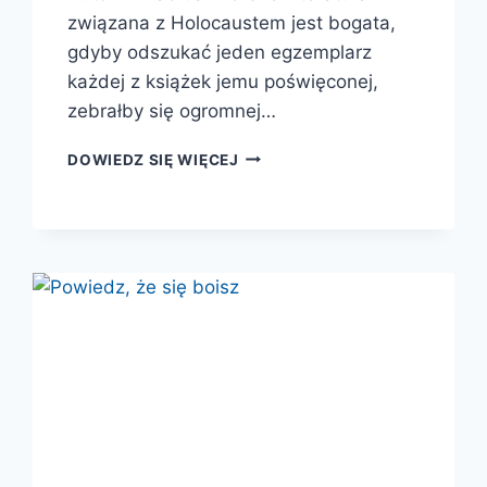
związana z Holocaustem jest bogata,
gdyby odszukać jeden egzemplarz
każdej z książek jemu poświęconej,
zebrałby się ogromnej…
UKRYCI.
DOWIEDZ SIĘ WIĘCEJ
GŁOSY
Z
KRYJÓWEK
PRZED
ZAGŁADĄ