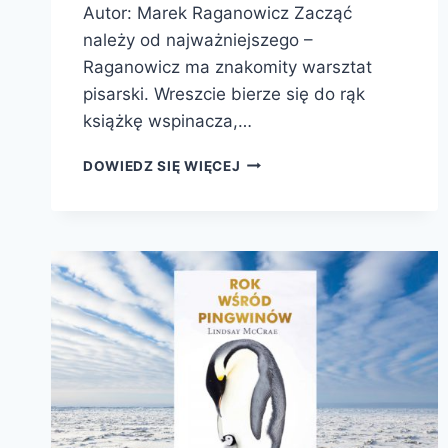
Autor: Marek Raganowicz Zacząć
należy od najważniejszego –
Raganowicz ma znakomity warsztat
pisarski. Wreszcie bierze się do rąk
książkę wspinacza,…
ZAPISANY
DOWIEDZ SIĘ WIĘCEJ
W
KRĘGACH;
ZNIKAJĄC.
OPOWIEŚĆ
DROGI