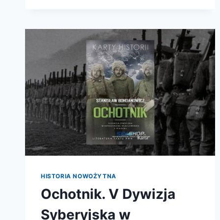
I
WALCE.
CODZIENNOŚĆ
ŻOŁNIERZY
POLSKICH
PODCZAS
KAMPANII
1939
ROKU
HISTORIA NOWOŻYTNA
Ochotnik. V Dywizja
Syberyjska w