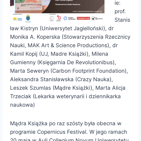
ie:
prof.
Stanis
ław Kistryn (Uniwersytet Jagielloński), dr
Monika A. Koperska (Stowarzyszenia Rzecznicy
Nauki, MAK Art & Science Productions), dr
Kamil Kopij (UJ, Madre Książki), Milena
Gumienny (Księgarnia De Revolutionibus),
Marta Seweryn (Carbon Footprint Foundation),
Aleksandra Stanisławska (Crazy Nauka),
Leszek Szumlas (Mądre Książki), Marta Alicja
Trzeciak (Lekarka weterynarii i dziennikarka
naukowa)
Mądra Książka po raz szósty była obecna w
programie Copernicus Festival. W jego ramach
20 maja w Auli Collegium Novum Uniwersytetu