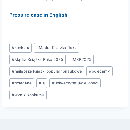
Press release in English
Tagi
#
konkurs
#
Mądra Książka Roku
wpisu:
#
Mądra Książka Roku 2025
#
MKR2025
#
najlepsze książki popularnonaukowe
#
polecamy
#
polecane
#
uj
#
uniwersytet jagielloński
#
wyniki konkursu