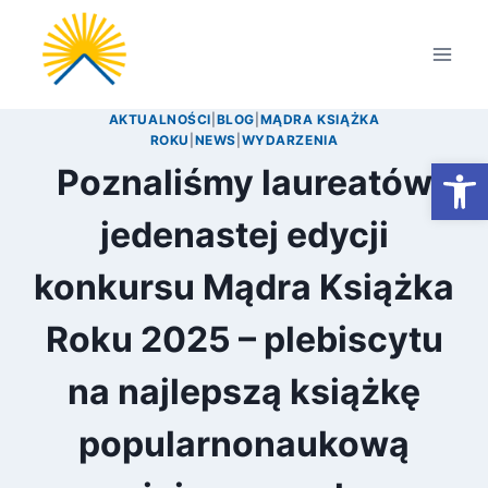
Przejdź
do
treści
AKTUALNOŚCI
|
BLOG
|
MĄDRA KSIĄŻKA
ROKU
|
NEWS
|
WYDARZENIA
Otwórz
Poznaliśmy laureatów
jedenastej edycji
konkursu Mądra Książka
Roku 2025 – plebiscytu
na najlepszą książkę
popularnonaukową