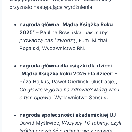
przyznało następujące wyróżnienia:
nagroda główna „Mądra Książka Roku
2025”
– Paulina Rowińska,
Jak mapy
prowadzą nas i zwodzą
, tłum. Michał
Rogalski, Wydawnictwo RN.
nagroda główna dla książki dla dzieci
„Mądra Książka Roku 2025 dla dzieci”
–
Róża Hajkuś, Paweł Gierliński (ilustracje),
Co głowie wyjdzie na zdrowie? Mózg wie i
o tym opowie
, Wydawnictwo Sensus
.
nagroda społeczności akademickiej UJ
–
Dawid Myśliwiec,
Wszyscy TO robimy, czyli
krótka opowieść o mijaniu się z prawdą,