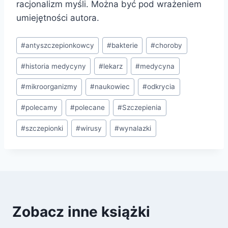
racjonalizm myśli. Można być pod wrażeniem
umiejętności autora.
Tagi
#
antyszczepionkowcy
#
bakterie
#
choroby
wpisu:
#
historia medycyny
#
lekarz
#
medycyna
#
mikroorganizmy
#
naukowiec
#
odkrycia
#
polecamy
#
polecane
#
Szczepienia
#
szczepionki
#
wirusy
#
wynalazki
Zobacz inne książki