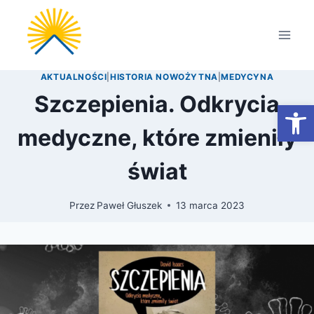
Przejdź
do
treści
AKTUALNOŚCI
|
HISTORIA NOWOŻYTNA
|
MEDYCYNA
Szczepienia. Odkrycia
Otwórz
medyczne, które zmieniły
świat
Przez
Paweł Głuszek
13 marca 2023