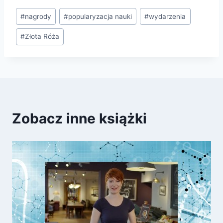
Tagi
#
nagrody
#
popularyzacja nauki
#
wydarzenia
wpisu:
#
Złota Róża
Zobacz inne książki