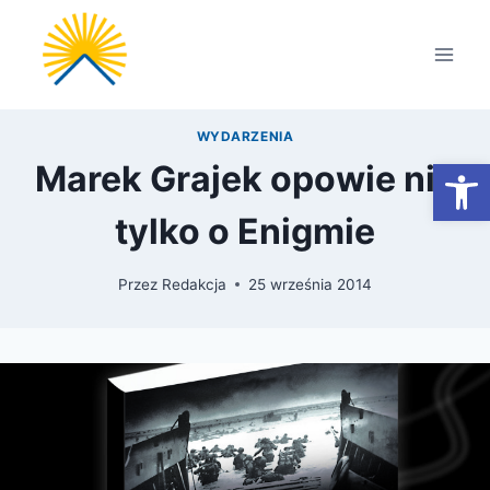
Przejdź
do
treści
WYDARZENIA
Otwórz
Marek Grajek opowie nie
tylko o Enigmie
Przez
Redakcja
25 września 2014