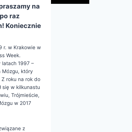
apraszamy na
 po raz
! Koniecznie
9 r. w Krakowie w
ss Week.
w latach 1997 –
 Mózgu, który
 Z roku na rok do
 się w kilkunastu
iu, Trójmieście,
 Mózgu w 2017
 związane z