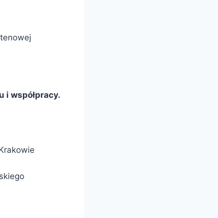
utenowej
u i współpracy.
 Krakowie
skiego