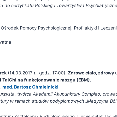
nia do certyfikatu Polskiego Towarzystwa Psychiatryczn
rodek Pomocy Psychologicznej, Profilaktyki i Leczeni
watna
rek
(14.03.2017 r., godz. 17:00).
Zdrowe ciało, zdrowy 
i TaiChi na funkcjonowanie mózgu (EBM).
. med. Bartosz Chmielnicki
urzysta, twórca Akademii Akupunktury Compleo, prowadz
ktury w ramach studiów podyplomowych „Medycyna Bólu
trum Kształcenia Podyplomowego, Uniwersytet Jagiell