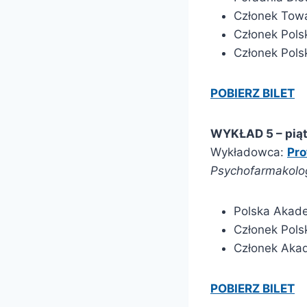
Członek Towa
Członek Pols
Członek Pols
POBIERZ BILET
WYKŁAD 5 – pią
Wykładowca:
Pro
Psychofarmakolog
Polska Akade
Członek Pols
Członek Aka
POBIERZ BILET