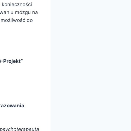
 konieczności
owaniu mózgu na
a możliwość do
B-Projekt”
razowania
, psychoterapeuta