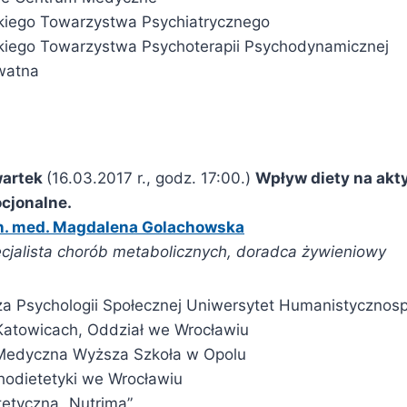
kiego Towarzystwa Psychiatrycznego
kiego Towarzystwa Psychoterapii Psychodynamicznej
watna
wartek
(16.03.2017 r., godz. 17:00.)
Wpływ diety na ak
cjonalne.
n. med. Magdalena Golachowska
ecjalista chorób metabolicznych, doradca żywieniowy
a Psychologii Społecznej Uniwersytet Humanistycznos
Katowicach, Oddział we Wrocławiu
edyczna Wyższa Szkoła w Opolu
chodietetyki we Wrocławiu
tetyczna „Nutrima”