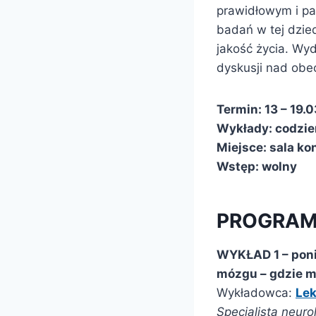
prawidłowym i pa
badań w tej dzie
jakość życia. Wy
dyskusji nad ob
Termin: 13 – 19.0
Wykłady: codzien
Miejsce: sala ko
Wstęp: wolny
PROGRA
WYKŁAD 1 – pon
mózgu – gdzie m
Wykładowca:
Lek
Specjalista neuro