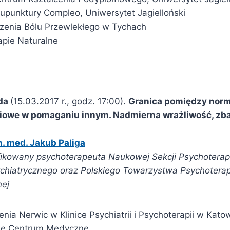
punktury Compleo, Uniwersytet Jagielloński
zenia Bólu Przewlekłego w Tychach
pie Naturalne
da
(15.03.2017 r., godz. 17:00).
Granica pomiędzy normą
iowe w pomaganiu innym. Nadmierna wrażliwość, zba
n. med. Jakub Paliga
yfikowany psychoterapeuta Naukowej Sekcji Psychoterapi
hiatrycznego oraz Polskiego Towarzystwa Psychoterap
ej
enia Nerwic w Klinice Psychiatrii i Psychoterapii w Kat
kie Centrum Medyczne