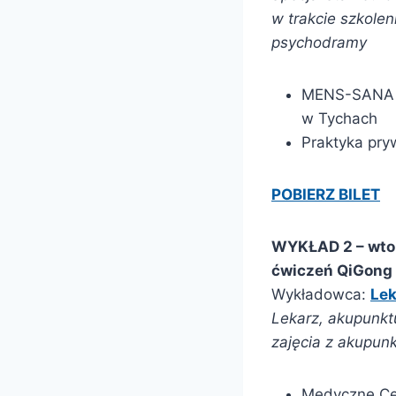
w trakcie szkole
psychodramy
MENS-SANA Oś
w Tychach
Praktyka pry
POBIERZ BILET
WYKŁAD 2 – wto
ćwiczeń QiGong 
Wykładowca:
Lek
Lekarz, akupunkt
zajęcia z akupun
Medyczne Cen