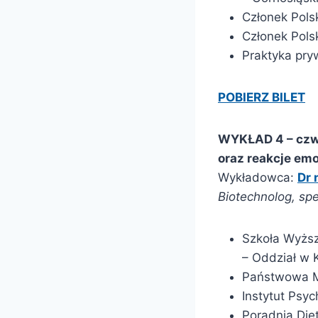
Członek Pols
Członek Pols
Praktyka pry
POBIERZ BILET
WYKŁAD 4 – cz
oraz reakcje emo
Wykładowca:
Dr 
Biotechnolog, sp
Szkoła Wyższ
– Oddział w 
Państwowa M
Instytut Psy
Poradnia Die