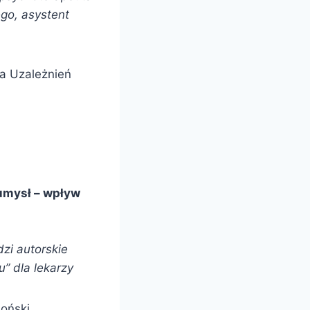
ego, asystent
a Uzależnień
umysł – wpływ
i autorskie
” dla lekarzy
oński