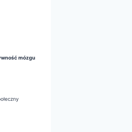
tywność mózgu
połeczny