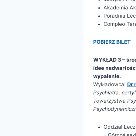
Akademia Aku
Poradnia Lec
Compleo Tera
POBIERZ BILET
WYKŁAD 3 – śro
idee nadwartośc
wypalenie.
Wykładowca:
Dr 
Psychiatra, cert
Towarzystwa Psyc
Psychodynamiczn
Oddział Lecz
– Górnośląs