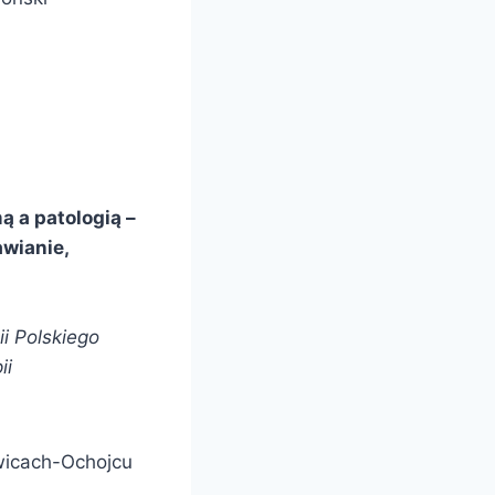
 a patologią –
wianie,
i Polskiego
ii
owicach-Ochojcu