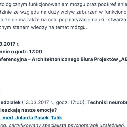
tologicznym funkcjonowaniem mózgu oraz podkreślenie
dzinie ze względu na duży wpływ zaburzeń w funkcjon
darzenie ma także na celu popularyzację nauki i stwarz
ecnym stanem wiedzy na temat mózgu.
3.2017 r.
nie o godz. 17:00
nferencyjna – Architektonicznego Biura Projektów „A
M
iedziałek
(13.03.2017 r., godz. 17:00).
Techniki neurob
ieszkają nasze emocje?
. med. Jolanta Pasek-Talik
log, certyfikowany specjalista psychoterapii uzależnień