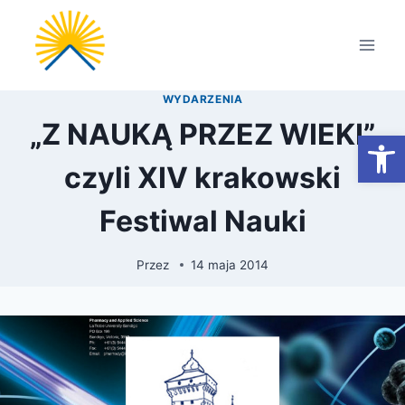
Przejdź
do
treści
WYDARZENIA
„Z NAUKĄ PRZEZ WIEKI”
Otwórz
czyli XIV krakowski
Festiwal Nauki
Przez
14 maja 2014