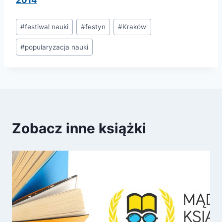
Tagi
#
festiwal nauki
#
festyn
#
Kraków
wpisu:
#
popularyzacja nauki
Zobacz inne książki