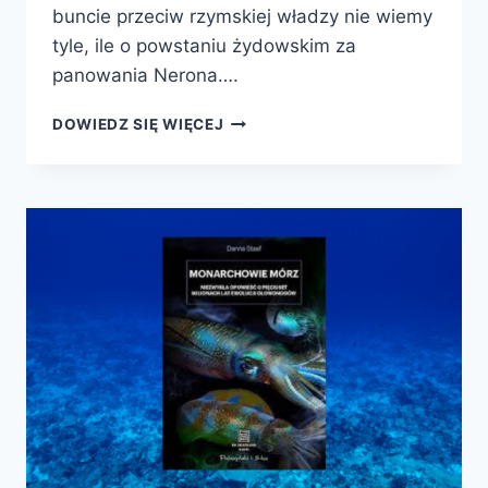
buncie przeciw rzymskiej władzy nie wiemy
tyle, ile o powstaniu żydowskim za
panowania Nerona….
POWSTANIE
DOWIEDZ SIĘ WIĘCEJ
W
JUDEI
66-
74
N.E.