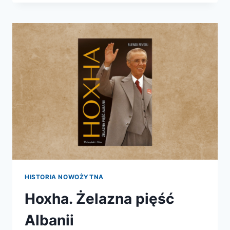
NIE
DZIAŁO.
HISTORIA
ŻYCIA
MOJEJ
BABKI
HISTORIA NOWOŻYTNA
Hoxha. Żelazna pięść
Albanii