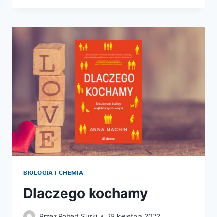
NIEZWYKŁA
OPOWIEŚĆ
O
PIĘCIUSET
MILIONACH
LAT
EWOLUCJI
GŁOWONOGÓW
BIOLOGIA I CHEMIA
Dlaczego kochamy
Przez
Robert Suski
28 kwietnia 2022