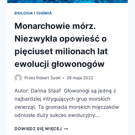
BIOLOGIA I CHEMIA
Monarchowie mórz.
Niezwykła opowieść o
pięciuset milionach lat
ewolucji głowonogów
Przez
Robert Suski
28 maja 2022
Autor: Danna Staaf Głowonogi są jedną z
najbardziej intrygujących grup morskich
zwierząt. Ta gromada morskich mięczaków
odniosła duży sukces ewolucyjny….
MONARCHOWIE
DOWIEDZ SIĘ WIĘCEJ
MÓRZ.