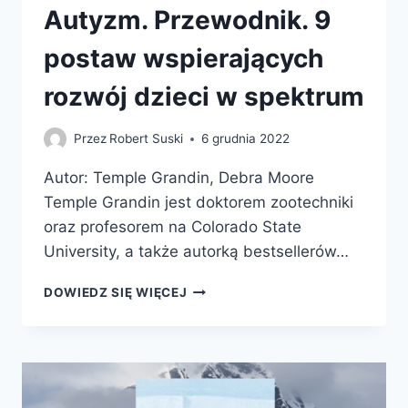
Autyzm. Przewodnik. 9
postaw wspierających
rozwój dzieci w spektrum
Przez
Robert Suski
6 grudnia 2022
Autor: Temple Grandin, Debra Moore
Temple Grandin jest doktorem zootechniki
oraz profesorem na Colorado State
University, a także autorką bestsellerów…
AUTYZM.
DOWIEDZ SIĘ WIĘCEJ
PRZEWODNIK.
9
POSTAW
WSPIERAJĄCYCH
ROZWÓJ
DZIECI