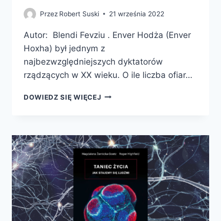
Przez
Robert Suski
21 września 2022
Autor: Blendi Fevziu . Enver Hodża (Enver
Hoxha) był jednym z
najbezwzględniejszych dyktatorów
rządzących w XX wieku. O ile liczba ofiar…
HOXHA.
DOWIEDZ SIĘ WIĘCEJ
ŻELAZNA
PIĘŚĆ
ALBANII