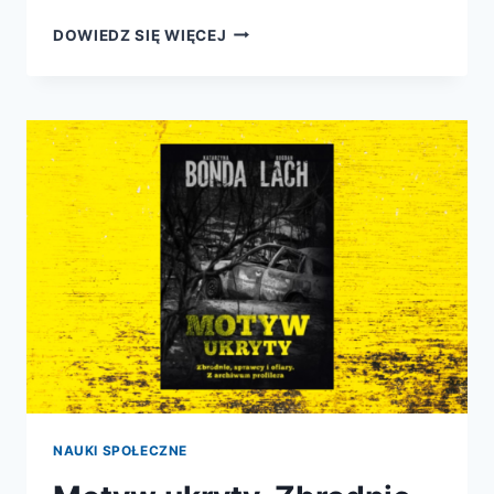
JAK
DOWIEDZ SIĘ WIĘCEJ
NAPRAWDĘ
ŻYŁY
DINOZAURY.
ZACHOWANIE
ZWIERZĄT
UKRYTE
W
SKAMIENIAŁOŚCIACH
NAUKI SPOŁECZNE