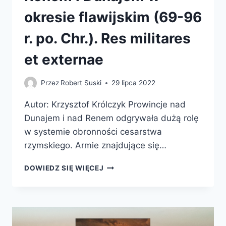
okresie flawijskim (69-96
r. po. Chr.). Res militares
et externae
Przez
Robert Suski
29 lipca 2022
Autor: Krzysztof Królczyk Prowincje nad
Dunajem i nad Renem odgrywała dużą rolę
w systemie obronności cesarstwa
rzymskiego. Armie znajdujące się…
RZYMSKIE
DOWIEDZ SIĘ WIĘCEJ
PROWINCJE
NAD
RENEM
I
DUNAJEM