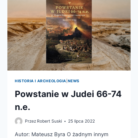
W
OKRESIE
FLAWIJSKIM
(69-
96
R.
PO.
CHR.).
RES
MILITARES
ET
EXTERNAE
HISTORIA I ARCHEOLOGIA
|
NEWS
Powstanie w Judei 66-74
n.e.
Przez
Robert Suski
25 lipca 2022
Autor: Mateusz Byra O żadnym innym