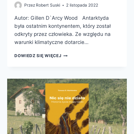
Przez
Robert Suski
2 listopada 2022
Autor: Gillen D`Arcy Wood Antarktyda
była ostatnim kontynentem, który został
odkryty przez człowieka. Ze względu na
warunki klimatyczne dotarcie…
KRAINA
DOWIEDZ SIĘ WIĘCEJ
WIECZNEGO
ZIMNA.
WYŚCIG
DO
POZNANIA
TAJEMNIC
UKRYTYCH
W
LODACH
ANTARKTYDY