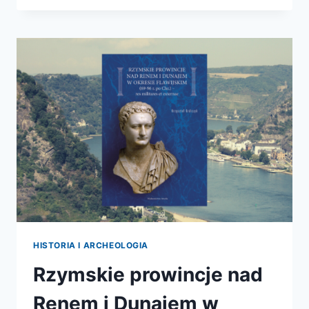
JAK
STAJEMY
SIĘ
LUDŹMI
HISTORIA I ARCHEOLOGIA
Rzymskie prowincje nad
Renem i Dunajem w