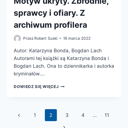
Motyw ukryty. Zbrodnie,
sprawcy i ofiary. Z
archiwum profilera
Przez
Robert Suski
16 marca 2022
Autor: Katarzyna Bonda, Bogdan Lach
Autorami tej książki są Katarzyna Bonda i
Bogdan Lach. Ona to dziennikarka i autorka
kryminałów….
MOTYW
DOWIEDZ SIĘ WIĘCEJ
UKRYTY.
ZBRODNIE,
SPRAWCY
I
Nawigacja
Poprzednia
1
2
3
4
…
11
OFIARY.
Z
strony
strona
Następna
ARCHIWUM