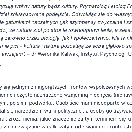
ryzują wpływ natury bądź kultury. Prymatolog i etolog F
dziej zniuansowane podejście. Odwołując się do własn
zie gatunkami naczelnych (jak szympansy zwyczajne i 
i, że natura stoi po stronie równouprawnienia, a seksu
ą zarówno przez biologię, jak i społeczeństwo. Nie istni
nie płci – kultura i natura pozostają ze sobą głęboko sp
 nawzajem”.
– dr Weronika Kałwak, Instytut Psychologii 
y
y się jednym z najgorętszych frontów współczesnych w
ienne i często naznaczone wzajemną niechęcia (nienawi
zym, polskim podwórku. Osobiście mam nieodparte wra
tał się narzędziem walki politycznej, a osoby go używa
rak zrozumienia, jakie znaczenie za tym terminem się kr
ia z nim związane w całkowitym oderwaniu od kontekstu