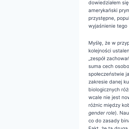
dowiedziałem się
amerykański prym
przystępne, popul
wyjaśnienie tego
Myślę, że w przyp
kolejności ustale
„zespół zachowań,
suma cech osobow
społeczeństwie j
zakresie danej ku
biologicznych ró
wcale nie jest no
różnic między ko
gender role
). Nau
co do zasady bin
Fakt, że ta drug