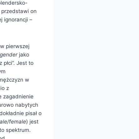
olendersko-
e przedstawi on
 ignorancji –
 w pierwszej
gender
jako
płci”. Jest to
nym
i mężczyzn w
io z
e zagadnienie
turowo nabytych
okładnie pisał o
ale/female
) jest
 to spektrum.
od