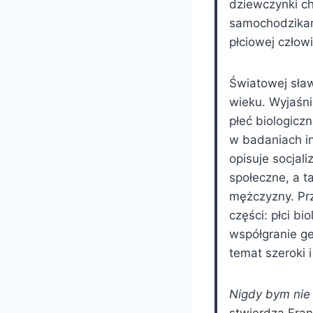
dziewczynki ch
samochodzikam
płciowej człowi
Światowej sław
wieku. Wyjaśni
płeć biologicz
w badaniach i
opisuje socjal
społeczne, a t
mężczyzny. Pr
części: płci bi
współgranie ge
temat szeroki 
Nigdy bym nie 