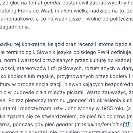
, że głos na temat
gender
postanowił zabrać wybitny h
atolog Frans de Waal, miałem wielką nadzieję na to, ż
arnonaukowe, a co najważniejsze – wolne od politycznej
 zagadnienia.
adku tej konkretnej książki oraz recenzji istotne będzie
nie terminologii. Słownik języka polskiego PWN definiuje
 norm i wartości przypisanych przez kulturę do każdej z 
ości, stereotypów i ról płciowych, rozumianych w da
ako kobiece lub męskie, przyjmowanych przez kobiety 
ltury w drodze socjalizacji, niewynikających bezpośredn
żnic w budowie ciała między płciami. Warto zauważyć, ż
we. Po raz pierwszy terminu „gender” do określenia kul
bietami i mężczyznami użył John Money w 1955 roku (a d
ka zgadza się ze stwierdzeniem, że płeć biologiczna (
m
arna, podczas gdy płeć
gender
(
masculine/feminine
[1]
)
a wyrosła z pierwszej, nie powinien powstrzymywać nas 