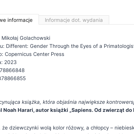
we informacje
Informacje dot. wydania
 Mikołaj Golachowski
łu: Different: Gender Through the Eyes of a Primatologis
: Copernicus Center Press
a: 2023
378866848
378866855
cynująca książka, która objaśnia największe kontrower
l Noah Harari, autor książki „Sapiens. Od zwierząt d
 że dziewczynki wolą kolor różowy, a chłopcy – niebies