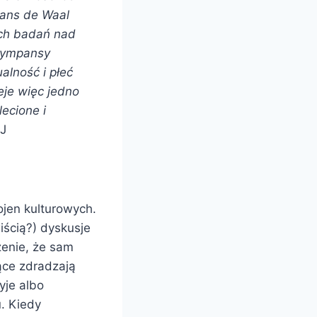
rans de Waal
ych badań nad
szympansy
alność i płeć
eje więc jedno
lecione i
UJ
ojen kulturowych.
ścią?) dyskusje
żenie, że sam
jące zdradzają
yje albo
. Kiedy