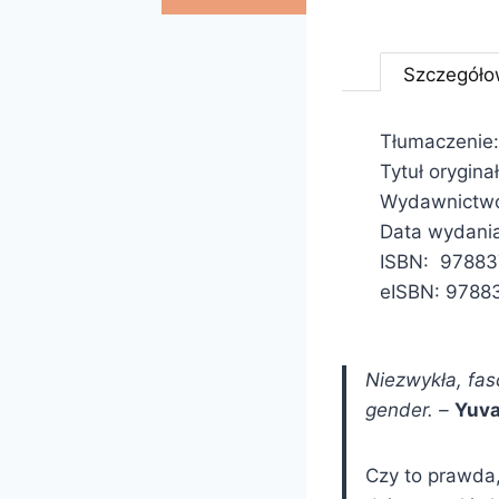
Szczegóło
Tłumaczenie:
Tytuł orygina
Wydawnictwo
Data wydani
ISBN: 9788
eISBN: 9788
Niezwykła, fas
gender. –
Yuva
Czy to prawda,