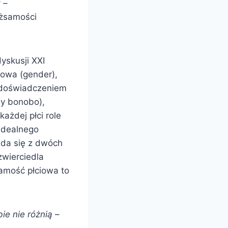
 –
ożsamości
yskusji XXI
rowa (gender),
m doświadczeniem
sy bonobo),
ażdej płci role
 idealnego
ada się z dwóch
zwierciedla
samość płciowa to
ie nie różnią
–