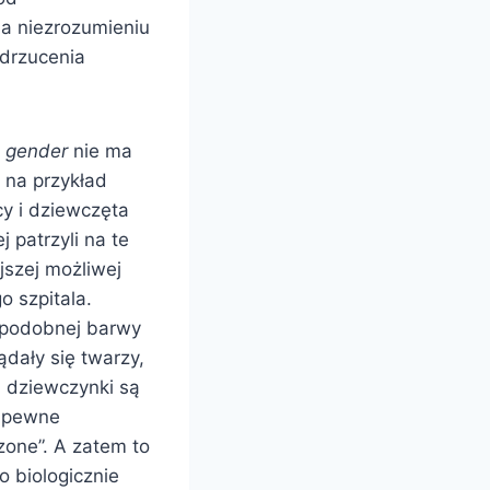
na niezrozumieniu
odrzucenia
y
gender
nie ma
e na przykład
cy i dziewczęta
 patrzyli na te
jszej możliwej
o szpitala.
 podobnej barwy
ądały się twarzy,
a dziewczynki są
e pewne
zone”. A zatem to
to biologicznie