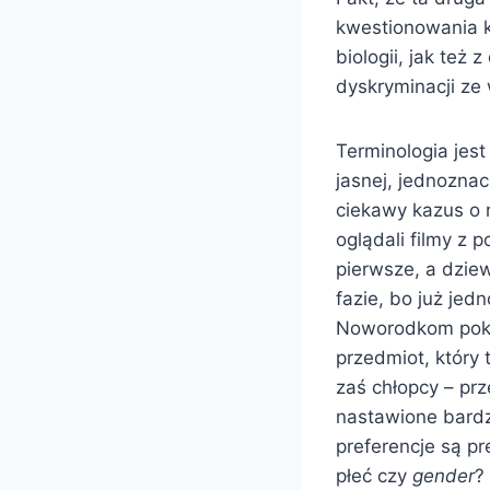
kwestionowania k
biologii, jak też
dyskryminacji ze 
Terminologia jest
jasnej, jednoznac
ciekawy kazus o 
oglądali filmy z 
pierwsze, a dzie
fazie, bo już jed
Noworodkom poka
przedmiot, który 
zaś chłopcy – prz
nastawione bardz
preferencje są p
płeć czy
gender
?