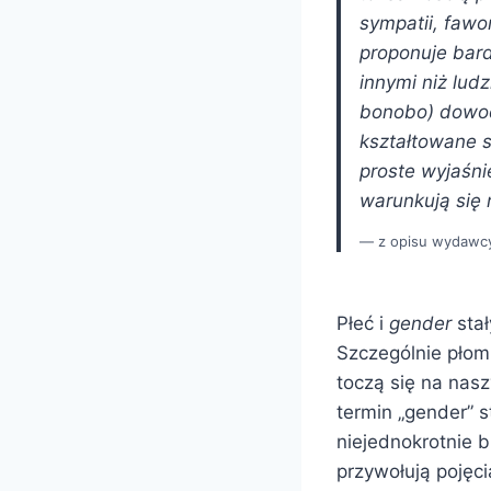
sympatii, fawo
proponuje bar
innymi niż lud
bonobo) dowodz
kształtowane s
proste wyjaśnie
warunkują się
z opisu wydawc
Płeć i
gender
stał
Szczególnie płom
toczą się na nas
termin „gender” s
niejednokrotnie b
przywołują pojęc