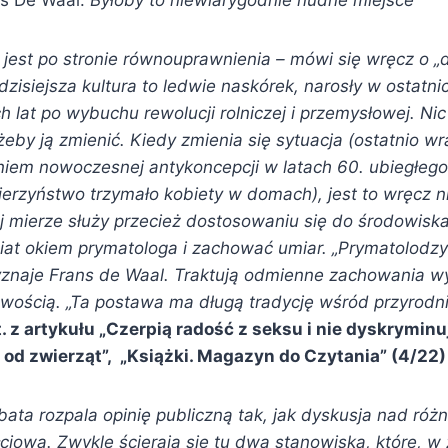
ns De Waal.
Byłoby to niewiarygodnie nudne miejsce
 jest po stronie równouprawnienia – mówi się wręcz o 
dzisiejsza kultura to ledwie naskórek, narosły w ostatni
 lat po wybuchu rewolucji rolniczej i przemysłowej. Nic 
żeby ją zmienić. Kiedy zmienia się sytuacja (ostatnio wr
iem nowoczesnej antykoncepcji w latach 60. ubiegłego
erzyństwo trzymało kobiety w domach), jest to wręcz n
j mierze służy przecież dostosowaniu się do środowisk
iat okiem prymatologa i zachować umiar. „Prymatolodzy 
yznaje Frans de Waal. Traktują odmienne zachowania wy
wością. „Ta postawa ma długą tradycję wśród przyrodn
t. z artykułu „Czerpią radość z seksu i nie dyskrymin
 od zwierząt”, „Książki. Magazyn do Czytania” (4/22)
ata rozpala opinię publiczną tak, jak dyskusja nad różni
ciową. Zwykle ścierają się tu dwa stanowiska, które, w