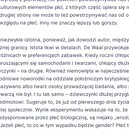
ulturowych elementów płci, z których część opiera się 
 z drugiej strony nie może to też powstrzymywać nas od 
względu na płeć. Inny nie znaczy lepszy lub gorszy.
 niezwykle istotna, ponieważ, jak dowodzi autor, międz
znej granicy. Istota tkwi w detalach. De Waal przywołuj
różnicach w preferencjach zabawek. Kiedy roczni chłop
poruszającymi się samochodami i twarzami, chłopcy dłużej
wczynki – na drugie. Również niemowlęta w najwcześnie
nodniowe noworodki na oddziale położniczym brytyjskieg
zywano albo twarz osoby prowadzącej badania, albo
twarzą nie był. I tu tak samo – dziewczynki dłużej przygl
edmiotowi. Sugeruje to, że już od pierwszego dnia życi
iej społecznie. Wynik eksperymentu wskazuje na to, ż
redysponowane przez płeć biologiczną, są niejako „wrod
 Jeżeli płeć, to co w tym wypadku będzie
gender?
Płeć 