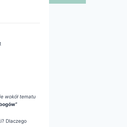
t
sje wokół tematu
o bogów”
ki? Dlaczego