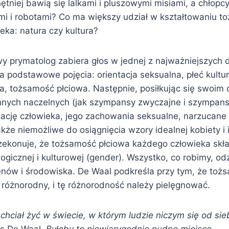
ętniej bawią się lalkami i pluszowymi misiami, a chłopcy
i i robotami? Co ma większy udział w kształtowaniu t
eka: natura czy kultura?
y prymatolog zabiera głos w jednej z najważniejszych d
a podstawowe pojęcia: orientacja seksualna, płeć kultu
na, tożsamość płciowa. Następnie, posiłkując się swoi
nnych naczelnych (jak szympansy zwyczajne i szympan
izację człowieka, jego zachowania seksualne, narzucane k
akże niemożliwe do osiągnięcia wzory idealnej kobiety i
zekonuje, że tożsamość płciowa każdego człowieka skł
ologicznej i kulturowej (gender). Wszystko, co robimy, od
nów i środowiska. De Waal podkreśla przy tym, że toż
i różnorodny, i tę różnorodność należy pielęgnować.
chciał żyć w świecie, w którym ludzie niczym się od sieb