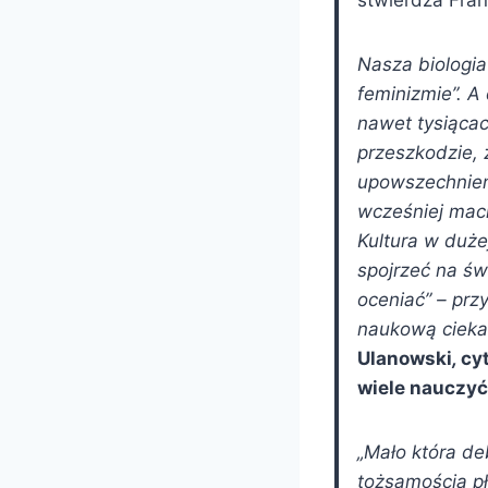
stwierdza Fra
Nasza biologia
feminizmie”. A 
nawet tysiącach
przeszkodzie, 
upowszechnien
wcześniej maci
Kultura w duże
spojrzeć na św
oceniać” – prz
naukową cieka
Ulanowski
,
cy
wiele nauczyć
„Mało która deb
tożsamością pł