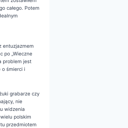
latem zostawiłem
 go całego. Potem
idealnym
ęcz entuzjazmem
ąc po „Wieczne
a problem jest
 o śmierci i
żuki grabarze czy
ający, nie
tu widzenia
wielu polskim
 tu przedmiotem