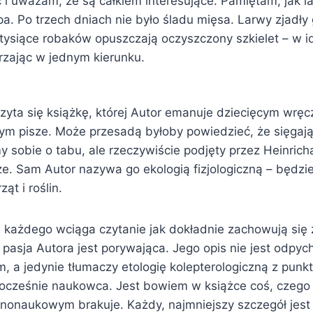
i uważam, że są całkiem interesujące. Pamiętam, jak 
. Po trzech dniach nie było śladu mięsa. Larwy zjadły
 tysiące robaków opuszczają oczyszczony szkielet – w 
rzając w jednym kierunku.
czyta się książkę, której Autor emanuje dziecięcym wr
rym pisze. Może przesadą byłoby powiedzieć, że sięgaj
 sobie o tabu, ale rzeczywiście podjęty przez Heinrich
rze. Sam Autor nazywa go ekologią fizjologiczną – będzie
ąt i roślin.
 każdego wciąga czytanie jak dokładnie zachowują się 
e pasja Autora jest porywająca. Jego opis nie jest odpych
, a jedynie tłumaczy etologię kolepterologiczną z punk
nocześnie naukowca. Jest bowiem w książce coś, czego 
nonaukowym brakuje. Każdy, najmniejszy szczegół jest