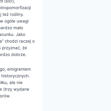
 (sic!),
ntropomorfizacji
 też rośliny.
i w ogóle uwagi
 bardzo mało
acunku. Jako
” chodzi raczej o
 przyznać, że
ardzo dobrze.
ego, emigrantem
 historycznych.
łku, ale nie
e (trzy wydane
orów.