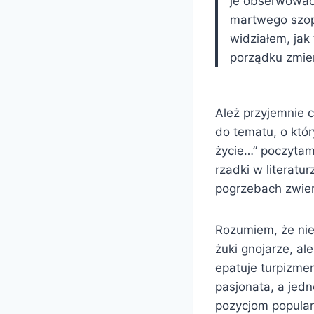
je obserwować 
martwego szopa
widziałem, jak
porządku zmie
Ależ przyjemnie 
do tematu, o któ
życie…” poczytamy
rzadki w literatu
pogrzebach zwierz
Rozumiem, że nie
żuki gnojarze, al
epatuje turpizmem
pasjonata, a jed
pozycjom popular