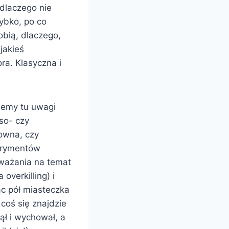
 dlaczego nie
szybko, po co
obią, dlaczego,
jakieś
ra. Klasyczna i
ziemy tu uwagi
so- czy
owna, czy
erymentów
ważania na temat
 overkilling) i
ąc pół miasteczka
coś się znajdzie
ął i wychował, a