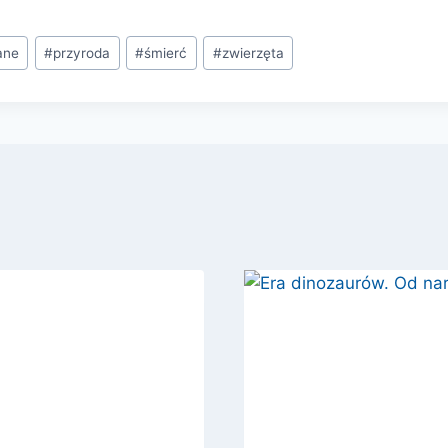
ane
#
przyroda
#
śmierć
#
zwierzęta