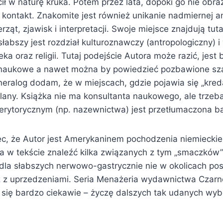
ł w naturę kruka. Potem przez lata, dopóki go nie obraził
 kontakt. Znakomite jest również unikanie nadmiernej a
ąt, zjawisk i interpretacji. Swoje miejsce znajdują tutaj
jsłabszy jest rozdział kulturoznawczy (antropologiczny) 
ka oraz religii. Tutaj podejście Autora może razić, jest
enaukowe a nawet można by powiedzieć pozbawione sz
eralog dodam, że w miejscach, gdzie pojawia się „kreda
lany. Książka nie ma konsultanta naukowego, ale trzeba
ytorycznym (np. nazewnictwa) jest przetłumaczona b
c, że Autor jest Amerykaninem pochodzenia niemiecki
 w tekście znaleźć kilka związanych z tym „smaczków”
dla słabszych nerwowo-gastrycznie nie w okolicach posi
 z uprzedzeniami. Seria Menażeria wydawnictwa Czarn
się bardzo ciekawie – życzę dalszych tak udanych wyb