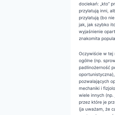
dociekań: „kto” p
przylatują inni, a
przylatują (bo n
jak, jak szybko i
wyjaśnienie opart
znakomita popular
Oczywiście w tej 
ogólne (np. sprow
padlinożerność p
oportunistyczna
pozwalających op
mechaniki i fizjolo
wiele innych (np.
przez które je p
(ja uważam, że ca