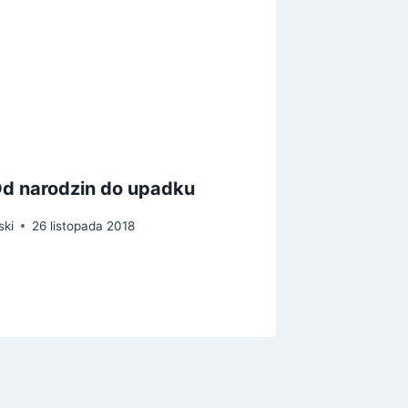
Od narodzin do upadku
Mit lud
ski
26 listopada 2018
Przez