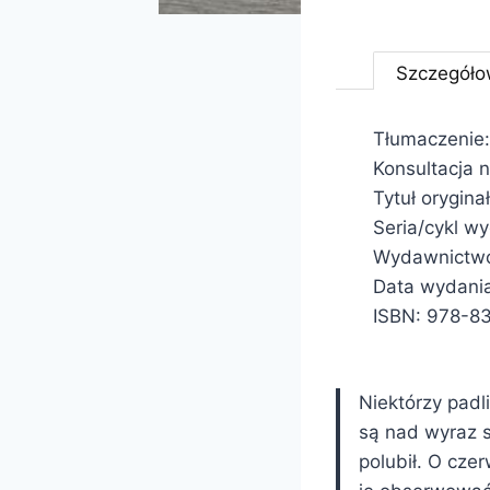
Szczegóło
Tłumaczenie:
Konsultacja
Tytuł orygina
Seria/cykl w
Wydawnictwo
Data wydani
ISBN: 978-8
Niektórzy padli
są nad wyraz s
polubił. O cze