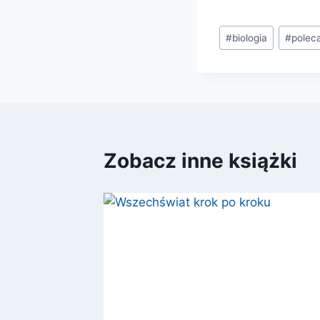
Tagi
#
biologia
#
polec
wpisu:
Zobacz inne książki