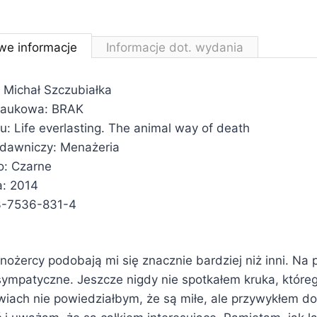
we informacje
Informacje dot. wydania
 Michał Szczubiałka
 naukowa: BRAK
łu: Life everlasting. The animal way of death
ydawniczy: Menażeria
: Czarne
a: 2014
3-7536-831-4
nożercy podobają mi się znacznie bardziej niż inni. Na p
ympatyczne. Jeszcze nigdy nie spotkałem kruka, które
rwiach nie powiedziałbym, że są miłe, ale przywykłem d