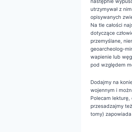
następnie wypuści
utrzymywał z nim
opisywanych zwierz
Na tle całości na
dotyczące człowie
przemyślane, ni
geoarcheolog-min
wapienie lub węg
pod względem mer
Dodajmy na konie
wojennym i można
Polecam lekturę, 
przesadzajmy też
tomy) zapowiada 