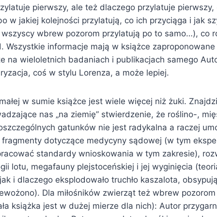
rzylatuje pierwszy, ale też dlaczego przylatuje pierwszy,
lbo w jakiej kolejności przylatują, co ich przyciąga i jak 
ie wszyscy wbrew pozorom przylatują po to samo…), co r
td. Wszystkie informacje mają w książce zaproponowane 
e na wieloletnich badaniach i publikacjach samego Auto
yzacja, coś w stylu Lorenza, a może lepiej.
małej w sumie książce jest wiele więcej niż żuki. Znajd
adzające nas „na ziemię” stwierdzenie, że roślino-, mię
oszczególnych gatunków nie jest radykalna a raczej um
), fragmenty dotyczące medycyny sądowej (w tym eksp
racować standardy wnioskowania w tym zakresie), roz
gii lotu, megafauny plejstoceńskiej i jej wyginięcia (teoria
 jak i dlaczego eksplodowało truchło kaszalota, obsypuj
rzewożono). Dla miłośników zwierząt też wbrew pozorom 
ła książka jest w dużej mierze dla nich): Autor przygarn