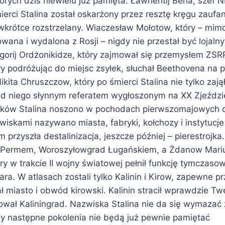
tórych dziś niewielu już pamięta. Ławrientij Beria, szef 
ierci Stalina został oskarżony przez resztę kręgu zaufa
wkrótce rozstrzelany. Wiaczesław Mołotow, który – mim
wana i wydalona z Rosji – nigdy nie przestał być lojalny 
gorij Ordżonikidze, który zajmował się przemysłem ZSRR
ry podróżując do miejsc zsyłek, słuchał Beethovena na
ikita Chruszczow, który po śmierci Stalina nie tylko zajął
 od niego słynnym referatem wygłoszonym na XX Zjeździ
ków Stalina noszono w pochodach pierwszomajowych 
zwiskami nazywano miasta, fabryki, kołchozy i instytucje
m przyszła destalinizacja, jeszcze później – pierestrojk
ę Permem, Woroszyłowgrad Ługańskiem, a Żdanow Mari
y w trakcie II wojny światowej pełnił funkcję tymczasowe
a. W atlasach zostali tylko Kalinin i Kirow, zapewne p
 miasto i obwód kirowski. Kalinin stracił wprawdzie Tw
hował Kaliningrad. Nazwiska Stalina nie da się wymazać 
y następne pokolenia nie będą już pewnie pamiętać