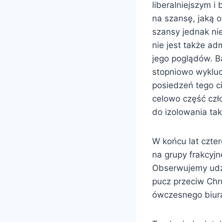
liberalniejszym i
na szansę, jaką o
szansy jednak nie
nie jest także ad
jego poglądów. B
stopniowo wykluc
posiedzeń tego c
celowo część czł
do izolowania tak
W końcu lat czte
na grupy frakcyjn
Obserwujemy udzia
pucz przeciw Chr
ówczesnego biura