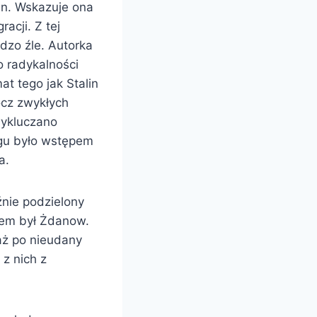
in. Wskazuje ona
acji. Z tej
rdzo źle. Autorka
o radykalności
t tego jak Stalin
ócz zwykłych
wykluczano
ęgu było wstępem
a.
źnie podzielony
erem był Żdanow.
aż po nieudany
z nich z