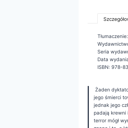
Szczegóło
Tłumaczenie:
Wydawnictwo
Seria wydawn
Data wydania
ISBN: 978-8
Żaden dyktator
jego śmierci t
jednak jego cz
padają krewni 
terror mógł wy