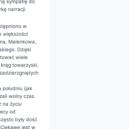
ną sympatię do
ę narracji.
ostępniono w
e większości
ana, Malenkowa,
skiego. Dzięki
stować wiele
krąg towarzyski.
zadzierzgniętych
 południu (jak
zali wolny czas.
ż na życiu
lecy od
często były dość
 Ciekawe jest w