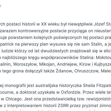
y
ch postaci historii w XX wieku był niewątpliwie Józef St
 zarazem kontrowersyjne postacie przyciąga on nieusta
kuje powstaniem kolejnych poświęconych tej postaci pr
tzpatrick na pierwszy plan wysuwa się nie sam Stalin, a j
ludzie którzy od lat dwudziestych znajdowali się w eli
do najbliższego kręgu współpracowników Stalina: Mołot
linin, Woroszyłow, Mikojan, Andriejew, Kirow i Kujbysz
do tego grona dołączyli także Żdanow, Chruszczow, Male
 monografii jest australijska historyczka Sheila Fitzpat
ourne, a doktorat uzyskała w Oxfordzie. Przez wiele la
w Chicago. Jest ona przedstawicielką tzw. rewizjonistó
ie z interpretowaniem historii ZSRR przez pryzmat zimno