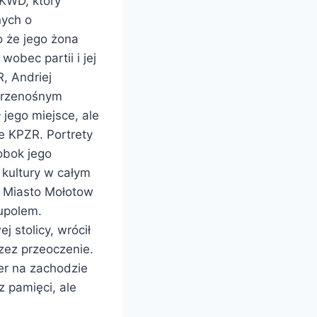
NKWD, który
nych o
o że jego żona
wobec partii i jej
, Andriej
 przenośnym
 jego miejsce, ale
e KPZR. Portrety
obok jego
 kultury w całym
a. Miasto Mołotow
upolem.
j stolicy, wrócił
rzez przeoczenie.
er na zachodzie
z pamięci, ale