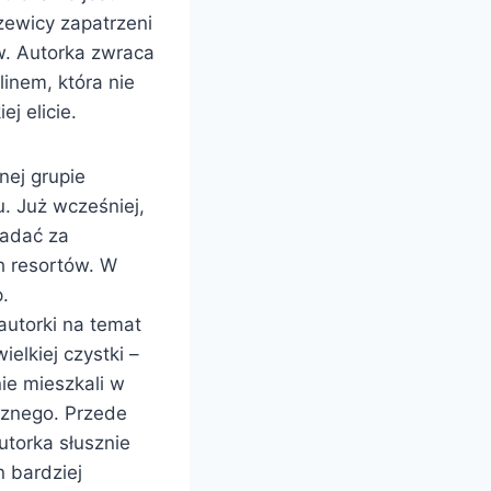
zewicy zapatrzeni
ów. Autorka zwraca
inem, która nie
j elicie.
nej grupie
. Już wcześniej,
iadać za
ch resortów. W
p.
autorki na temat
elkiej czystki –
nie mieszkali w
ycznego. Przede
utorka słusznie
 bardziej