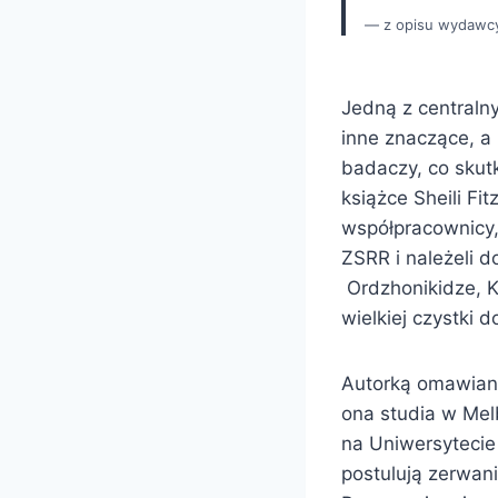
z opisu wydawc
Jedną z centralny
inne znaczące, a
badaczy, co skut
książce Sheili Fi
współpracownicy, 
ZSRR i należeli 
Ordzhonikidze, Ka
wielkiej czystki 
Autorką omawianej
ona studia w Melb
na Uniwersytecie 
postulują zerwan