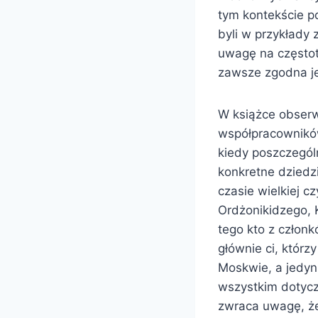
tym kontekście p
byli w przykłady 
uwagę na częstot
zawsze zgodna jes
W książce obserw
współpracowników 
kiedy poszczegól
konkretne dziedzi
czasie wielkiej cz
Ordżonikidzego, 
tego kto z członk
głównie ci, którz
Moskwie, a jedyni
wszystkim dotyczy
zwraca uwagę, że