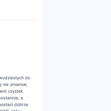
dwudziestych do
 nie zmieniał,
rami czystek
eustannie, a
 postaci dobrze