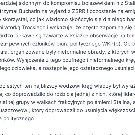
 bardziej skłonnym do kompromisu bolszewikiem niż Stal
trzymał Bucharin na wyjazd z ZSRR i pozostanie na emigr
 skorzystał, co jak wiadomo skończyło się dla niego ba
miratorką Trockiego i wskazuje, że często zapomina się 
ardzo ciekawe są zawarte w książce obserwacje na tema
zał pewnych członków biura politycznego WKP(b). Opr
iała, organizowane były nieformalne obrady, z których 
onków. Wyłączenie z tego poufnego i nieformalnego kr
iego człowieka, a następnie jego ostatecznego usunięci
rdziestych ten najbliższy wodzowi krąg władzy był wyra
e, co doprowadziło do rozbicia jednej z nich, której lid
ł tej grupy w walkach frakcyjnych po śmierci Stalina, 
uszczowowi, który doprowadził do usunięcia większości 
 politycznego.