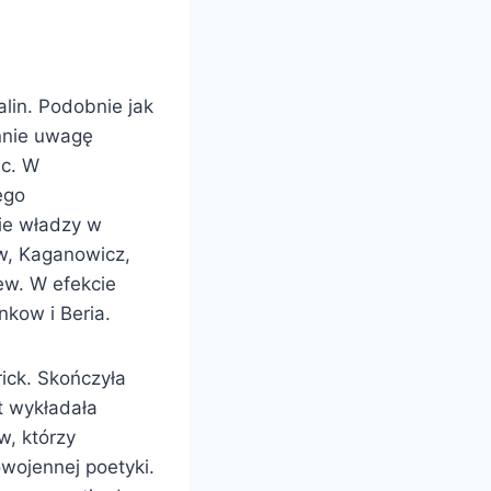
alin. Podobnie jak
nnie uwagę
ac. W
ego
cie władzy w
ow, Kaganowicz,
ew. W efekcie
nkow i Beria.
rick. Skończyła
t wykładała
w, którzy
wojennej poetyki.