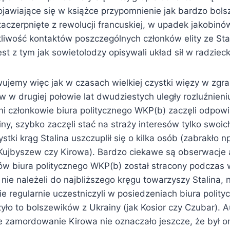
ojawiające się w książce przypomnienie jak bardzo bols
zaczerpnięte z rewolucji francuskiej, w upadek jakobin
liwość kontaktów poszczególnych członków elity ze Stal
t z tym jak sowietolodzy opisywali układ sił w radzieckie
ujemy więc jak w czasach wielkiej czystki więzy w zgra
w drugiej połowie lat dwudziestych uległy rozluźnieniu
ni członkowie biura politycznego WKP(b) zaczęli odpow
ny, szybko zaczęli stać na straży interesów tylko swoi
ystki krąg Stalina uszczuplił się o kilka osób (zabrakło n
Kujbyszew czy Kirowa). Bardzo ciekawe są obserwacje 
ów biura politycznego WKP(b) został stracony podczas wi
y nie należeli do najbliższego kręgu towarzyszy Stalina, 
e regularnie uczestniczyli w posiedzeniach biura polit
ło to bolszewików z Ukrainy (jak Kosior czy Czubar). A
 zamordowanie Kirowa nie oznaczało jeszcze, że był on