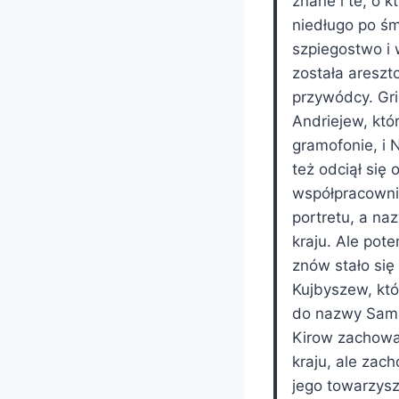
znane i te, o k
niedługo po śm
szpiegostwo i 
została areszto
przywódcy. Gri
Andriejew, któ
gramofonie, i N
też odciął się
współpracowni
portretu, a na
kraju. Ale pote
znów stało si
Kujbyszew, któr
do nazwy Samar
Kirow zachował
kraju, ale zac
jego towarzysz