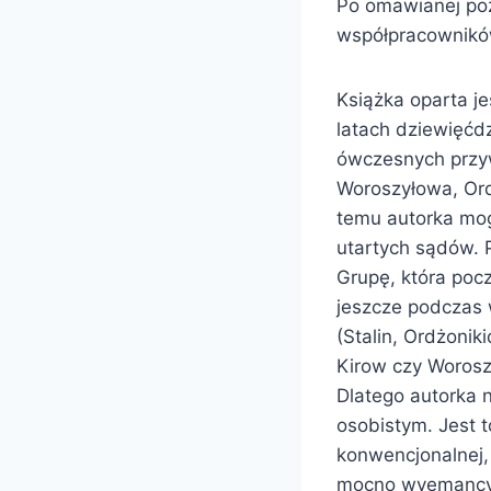
Po omawianej poz
współpracowników
Książka oparta j
latach dziewięćd
ówczesnych przy
Woroszyłowa, Ord
temu autorka mog
utartych sądów. 
Grupę, która poc
jeszcze podczas 
(Stalin, Ordżonik
Kirow czy Woroszy
Dlatego autorka ni
osobistym. Jest t
konwencjonalnej,
mocno wyemancypo