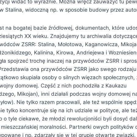
ycji widać to wyraźnie. Można wręcz zauważyć tu pew
 Stalina, widoczną np. w sposobie budowy przez autork
est na bogatej bazie źródłowej, dokumentach, które ud
ziesiątych XX wieku. Znajdujemy tu archiwalia dotycząc
wódców ZSRR: Stalina, Mołotowa, Kaganowicza, Mikoj
żonikidzego, Kalinina, Kirowa, Andriejewa i Wozniesien
ła spojrzeć trochę inaczej na przywódców ZSRR i spro
Przedstawia ona przywódców ZSRR jako swego rodzaju 
zątkowo skupiała osoby o silnych więzach społecznych, 
wojny domowej. Część z nich pochodziła z Kaukazu
idzego, Mikojan), inni działali podczas wojny domowej na
łow). Nie tylko razem pracowali, ale też wspólnie spęd
e tylko koncentruje się na ich udziale w polityce, ale te
o o tyle ciekawe, że młodzi rewolucjoniści byli dosyć da
 mieszczańskiej moralności. Partnerki owych polityków 
wane i np. zdarzały się w tej grupie otwarte związki.