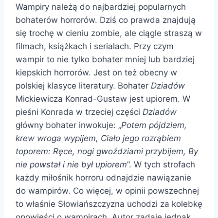
Wampiry należą do najbardziej popularnych
bohaterów horrorów. Dziś co prawda znajdują
się trochę w cieniu zombie, ale ciągle straszą w
filmach, książkach i serialach. Przy czym
wampir to nie tylko bohater mniej lub bardziej
kiepskich horrorów. Jest on też obecny w
polskiej klasyce literatury. Bohater
Dziadów
Mickiewicza Konrad-Gustaw jest upiorem. W
pieśni Konrada w trzeciej części
Dziadów
główny bohater inwokuje: „
Potem pójdziem,
krew wroga wypijem, Ciało jego rozrąbiem
toporem: Ręce, nogi gwoździami przybijem, By
nie powstał i nie był upiorem
”. W tych strofach
każdy miłośnik horroru odnajdzie nawiązanie
do wampirów. Co więcej, w opinii powszechnej
to właśnie Słowiańszczyzna uchodzi za kolebkę
opowieści o wampirach. Autor zadaje jednak