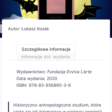
Autor: Łukasz Kozak
Szczegółowe informacje
Informacje dot. wydania
Wydawnictwo:
Fundacja Evviva L’arte
Data wydania: 2020
ISBN: 978-83-956895-3-6
Historyczno-antropologiczne studium, które
czyta się jak trzymającą w napięciu powieść.