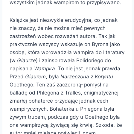
wszystkim jednak wampirom to przypisywano.
Książka jest niezwykle erudycyjna, co jednak
nie znaczy, że nie można mieć pewnych
zastrzeżeń wobec rozważań autora. Tak jak
praktycznie wszyscy wskazuje on Byrona jako
osobę, która wprowadziła wampira do literatury
(w
Giaurze
) i zainspirowała Polidoriego do
napisania
Wampira
. To nie jest jednak prawda.
Przed
Giaurem
, była
Narzeczona z Koryntu
Goethego. Ten zaś zaczerpnął pomysł na
balladę od Phlegona z Tralles, enigmatycznej
zmarłej bohaterce przydając jednak cech
wampirycznych. Bohaterka u Phlegona była
żywym trupem, podczas gdy u Goethego była
ona wampirzycą żywiącą się krwią. Szkoda, że
autor mniej miejsca poświęcił innym