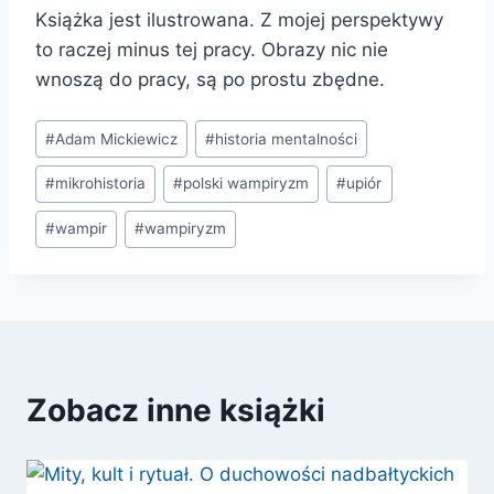
Książka jest ilustrowana. Z mojej perspektywy
to raczej minus tej pracy. Obrazy nic nie
wnoszą do pracy, są po prostu zbędne.
Tagi
#
Adam Mickiewicz
#
historia mentalności
wpisu:
#
mikrohistoria
#
polski wampiryzm
#
upiór
#
wampir
#
wampiryzm
Zobacz inne książki