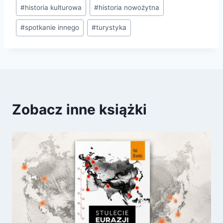
Tagi
#
historia kulturowa
#
historia nowożytna
wpisu:
#
spotkanie innego
#
turystyka
Zobacz inne książki