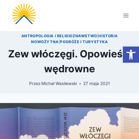
Przejdź
do
treści
ANTROPOLOGIA I RELIGIOZNAWSTWO
|
HISTORIA
NOWOŻYTNA
|
PODRÓŻE I TURYSTYKA
Otwórz
Zew włóczęgi. Opowieści
wędrowne
Przez
Michał Wasilewski
27 maja 2021