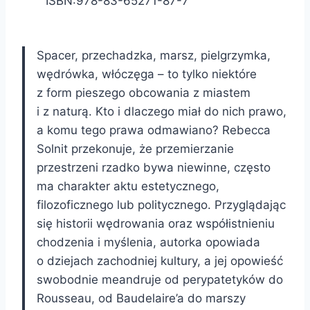
ISBN:978-83-65271-87-7
Spacer, przechadzka, marsz, pielgrzymka,
wędrówka, włóczęga – to tylko niektóre
z form pieszego obcowania z miastem
i z naturą. Kto i dlaczego miał do nich prawo,
a komu tego prawa odmawiano? Rebecca
Solnit przekonuje, że przemierzanie
przestrzeni rzadko bywa niewinne, często
ma charakter aktu estetycznego,
filozoficznego lub politycznego. Przyglądając
się historii wędrowania oraz współistnieniu
chodzenia i myślenia, autorka opowiada
o dziejach zachodniej kultury, a jej opowieść
swobodnie meandruje od perypatetyków do
Rousseau, od Baudelaire’a do marszy