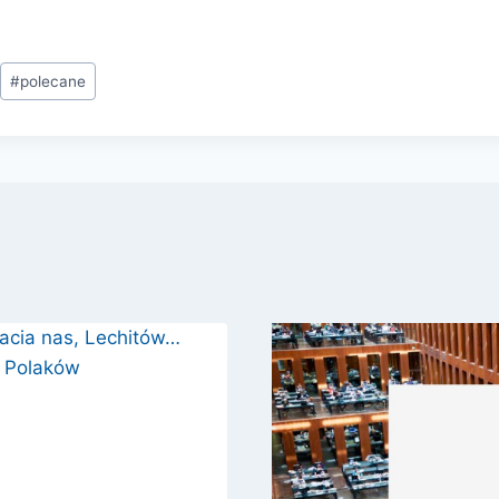
#
polecane