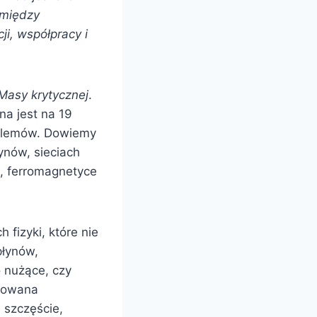
 między
i, współpracy i
Masy krytycznej
.
na jest na 19
roblemów. Dowiemy
łynów, sieciach
, ferromagnetyce
 fizyki, które nie
płynów,
 nużące, czy
ydowana
 szczęście,