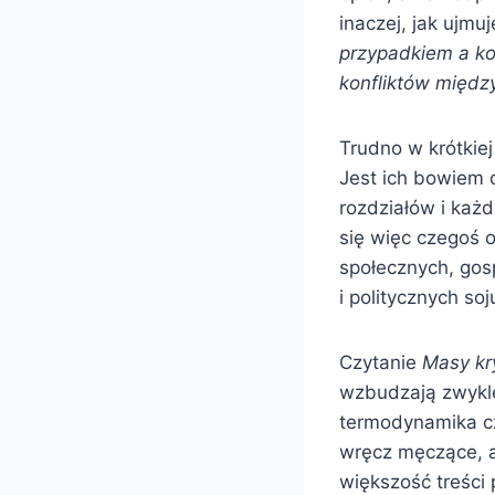
inaczej, jak ujmuj
przypadkiem a kon
konfliktów międz
Trudno w krótkiej
Jest ich bowiem 
rozdziałów i każ
się więc czegoś o
społecznych, go
i politycznych soju
Czytanie
Masy kr
wzbudzają zwykle
termodynamika cz
wręcz męczące, a
większość treści