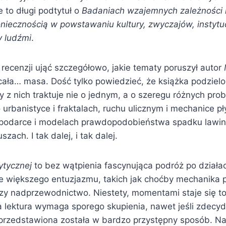
e to długi podtytuł o
Badaniach wzajemnych zależności
iecznością w powstawaniu kultury, zwyczajów, instytucj
y ludźmi
.
 recenzji ująć szczegółowo, jakie tematy poruszył autor
cała… masa. Dość tylko powiedzieć, że książka podzielo
dy z nich traktuje nie o jednym, a o szeregu różnych p
 urbanistyce i fraktalach, ruchu ulicznym i mechanice p
spodarce i modelach prawdopodobieństwa spadku lawin
szach. I tak dalej, i tak dalej.
ytycznej
to bez wątpienia fascynująca podróż po działach
 większego entuzjazmu, takich jak choćby mechanika 
y nadprzewodnictwo. Niestety, momentami staje się to
 lektura wymaga sporego skupienia, nawet jeśli zdec
 przedstawiona została w bardzo przystępny sposób. Na