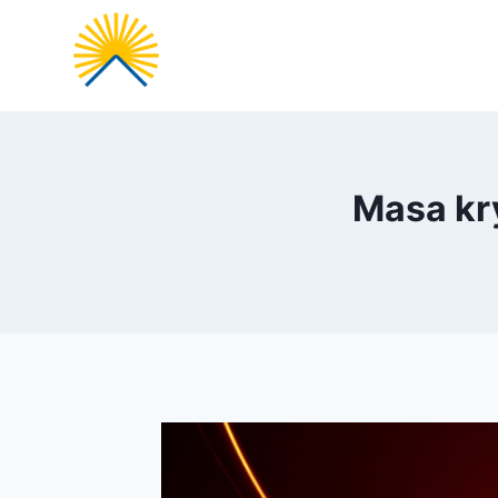
Przejdź
do
treści
Masa kr