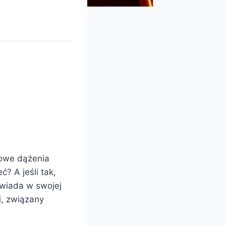
rowe dążenia
? A jeśli tak,
owiada w swojej
i, związany