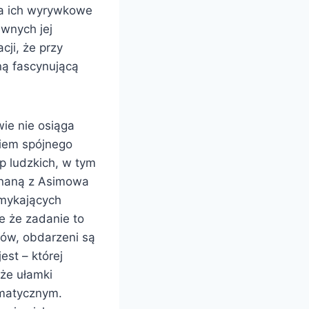
na ich wyrywkowe
ewnych jej
cji, że przy
ną fascynującą
wie nie osiąga
wiem spójnego
p ludzkich, w tym
znaną z Asimowa
amykających
le że zadanie to
mów, obdarzeni są
est – której
 że ułamki
ematycznym.