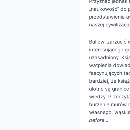
Przyznać jednak 
„naukowość” do pe
przedstawienia as
naszej cywilizacji
Ballowi zarzucić
interesującego go
uzasadniony. Ksią
wątpienia dowiedz
fascynujących teo
bardziej, że ksią
ulotne są granic
wiedzy. Przeczyta
burzenie murów 
własnego, wąskie
before…