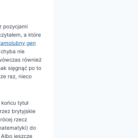
z pozycjami
czytałem, a które
Samolubny gen
 chyba nie
 wówczas również
nak sięgnąć po to
ze raz, nieco
 końcu tytuł
rzez brytyjskie
rócej rzecz
 matematyki) do
 Albo jeszcze