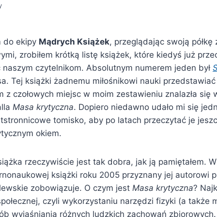
y
m do ekipy
Mądrych Książek
, przeglądając swoją półkę 
i, zrobiłem krótką listę książek, które kiedyś już prze
ć naszym czytelnikom. Absolutnym numerem jeden był
a. Tej książki żadnemu miłośnikowi nauki przedstawiać
m z czołowych miejsc w moim zestawieniu znalazła się
alla
Masa krytyczna
. Dopiero niedawno udało mi się jed
tstronnicowe tomisko, aby po latach przeczytać je jeszc
ytycznym okiem.
siążka rzeczywiście jest tak dobra, jak ją pamiętałem. W
rnonaukowej książki roku 2005 przyznany jej autorowi p
ewskie zobowiązuje. O czym jest
Masa krytyczna
? Najk
społecznej, czyli wykorzystaniu narzędzi fizyki (a także
rób wyjaśniania różnych ludzkich zachowań zbiorowych.