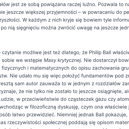
ałów jest ze sobą powiązana raczej luźno. Pozwala to 
anie jeszcze większej przyjemności – w powracaniu do p
szłości. W każdym z nich kryje się bowiem tyle informa
po nią sięgnięciu można zwrócić uwagę na jeszcze jed
zytanie możliwe jest też dlatego, że Philip Ball właści
ił sobie we wstępie
Masy krytycznej
. Nie dostarczył bo
 fizycznych i matematycznych do opisu zachowania gru
stw. Nie udało mu się więc położyć fundamentów pod 
Zresztą sam autor zauważa to w jednym z rozdziałów z
yznaje, że nie tylko nie zostało to jeszcze osiągnięte, a
 Ludzie, w przeciwieństwie do cząsteczek gazu czy ato
wchodząc w filozoficzną dyskusję, czym ona właściwie j
osób łatwo przewidzieć. Niemniej jednak Ball pokazuje,
nas rzeczywistości społecznej poddają się opisom mat