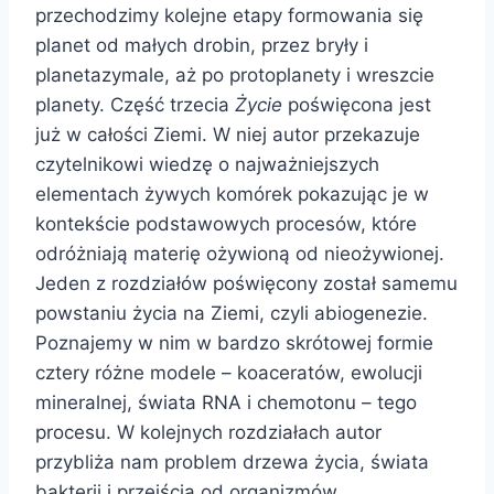
przechodzimy kolejne etapy formowania się
planet od małych drobin, przez bryły i
planetazymale, aż po protoplanety i wreszcie
planety. Część trzecia
Życie
poświęcona jest
już w całości Ziemi. W niej autor przekazuje
czytelnikowi wiedzę o najważniejszych
elementach żywych komórek pokazując je w
kontekście podstawowych procesów, które
odróżniają materię ożywioną od nieożywionej.
Jeden z rozdziałów poświęcony został samemu
powstaniu życia na Ziemi, czyli abiogenezie.
Poznajemy w nim w bardzo skrótowej formie
cztery różne modele – koaceratów, ewolucji
mineralnej, świata RNA i chemotonu – tego
procesu. W kolejnych rozdziałach autor
przybliża nam problem drzewa życia, świata
bakterii i przejścia od organizmów