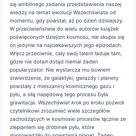
się ambitnego zadania przedstawienia naszej
wiedzy na temat ewolucji Wszechświata od
momentu, gdy powstał, aż po dzień dzisiejszy.
W przeciwieństwie do wielu autorów książek
poświęconych dziejom kosmosu, nie skupia się
on jedynie na najciekawszych jego epizodach.
Wręcz przeciwnie, cały swój talent ładuje tam,
gdzie nie dotarł dotąd niemal żaden
popularyzator. Nie wystarcza mu bowiem
stwierdzenie, że galaktyki, gwiazdy i planety
powstały z mieszaniny kosmicznego gazu i
pyłu, a siłą napędową tego procesu była
grawitacja.
Wszechświat krok po kroku
pozwoli
czytelnikowi zrozumieć wiele szczegółów
zachodzących w kosmosie procesów łącznie ze
zlepianiem się drobinek pyłu, które
doprowadziło do powstania planet. Żaden