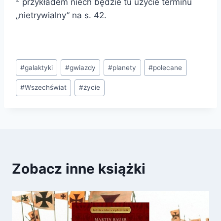
przykładem niech będzie tu użycie terminu
„nietrywialny” na s. 42.
Tagi
#
galaktyki
#
gwiazdy
#
planety
#
polecane
wpisu:
#
Wszechświat
#
życie
Zobacz inne książki