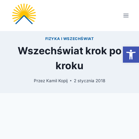
Przejdź
do
treści
FIZYKA I WSZECHŚWIAT
Otwórz
Wszechświat krok po
kroku
Przez
Kamil Kopij
2 stycznia 2018