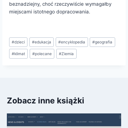
beznadziejny, choć rzeczywiście wymagałby
miejscami istotnego dopracowania.
Tagi
#
dzieci
#
edukacja
#
encyklopedia
#
geografia
wpisu:
#
klimat
#
polecane
#
Ziemia
Zobacz inne książki