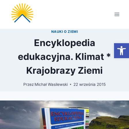
Przejdź
do
treści
NAUKI O ZIEMI
Encyklopedia
Otwórz
edukacyjna. Klimat *
Krajobrazy Ziemi
Przez
Michał Wasilewski
22 września 2015