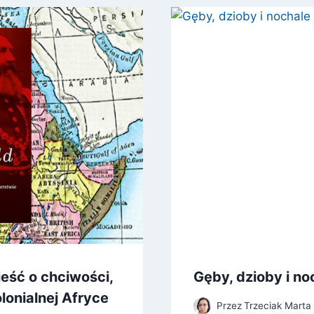
eść o chciwości,
Gęby, dzioby i no
olonialnej Afryce
Przez
Trzeciak Marta