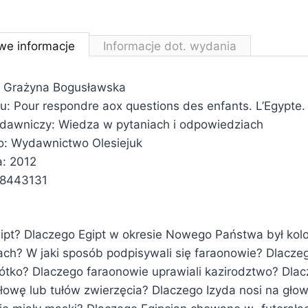
we informacje
Informacje dot. wydania
: Grażyna Bogusławska
łu: Pour respondre aox questions des enfants. L’Egypte.
ydawniczy: Wiedza w pytaniach i odpowiedziach
: Wydawnictwo Olesiejuk
: 2012
78443131
gipt? Dlaczego Egipt w okresie Nowego Państwa był ko
gach? W jaki sposób podpisywali się faraonowie? Dlacz
rótko? Dlaczego faraonowie uprawiali kazirodztwo? Dla
łowę lub tułów zwierzęcia? Dlaczego Izyda nosi na głow