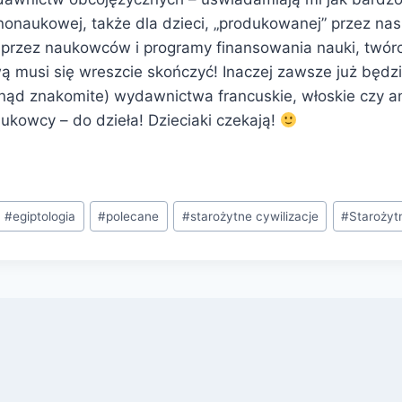
arnonaukowej, także dla dzieci, „produkowanej” przez n
 przez naukowców i programy finansowania nauki, twór
 musi się wreszcie skończyć! Inaczej zawsze już będz
ąd znakomite) wydawnictwa francuskie, włoskie czy a
naukowcy – do dzieła! Dzieciaki czekają!
#
egiptologia
#
polecane
#
starożytne cywilizacje
#
Starożyt