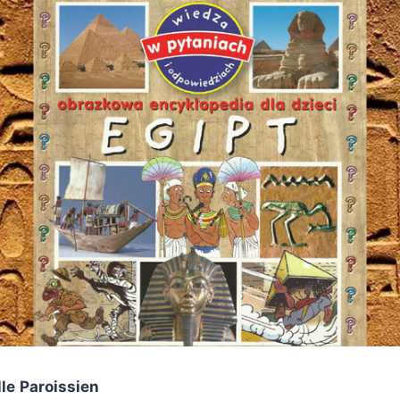
le
Paroissien