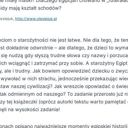
e miały maski? Dlaczego Egipcjan chowano w „futerała
midy mają kształt schodów?
esiejuk,
http://www.olesiejuk.pl
iom o starożytności nie jest łatwe. Nie dla tego, że tem
st dokładnie odwrotnie – ale dlatego, że dzieci to wyma
się nudzą gdy słyszą trudne słowa czy nazwy i porzucaj
 ich wciągnąć i zatrzymać przy sobie. A starożytny Egipt
, ale i trudny. Jak bowiem opowiedzieć dziecku o zwycz
 wywołać w nich strachu, jednocześnie przekazując wied
staw naszej cywilizacji? Jak wreszcie opowiadać o świe
i tak odmiennym od naszego? To zadanie przerosło już 
y tej książeczki (oprócz autorki tekstu warto pamiętać
nęli na wysokości zadania!
onach opisano najważniejsze momenty egipskiej historii