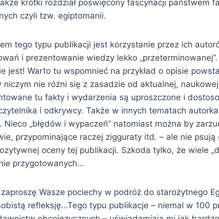
 także krótki rozdział poświęcony fascynacji państwem 
ych czyli tzw. egiptomanii.
 tego typu publikacji jest korzystanie przez ich autor
owań i prezentowanie wiedzy lekko „przeterminowanej”.
nie jest! Warto tu wspomnieć na przykład o opisie pows
 niczym nie różni się z zasadzie od aktualnej, naukowej
ntowane tu fakty i wydarzenia są uproszczone i dosto
zytelnika i odkrywcy. Także w innych tematach autorka 
. Nieco „błędów i wypaczeń” natomiast można by zarzu
e, przypominające raczej zigguraty itd. – ale nie psują
ozytywnej oceny tej publikacji. Szkoda tylko, że wiele „
elnie przygotowanych…
 zaproszę Wasze pociechy w podróż do starożytnego Eg
sobistą refleksję…Tego typu publikacje – niemal w 100 
awnictw obcojęzycznych – uświadamiają mi jak bardz