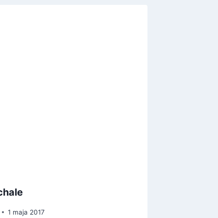
chale
Dla kog
przestr
1 maja 2017