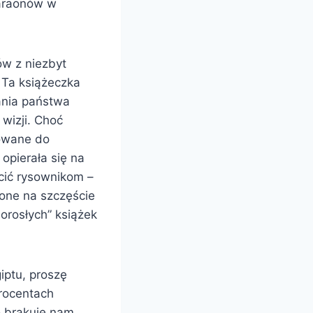
faraonów w
ów z niezbyt
 Ta książeczka
tania państwa
 wizji. Choć
sowane do
opierała się na
cić rysownikom –
 one na szczęście
dorosłych” książek
iptu, proszę
procentach
o brakuje nam