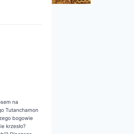
losem na
ego Tutanchamon
czego bogowie
ie krzesło?