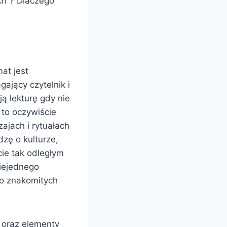
ch”? Dlaczego
at jest
gający czytelnik i
ą lekturę gdy nie
 to oczywiście
ajach i rytuałach
zę o kulturze,
cie tak odległym
niejednego
 o znakomitych
 oraz elementy