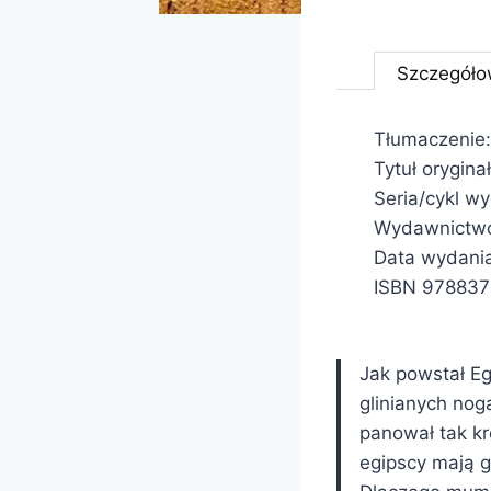
Szczegóło
Tłumaczenie
Tytuł orygina
Seria/cykl w
Wydawnictwo
Data wydania
ISBN 97883
Jak powstał E
glinianych no
panował tak k
egipscy mają g