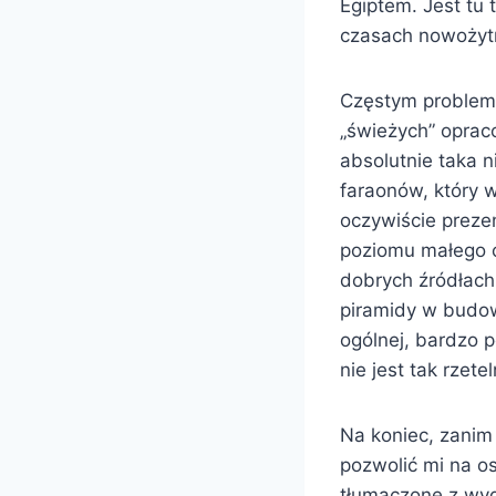
Egiptem. Jest tu
czasach nowożytn
Częstym problemem
„świeżych” oprac
absolutnie taka 
faraonów, który w
oczywiście preze
poziomu małego c
dobrych źródłach
piramidy w budowi
ogólnej, bardzo p
nie jest tak rzet
Na koniec, zanim
pozwolić mi na o
tłumaczone z wyd