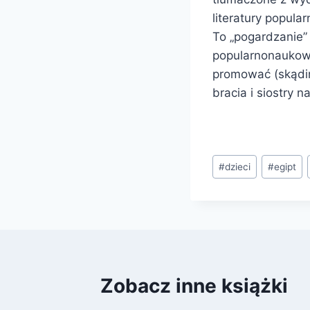
literatury popul
To „pogardzanie”
popularnonaukową
promować (skądin
bracia i siostry 
Tagi
#
dzieci
#
egipt
wpisu:
Zobacz inne książki