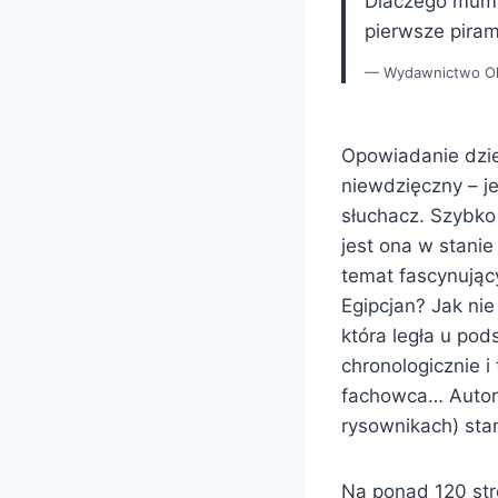
Dlaczego mumi
pierwsze pira
Wydawnictwo Ol
Opowiadanie dziec
niewdzięczny – je
słuchacz. Szybko 
jest ona w stanie
temat fascynujący
Egipcjan? Jak nie
która legła u pod
chronologicznie 
fachowca… Autorz
rysownikach) sta
Na ponad 120 str