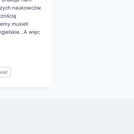
aszych naukowców.
czością
iemy musieli
ngielskie…A więc
ność