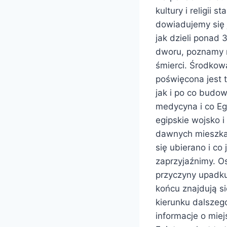
kultury i religii 
dowiadujemy się j
jak dzieli ponad 
dworu, poznamy n
śmierci. Środkowa
poświęcona jest t
jak i po co budow
medycyna i co Eg
egipskie wojsko 
dawnych mieszkań
się ubierano i co
zaprzyjaźnimy. Os
przyczyny upadku
końcu znajdują s
kierunku dalszego
informacje o mie