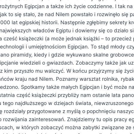
starożytnych Egipcjan a także ich życie codzienne. I tak n
ak to się stało, że nad Nilem powstało i rozwinęło się p
3000 lat egipskiej historii. Następnie zgłębimy sekrety k
ajwiększych władców Egiptu i dowiemy się co działo si
 cześć książeczki (a może jednak książki – to przecież 
echnologii i umiejętnościom Egipcjan. To stąd młody czy
ano piramidy, kiedy i gdzie wykuwano skalne grobowce, 
ipcjanie wiedzieli o gwiazdach. Zobaczymy także jak uz
i z kim przyszło mu walczyć. W końcu przyjrzymy się ży
ców kraju nad Nilem. Poznamy warsztat rolnika, ryba
 jedzono. Spotkamy także małych Egipcjan i być może na
tatnia część książeczki przybliży nam ostanie lata pan
 tego najdłuższego w dziejach świata, niewzruszonego
ię rozdziały przygotowane z myślą o popchnięciu naszyc
 rozwijania zainteresowań. Znajdziemy tu opis pracy eg
jscach, w których zobaczyć można zabytki związane ze