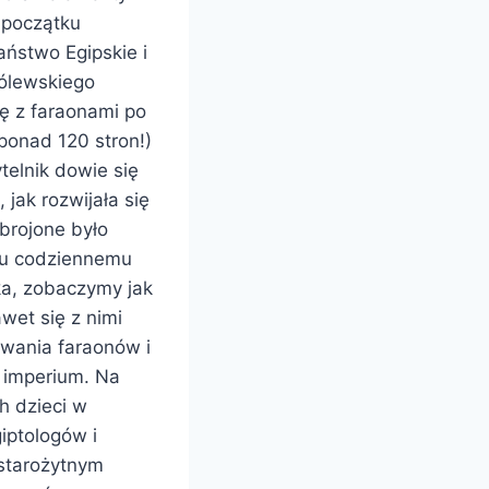
a początku
aństwo Egipskie i
rólewskiego
ę z faraonami po
ponad 120 stron!)
telnik dowie się
jak rozwijała się
brojone było
ciu codziennemu
ka, zobaczymy jak
wet się z nimi
owania faraonów i
 imperium. Na
h dzieci w
iptologów i
 starożytnym