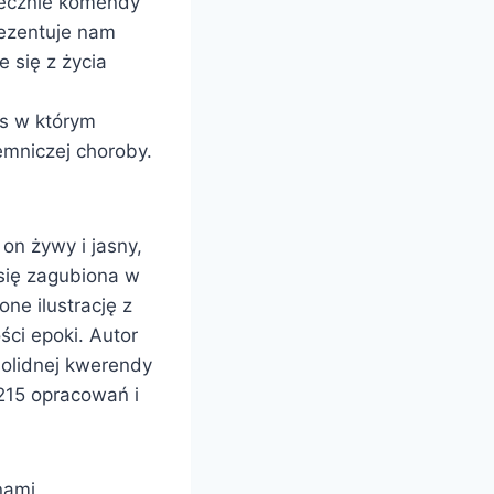
tecznie komendy
rezentuje nam
 się z życia
es w którym
emniczej choroby.
 on żywy i jasny,
się zagubiona w
ne ilustrację z
ści epoki. Autor
solidnej kwerendy
215 opracowań i
nami