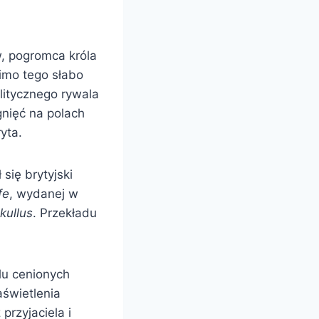
, pogromca króla
mimo tego słabo
olitycznego rywala
nięć na polach
yta.
się brytyjski
fe
, wydanej w
kullus
. Przekładu
lu cenionych
aświetlenia
przyjaciela i