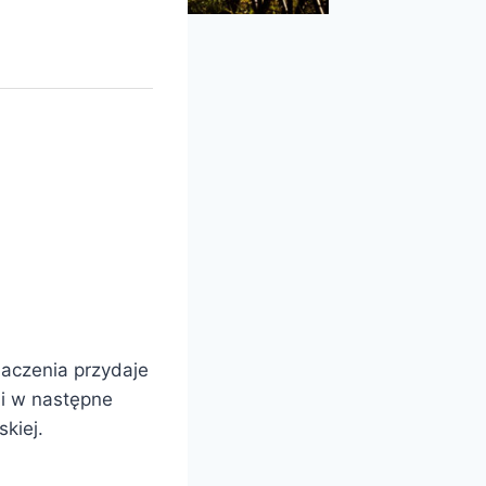
naczenia przydaje
lli w następne
kiej.