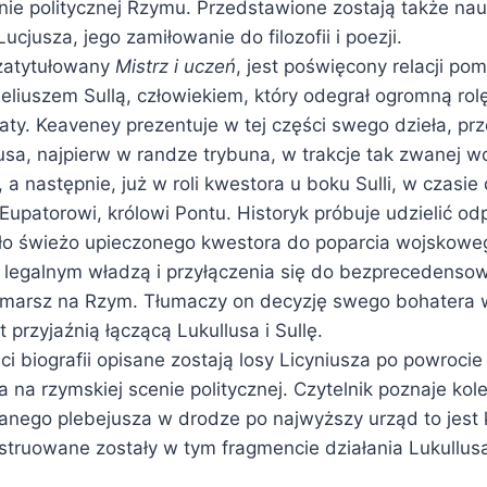
enie politycznej Rzymu. Przedstawione zostają także n
ucjusza, jego zamiłowanie do filozofii i poezji.
 zatytułowany
Mistrz i uczeń
, jest poświęcony relacji po
eliuszem Sullą, człowiekiem, który odegrał ogromną rol
aty. Keaveney prezentuje w tej części swego dzieła, pr
usa, najpierw w randze trybuna, w trakcje tak zwanej w
 a następnie, już w roli kwestora u boku Sulli, w czasie
Eupatorowi, królowi Pontu. Historyk próbuje udzielić o
niło świeżo upieczonego kwestora do poparcia wojskow
legalnym władzą i przyłączenia się do bezprecedenso
y marsz na Rzym. Tłumaczy on decyzję swego bohatera
t przyjaźnią łączącą Lukullusa i Sullę.
i biografii opisane zostają losy Licyniusza po powrocie 
ja na rzymskiej scenie politycznej. Czytelnik poznaje kol
wanego plebejusza w drodze po najwyższy urząd to jest 
struowane zostały w tym fragmencie działania Lukullusa