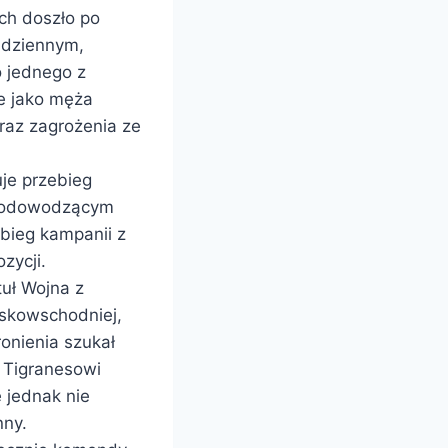
ch doszło po
u dziennym,
o jednego z
e jako męża
raz zagrożenia ze
uje przebieg
ównodowodzącym
ebieg kampanii z
zycji.
tuł Wojna z
iskowschodniej,
onienia szukał
i Tigranesowi
 jednak nie
nny.