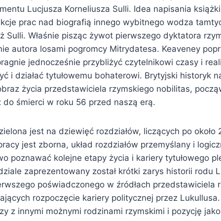
ntu Lucjusza Korneliusza Sulli. Idea napisania książki 
trakcje prac nad biografią innego wybitnego wodza tamt
 Sulli. Właśnie pisząc żywot pierwszego dyktatora rzym
nie autora losami pogromcy Mitrydatesa. Keaveney pop
ragnie jednocześnie przybliżyć czytelnikowi czasy i rea
yć i działać tytułowemu bohaterowi. Brytyjski historyk 
braz życia przedstawiciela rzymskiego nobilitas, począ
 do śmierci w roku 56 przed naszą erą.
ielona jest na dziewięć rozdziałów, liczących po około 
pracy jest zborna, układ rozdziałów przemyślany i logic
o poznawać kolejne etapy życia i kariery tytułowego pl
iale zaprezentowany został krótki zarys historii rodu 
rwszego poświadczonego w źródłach przedstawiciela r
jących rozpoczęcie kariery politycznej przez Lukullusa
szy z innymi możnymi rodzinami rzymskimi i pozycję jak