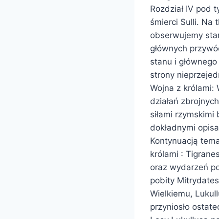
Rozdział IV pod 
śmierci Sulli. Na
obserwujemy star
głównych przywód
stanu i głównego
strony nieprzeje
Wojna z królami:
działań zbrojnych
siłami rzymskimi 
dokładnymi opisa
Kontynuacją temat
królami : Tigrane
oraz wydarzeń po
pobity Mitrydate
Wielkiemu, Lukull
przyniosło ostate