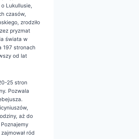
o Lukullusie,
ych czasów,
skiego, zrodziło
rzez pryzmat
lia świata w
na 197 stronach
wszy od lat
20-25 stron
zny. Pozwala
ebejusza.
Licyniuszów,
odziny, aż do
. Poznajemy
o zajmował ród