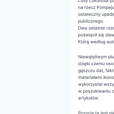
Losy Lukullusa p
na rzecz Pompejus
ostateczny upade
publicznego.
Dwa ostatnie roz
poświęcił się sła
Którą według auto
Niewątpliwym plus
dzięki czemu oso
gąszczu dat, fakt
materiałami ikon
wykorzystał wszy
w poszukiwaniu o
artykułów.
Pozycja ta jest 