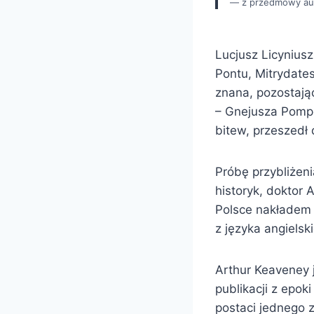
z przedmowy au
Lucjusz Licynius
Pontu, Mitrydates
znana, pozostając
– Gnejusza Pompe
bitew, przeszedł 
Próbę przybliżeni
historyk, doktor 
Polsce nakładem
z języka angiels
Arthur Keaveney 
publikacji z epok
postaci jednego z