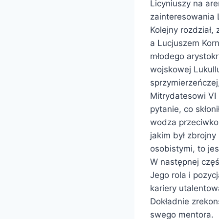
Licyniuszy na ar
zainteresowania L
Kolejny rozdział,
a Lucjuszem Korn
młodego arystokr
wojskowej Lukull
sprzymierzeńczej,
Mitrydatesowi VI 
pytanie, co skło
wodza przeciwko 
jakim był zbrojn
osobistymi, to jes
W następnej częśc
Jego rola i pozyc
kariery utalento
Dokładnie zrekon
swego mentora.