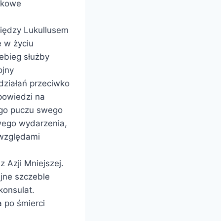
aukowe
między Lukullusem
ę w życiu
zebieg służby
ojny
 działań przeciwko
dpowiedzi na
ego puczu swego
wego wydarzenia,
 względami
z Azji Mniejszej.
ejne szczeble
konsulat.
 po śmierci