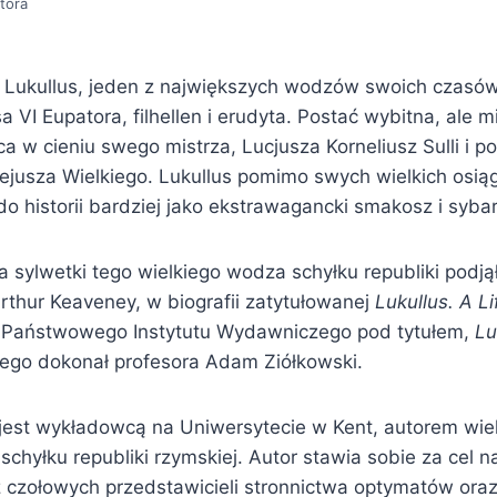
tora
z Lukullus, jeden z największych wodzów swoich czasów
a VI Eupatora, filhellen i erudyta. Postać wybitna, ale 
a w cieniu swego mistrza, Lucjusza Korneliusz Sulli i p
jusza Wielkiego. Lukullus pomimo swych wielkich osiąg
do historii bardziej jako ekstrawagancki smakosz i sybar
a sylwetki tego wielkiego wodza schyłku republiki podjął 
Arthur Keaveney, w biografii zatytułowanej
Lukullus. A Li
 Państwowego Instytutu Wydawniczego pod tytułem,
Lu
kiego dokonał profesora Adam Ziółkowski.
jest wykładowcą na Uniwersytecie w Kent, autorem wie
i schyłku republiki rzymskiej. Autor stawia sobie za cel n
 czołowych przedstawicieli stronnictwa optymatów oraz 