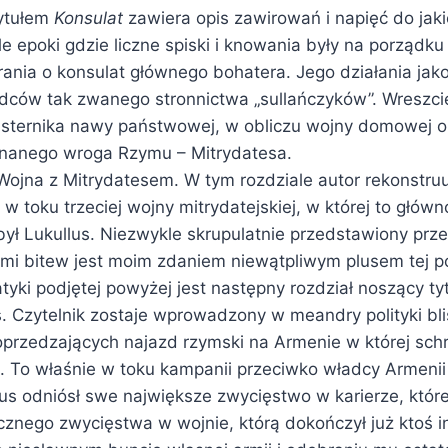
tytułem
Konsulat
zawiera opis zawirowań i napięć do jaki
 tle epoki gdzie liczne spiski i knowania były na porządk
ania o konsulat głównego bohatera. Jego działania jak
ców tak zwanego stronnictwa „sullańczyków”. Wreszci
 sternika nawy państwowej, w obliczu wojny domowej o
dnanego wroga Rzymu – Mitrydatesa.
 Wojna z Mitrydatesem. W tym rozdziale autor rekonstru
 w toku trzeciej wojny mitrydatejskiej, w której to gł
był Lukullus. Niezwykle skrupulatnie przedstawiony prz
mi bitew jest moim zdaniem niewątpliwym plusem tej po
yki podjętej powyżej jest następny rozdział noszący ty
s. Czytelnik zostaje wprowadzony w meandry polityki bl
przedzających najazd rzymski na Armenie w której schr
s. To właśnie w toku kampanii przeciwko władcy Armeni
us odniósł swe największe zwycięstwo w karierze, które
cznego zwycięstwa w wojnie, którą dokończył już ktoś i