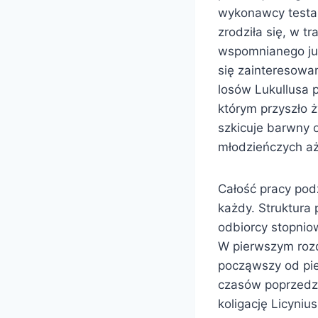
wykonawcy testame
zrodziła się, w 
wspomnianego już
się zainteresowa
losów Lukullusa p
którym przyszło ż
szkicuje barwny o
młodzieńczych aż
Całość pracy podz
każdy. Struktura 
odbiorcy stopniow
W pierwszym rozdz
począwszy od pie
czasów poprzedza
koligację Licyniu