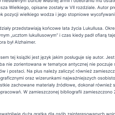
o niesławnym buncie własnej armii i odebraniu mu osta
za Wielkiego, opisane zostały w VII rozdziale. Autor p
k pozycji wielkiego wodza i jego stopniowe wycofywanie
działy przedstawiają końcowe lata życia Lukullusa. Okr
wnym „ucztom lukullusowym” i czas kiedy padł ofiarą taj
ra był Alzhaimer.
em tej książki jest język jakim posługuje się autor. Jest
ba nie zorientowana w tematyce antycznej nie poczuje 
ów i postaci. Na plus należy zaliczyć również zamieszczo
ograficznymi oraz wizerunkami najważniejszych osobisto
stkie zachowane materiały źródłowe, dokonał również 
pracowań. W zamieszczonej bibliografii zamieszczono 
niewątpliwie dużą gratką dla osób zainteresowanych woj