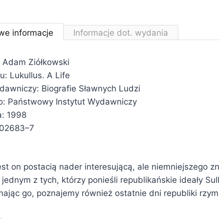
we informacje
Informacje dot. wydania
 Adam Ziółkowski
u: Lukullus. A Life
ydawniczy: Biografie Sławnych Ludzi
: Państwowy Instytut Wydawniczy
a: 1998
–02683–7
st on postacią nader interesującą, ale niemniejszego z
 jednym z tych, którzy ponieśli republikańskie ideały Su
nając go, poznajemy również ostatnie dni republiki rzyms