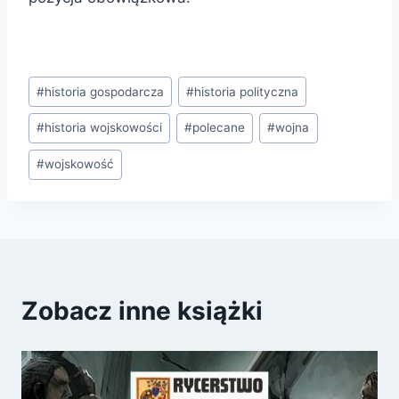
Tagi
#
historia gospodarcza
#
historia polityczna
wpisu:
#
historia wojskowości
#
polecane
#
wojna
#
wojskowość
Zobacz inne książki