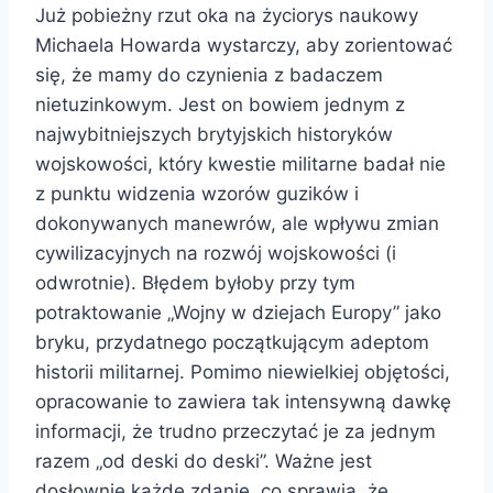
Już pobieżny rzut oka na życiorys naukowy
Michaela Howarda wystarczy, aby zorientować
się, że mamy do czynienia z badaczem
nietuzinkowym. Jest on bowiem jednym z
najwybitniejszych brytyjskich historyków
wojskowości, który kwestie militarne badał nie
z punktu widzenia wzorów guzików i
dokonywanych manewrów, ale wpływu zmian
cywilizacyjnych na rozwój wojskowości (i
odwrotnie). Błędem byłoby przy tym
potraktowanie „Wojny w dziejach Europy” jako
bryku, przydatnego początkującym adeptom
historii militarnej. Pomimo niewielkiej objętości,
opracowanie to zawiera tak intensywną dawkę
informacji, że trudno przeczytać je za jednym
razem „od deski do deski”. Ważne jest
dosłownie każde zdanie, co sprawia, że