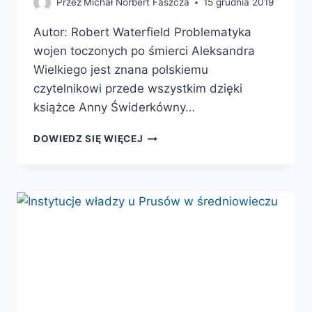
Przez
Michał Norbert Faszcza
15 grudnia 2019
Autor: Robert Waterfield Problematyka
wojen toczonych po śmierci Aleksandra
Wielkiego jest znana polskiemu
czytelnikowi przede wszystkim dzięki
książce Anny Świderkówny…
DZIELENIE
DOWIEDZ SIĘ WIĘCEJ
ŁUPÓW.
WOJNA
O
IMPERIUM
ALEKSANDRA
WIELKIEGO