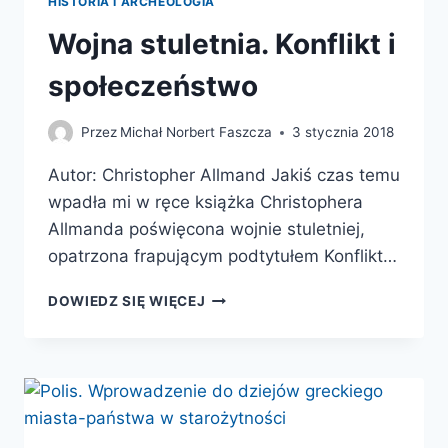
HISTORIA I ARCHEOLOGIA
Wojna stuletnia. Konflikt i
społeczeństwo
Przez
Michał Norbert Faszcza
3 stycznia 2018
Autor: Christopher Allmand Jakiś czas temu
wpadła mi w ręce książka Christophera
Allmanda poświęcona wojnie stuletniej,
opatrzona frapującym podtytułem Konflikt…
WOJNA
DOWIEDZ SIĘ WIĘCEJ
STULETNIA.
KONFLIKT
I
SPOŁECZEŃSTWO