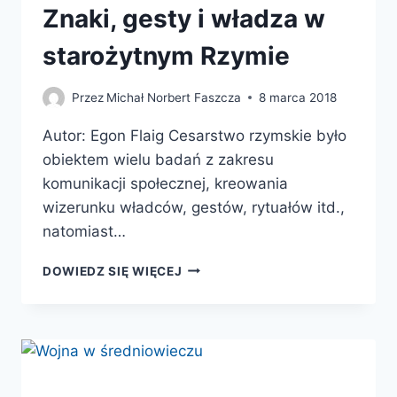
Znaki, gesty i władza w
starożytnym Rzymie
Przez
Michał Norbert Faszcza
8 marca 2018
Autor: Egon Flaig Cesarstwo rzymskie było
obiektem wielu badań z zakresu
komunikacji społecznej, kreowania
wizerunku władców, gestów, rytuałów itd.,
natomiast…
ZRYTUALIZOWANA
DOWIEDZ SIĘ WIĘCEJ
POLITYKA.
ZNAKI,
GESTY
I
WŁADZA
W
STAROŻYTNYM