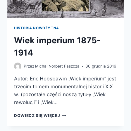
HISTORIA NOWOŻYTNA
Wiek imperium 1875-
1914
Przez
Michał Norbert Faszcza
30 grudnia 2016
Autor: Eric Hobsbawm „Wiek imperium” jest
trzecim tomem monumentalnej historii XIX
w. (pozostałe części noszą tytuły „Wiek
rewolucji” i „Wiek…
WIEK
DOWIEDZ SIĘ WIĘCEJ
IMPERIUM
1875-