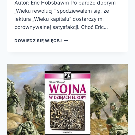
Autor: Eric Hobsbawm Po bardzo dobrym
„Wieku rewolucji” spodziewałem się, że
lektura „Wieku kapitału” dostarczy mi
porównywalnej satysfakcji. Choć Eric…
WIEK
DOWIEDZ SIĘ WIĘCEJ
KAPITAŁU
1848-
1875