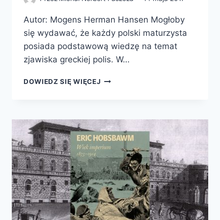
Autor: Mogens Herman Hansen Mogłoby
się wydawać, że każdy polski maturzysta
posiada podstawową wiedzę na temat
zjawiska greckiej polis. W…
POLIS.
DOWIEDZ SIĘ WIĘCEJ
WPROWADZENIE
DO
DZIEJÓW
GRECKIEGO
MIASTA-
PAŃSTWA
W
STAROŻYTNOŚCI