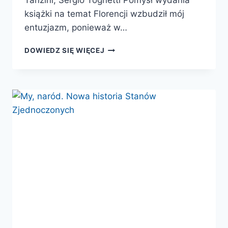
Tanzini, Sergio Tognetti Pomysł wydania
książki na temat Florencji wzbudził mój
entuzjazm, ponieważ w…
JAK
DOWIEDZ SIĘ WIĘCEJ
KWITNĄCE
DRZEWO.
FLORENCJA
ŚREDNIOWIECZNA
I
RENESANSOWA