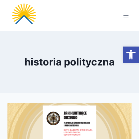
Przejdź
do
treści
Otwórz
historia polityczna