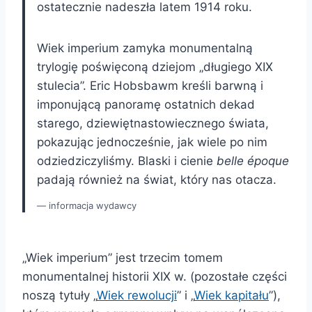
ostatecznie nadeszła latem 1914 roku.
Wiek imperium zamyka monumentalną
trylogię poświęconą dziejom „długiego XIX
stulecia”. Eric Hobsbawm kreśli barwną i
imponującą panoramę ostatnich dekad
starego, dziewiętnastowiecznego świata,
pokazując jednocześnie, jak wiele po nim
odziedziczyliśmy. Blaski i cienie
belle époque
padają również na świat, który nas otacza.
informacja wydawcy
„Wiek imperium” jest trzecim tomem
monumentalnej historii XIX w. (pozostałe części
noszą tytuły „
Wiek rewolucji
” i „
Wiek kapitału
”),