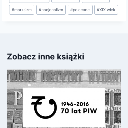
#
marksizm
#
nacjonalizm
#
polecane
#
XIX wiek
Zobacz inne książki