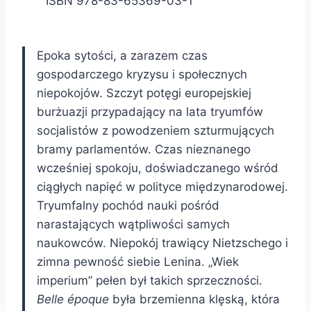
ISBN 978-83-65369-03-1
Epoka sytości, a zarazem czas
gospodarczego kryzysu i społecznych
niepokojów. Szczyt potęgi europejskiej
burżuazji przypadający na lata tryumfów
socjalistów z powodzeniem szturmujących
bramy parlamentów. Czas nieznanego
wcześniej spokoju, doświadczanego wśród
ciągłych napięć w polityce międzynarodowej.
Tryumfalny pochód nauki pośród
narastających wątpliwości samych
naukowców. Niepokój trawiący Nietzschego i
zimna pewność siebie Lenina. „Wiek
imperium” pełen był takich sprzeczności.
Belle époque
była brzemienna klęską, która