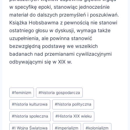
w specyfikę epoki, stanowiąc jednocześnie
materiał do dalszych przemyśleń i poszukiwań.
Książka Hobsbawma z pewnością nie stanowi
ostatniego głosu w dyskusji, wymaga także
uzupełnienia, ale powinna stanowić
bezwzględną podstawę we wszelkich
badanach nad przemianami cywilizacyjnymi
odbywającymi się w XIX w.
Tagi
#
feminizm
#
historia gospodarcza
wpisu:
#
historia kulturowa
#
historia polityczna
#
historia społeczna
#
Historia XIX wieku
#
I Wojna Światowa
#
imperializm
#
kolonializm