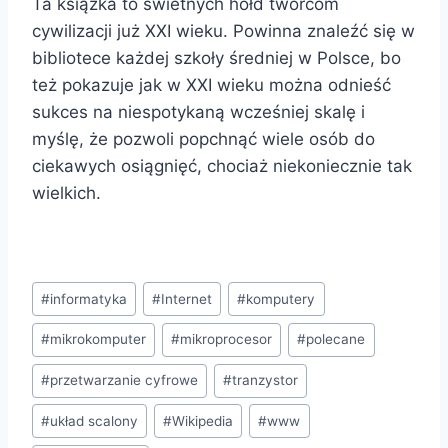
Ta książka to świetnych hołd twórcom
cywilizacji już XXI wieku. Powinna znaleźć się w
bibliotece każdej szkoły średniej w Polsce, bo
też pokazuje jak w XXI wieku można odnieść
sukces na niespotykaną wcześniej skalę i
myślę, że pozwoli popchnąć wiele osób do
ciekawych osiągnięć, chociaż niekoniecznie tak
wielkich.
Tagi
#
informatyka
#
Internet
#
komputery
wpisu:
#
mikrokomputer
#
mikroprocesor
#
polecane
#
przetwarzanie cyfrowe
#
tranzystor
#
układ scalony
#
Wikipedia
#
www