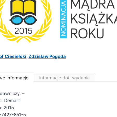
f Ciesielski
,
Zdzisław Pogoda
we informacje
Informacje dot. wydania
ydawniczy: –
: Demart
: 2015
-7427-851-5