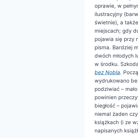
oprawie, w pełny
ilustracyjny (bar
świetnie), a takż
miejscach; gdy d
pojawia się przy 
pisma. Bardziej m
dwóch młodych lud
w środku. Szkod
bez Nobla
. Począ
wydrukowano bez r
podziwiać – mało 
powinien przeczyt
biegłość – pojaw
niemal żaden czyt
książkach (i ze w
napisanych książ