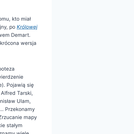
omu, kto miał
ejny, po
Królowej
twem Demart.
skrócona wersja
poteza
wierdzenie
). Pojawią się
Alfred Tarski,
nisław Ulam,
ki… Przekonamy
 Zrzucanie mapy
ie stałym
oznamy wiele