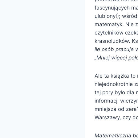
fascynujących ma
ulubiony!); wśród
matematyk. Nie z
czytelników czeka
krasnoludków. Ks
ile osób pracuje
„Mniej więcej poł
Ale ta książka to
niejednokrotnie z
tej pory było dla
informacji wierzy
mniejsza od zera?
Warszawy, czy do
Matematyczną b