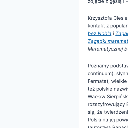
zdjęcie z gęsią i
Krzysztofa Ciesie
kontakt z popula
bez Nobla
i
Zaga
Zagadki matema
Matematycznej b
Poznamy podstaw
continuum), słynn
Fermata), wielki
też polskie nazwi
Wacław Sierpińsk
rozszyfrowujący 
się, że twierdzen
Polski na jej po
(autostwa Banach