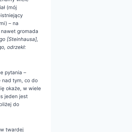
ał (mój
istniejący
mi) – na
, a nawet gromada
go [Steinhausa],
o, odrzekł:
me pytania –
ę nad tym, co do
się okaże, w wiele
s jeden jest
liżej do
w twardej