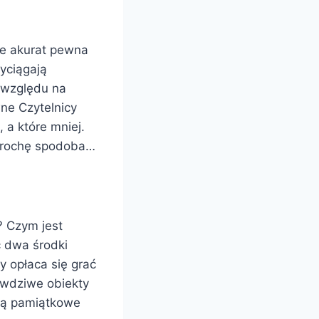
je akurat pewna
yciągają
 względu na
ne Czytelnicy
, a które mniej.
 trochę spodoba…
? Czym jest
 dwa środki
y opłaca się grać
rawdziwe obiekty
ją pamiątkowe