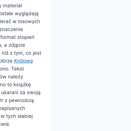
y materiał
zostałe wyglądają
wierać w losowych
oznaczenie
 format stopień
, a zdjęcie
niż z tym, co jest
dobrze
Królową
iono. Tekst
rów należy
mo to książkę
i ukarani za swoją
ch z pewnością
 napisanych
 w tych słabiej
twie.