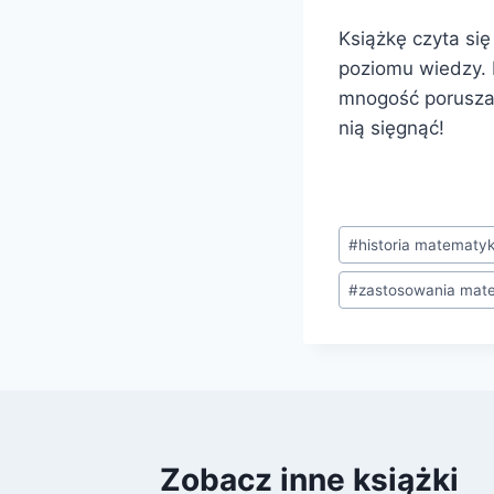
Książkę czyta się
poziomu wiedzy. 
mnogość poruszan
nią sięgnąć!
Tagi
#
historia matematyk
wpisu:
#
zastosowania mat
Zobacz inne książki