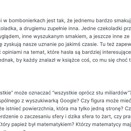
i w bombonierkach jest tak, że jednemu bardzo smaku
oladka, a drugiemu zupełnie inna. Jedne czekoladki prz
yglądem, inne wyszukanym smakiem, a jeszcze inne ze
ę zyskują nasze uznanie po jakimś czasie. Tu też zapew
 opiniami na temat, które hasła są bardziej interesujące
ednak, by każdy znalazł w książce coś, co mu się choć
stkie” może oznaczać “wszystkie oprócz stu miliardów”
spólnego z wyszukiwarką Google? Czy figura może mieć
e istnieć powierzchnia, która ma tylko jedną stronę? Cz
rdzenie o zaczesaniu sfery i dzika sfera to żart, czy p
tóry papież był matematykiem? Którzy matematycy ma