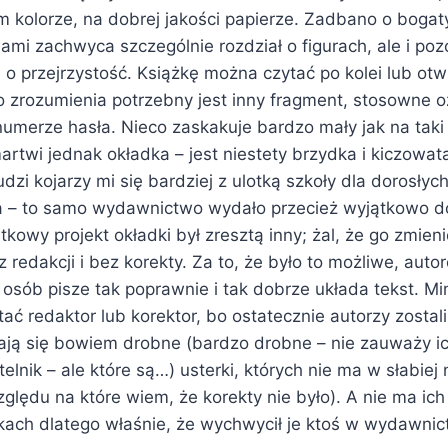
m kolorze, na dobrej jakości papierze. Zadbano o bogat
wami zachwyca szczególnie rozdział o figurach, ale i po
e o przejrzystość. Książkę można czytać po kolei lub ot
o zrozumienia potrzebny jest inny fragment, stosowne 
numerze hasła. Nieco zaskakuje bardzo mały jak na taki
artwi jednak okładka – jest niestety brzydka i kiczowata
zi kojarzy mi się bardziej z ulotką szkoły dla dorosłych 
a – to samo wydawnictwo wydało przecież wyjątkowo 
tkowy projekt okładki był zresztą inny; żal, że go zmien
edakcji i bez korekty. Za to, że było to możliwe, auto
osób pisze tak poprawnie i tak dobrze układa tekst. Mi
ać redaktor lub korektor, bo ostatecznie autorzy zostal
iają się bowiem drobne (bardzo drobne – nie zauważy i
elnik – ale które są…) usterki, których nie ma w słabiej
zględu na które wiem, że korekty nie było). A nie ma ich
kach dlatego właśnie, że wychwycił je ktoś w wydawnic