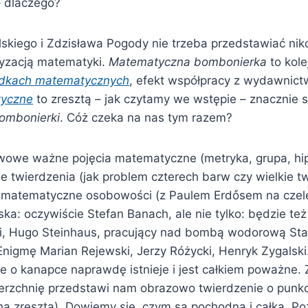
 – dlaczego?
lskiego i Zdzisława Pogody nie trzeba przedstawiać nik
ryzacją matematyki.
Matematyczna bombonierka
to kol
dkach matematycznych
, efekt współpracy z wydawnic
tyczne
to zresztą – jak czytamy we wstępie – znacznie 
ombonierki
. Cóż czeka na nas tym razem?
owe ważne pojęcia matematyczne (metryka, grupa, hi
e twierdzenia (jak problem czterech barw czy wielkie t
e matematyczne osobowości (z Paulem Erdὄsem na czele
ska: oczywiście Stefan Banach, ale nie tylko: będzie też 
i, Hugo Steinhaus, pracujący nad bombą wodorową Sta
Enigmę Marian Rejewski, Jerzy Różycki, Henryk Zygals
ie o kanapce naprawdę istnieje i jest całkiem poważne.
wierzchnię przedstawi nam obrazowo twierdzenie o punkc
a zresztą). Dowiemy się, czym są pochodna i całka. P