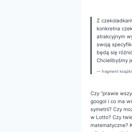
Z czekoladkam
konkretna czek
atrakcyjnym w
swoją specyfik
będą się różnić
Chcielibyśmy j
fragment książki
Czy “prawie wszy
googol i co ma w
symetrii? Czy moż
w Lotto? Czy twie
matematyczne? K