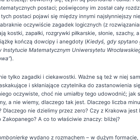
tematycznych postaci; poświęcony im został cały rozdzi
 tych postaci pojawi się między innymi najsłynniejszy nie
abraknie oczywiście zagadek logicznych (z rozwiązania
ją kostki, zapałki, rozgrywki piłkarskie, słonie, szachy
iążkę kończą dowcipy i anegdoty (
Kiedyś, gdy spytano 
 w Instytucie Matematycznym Uniwersytetu Wrocławskieg
owa”
).
 nie tylko zagadki i ciekawostki. Ważne są też w niej sa
askakujące i skłaniające czytelnika do zastanowienia si
 niego oczywiste, choć nie umiałby tego udowodnić; jak 
my, a nie wiemy, dlaczego tak jest. Dlaczego liczba minu
 Dlaczego nie dzielimy przez zero? Czy z Krakowa jest b
 Zakopanego? A co to właściwie znaczy: bliżej?
ombonierkę
wydano z rozmachem – w dużym formacie, 