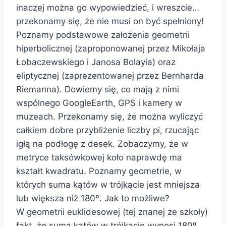
inaczej można go wypowiedzieć, i wreszcie…
przekonamy się, że nie musi on być spełniony!
Poznamy podstawowe założenia geometrii
hiperbolicznej (zaproponowanej przez Mikołaja
Łobaczewskiego i Janosa Bolayia) oraz
eliptycznej (zaprezentowanej przez Bernharda
Riemanna). Dowiemy się, co mają z nimi
wspólnego GoogleEarth, GPS i kamery w
muzeach. Przekonamy się, że można wyliczyć
całkiem dobre przybliżenie liczby pi, rzucając
igłą na podłogę z desek. Zobaczymy, że w
metryce taksówkowej koło naprawdę ma
kształt kwadratu. Poznamy geometrie, w
których suma kątów w trójkącie jest mniejsza
lub większa niż 180º. Jak to możliwe?
W geometrii euklidesowej (tej znanej ze szkoły)
fakt, że suma kątów w trójkącie wynosi 180º,