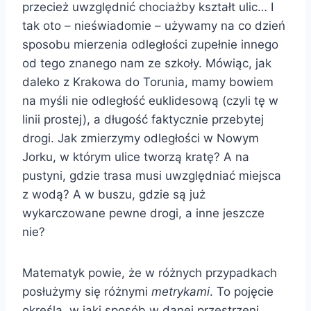
przecież uwzględnić chociażby kształt ulic… I
tak oto – nieświadomie – używamy na co dzień
sposobu mierzenia odległości zupełnie innego
od tego znanego nam ze szkoły. Mówiąc, jak
daleko z Krakowa do Torunia, mamy bowiem
na myśli nie odległość euklidesową (czyli tę w
linii prostej), a długość faktycznie przebytej
drogi. Jak zmierzymy odległości w Nowym
Jorku, w którym ulice tworzą kratę? A na
pustyni, gdzie trasa musi uwzględniać miejsca
z wodą? A w buszu, gdzie są już
wykarczowane pewne drogi, a inne jeszcze
nie?
Matematyk powie, że w różnych przypadkach
posłużymy się różnymi
metrykami
. To pojęcie
określa, w jaki sposób w danej przestrzeni