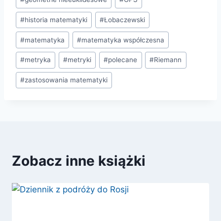
#
historia matematyki
#
Łobaczewski
#
matematyka
#
matematyka współczesna
#
metryka
#
metryki
#
polecane
#
Riemann
#
zastosowania matematyki
Zobacz inne książki