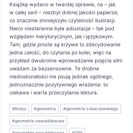
Książkę wydano w twardej oprawie, na – jak
w całej serii – niezbyt dobrej jakości papierze,
co znacznie zmniejszyło czytelność ilustracji.
Nieco niestaranna była adiustacja – tak pod
względem merytorycznym, jak i językowym.
Tam, gdzie proste są krzywe
to zdecydowanie
jedna całość, do czytania po kolei, więc na
przykład dwukrotne wprowadzanie pojęcia silni
uważam za bezsensowne. Te drobne
niedoskonałości nie psują jednak ogólnego,
jednoznacznie pozytywnego wrażenia: to
ciekawa i warta przeczytania lektura.
Tagi
#
Bolayi
#
geometria
#
geometria Łobaczewskiego
wpisu:
#
geometria nieeuklidesowa
#
geometrie nieeuklidesowe
#
GPS