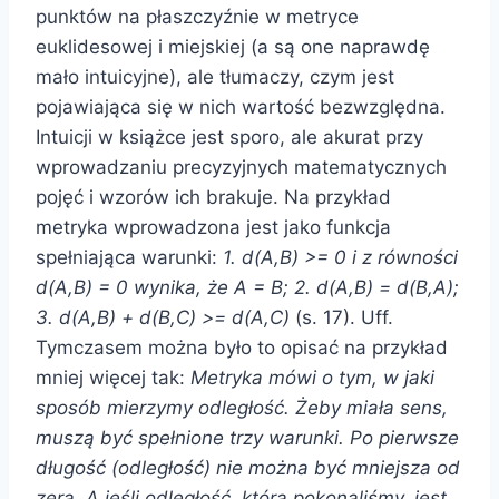
punktów na płaszczyźnie w metryce
euklidesowej i miejskiej (a są one naprawdę
mało intuicyjne), ale tłumaczy, czym jest
pojawiająca się w nich wartość bezwzględna.
Intuicji w książce jest sporo, ale akurat przy
wprowadzaniu precyzyjnych matematycznych
pojęć i wzorów ich brakuje. Na przykład
metryka wprowadzona jest jako funkcja
spełniająca warunki:
1. d(A,B) >= 0 i z równości
d(A,B) = 0 wynika, że A = B; 2. d(A,B) = d(B,A);
3. d(A,B) + d(B,C) >= d(A,C)
(s. 17). Uff.
Tymczasem można było to opisać na przykład
mniej więcej tak:
Metryka mówi o tym, w jaki
sposób mierzymy odległość. Żeby miała sens,
muszą być spełnione trzy warunki. Po pierwsze
długość (odległość) nie można być mniejsza od
zera. A jeśli odległość, którą pokonaliśmy, jest