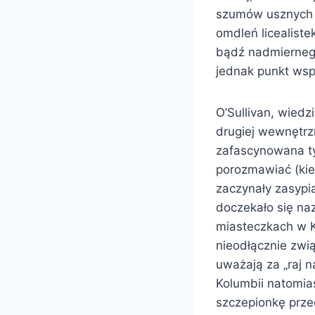
szumów usznych 
omdleń licealiste
bądź nadmiernego 
jednak punkt wsp
O’Sullivan, wiedz
drugiej wewnętrz
zafascynowana ty
porozmawiać (kied
zaczynały zasypia
doczekało się na
miasteczkach w K
nieodłącznie zwią
uważają za „raj 
Kolumbii natomia
szczepionkę prze