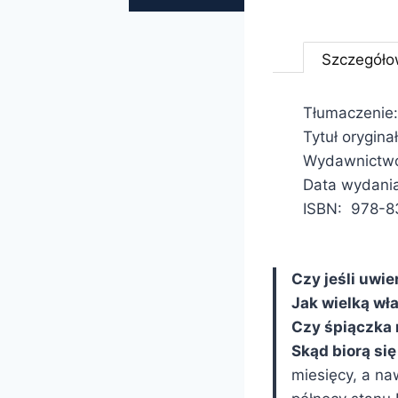
Szczegóło
Tłumaczenie:
Tytuł orygina
Wydawnictwo
Data wydani
ISBN: 978-8
Czy jeśli uwi
Jak wielką w
Czy śpiączka 
Skąd biorą s
miesięcy, a na