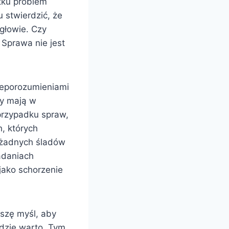
tku problem
 stwierdzić, że
głowie. Czy
Sprawa nie jest
nieporozumieniami
zy mają w
przypadku spraw,
h, których
ą żadnych śladów
adaniach
jako schorzenie
eszę myśl, aby
ędzie warto. Tym