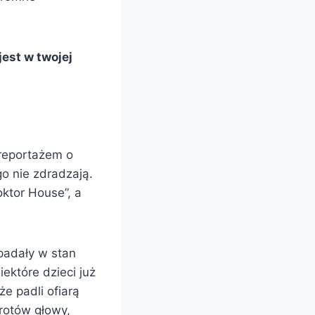
est w twojej
 reportażem o
go nie zdradzają.
oktor House”, a
apadały w stan
ektóre dzieci już
że padli ofiarą
rotów głowy,