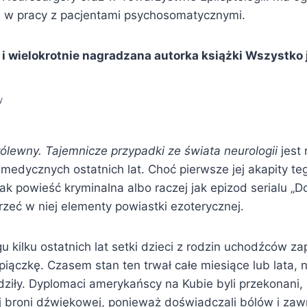
 w pracy z pacjentami psychosomatycznymi.
 i wielokrotnie nagradzana autorka książki Wszystko j
y
ólewny. Tajemnicze przypadki ze świata neurologii
jest
medycznych ostatnich lat. Choć pierwsze jej akapity te
ak powieść kryminalna albo raczej jak epizod serialu „D
zeć w niej elementy powiastki ezoterycznej.
u kilku ostatnich lat setki dzieci z rodzin uchodźców z
iączkę. Czasem stan ten trwał całe miesiące lub lata, ni
dziły. Dyplomaci amerykańscy na Kubie byli przekonani, 
ej broni dźwiękowej, ponieważ doświadczali bólów i zaw