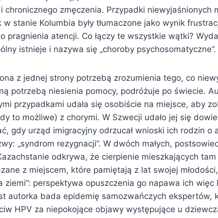
i chronicznego zmęczenia. Przypadki niewyjaśnionych
k w stanie Kolumbia były tłumaczone jako wynik frustrac
pragnienia atencji. Co łączy te wszystkie wątki? Wydaje
ólny istnieje i nazywa się „choroby psychosomatyczne”.
iona z jednej strony potrzebą zrozumienia tego, co niew
ną potrzebą niesienia pomocy, podróżuje po świecie. A
mi przypadkami udała się osobiście na miejsce, aby zo
y to możliwe) z chorymi. W Szwecji udało jej się dowie
ć, gdy urząd imigracyjny odrzucał wnioski ich rodzin o 
zwy: „syndrom rezygnacji”. W dwóch małych, postsowiec
azachstanie odkrywa, że cierpienie mieszkających tam 
zane z miejscem, które pamiętają z lat swojej młodości,
na ziemi”: perspektywa opuszczenia go napawa ich więc 
st autorka bada epidemię samozwańczych ekspertów, k
ciw HPV za niepokojące objawy występujące u dziewcz