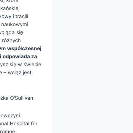
i, które
ykańskiej
wy i tracili
ić naukowymi
ygląda się
z różnych
nym współczesnej
 i odpowiada za
zysz się w świecie
e – wciąż jest
żka O’Sullivan
kowczyni.
nal Hospital for
gromne