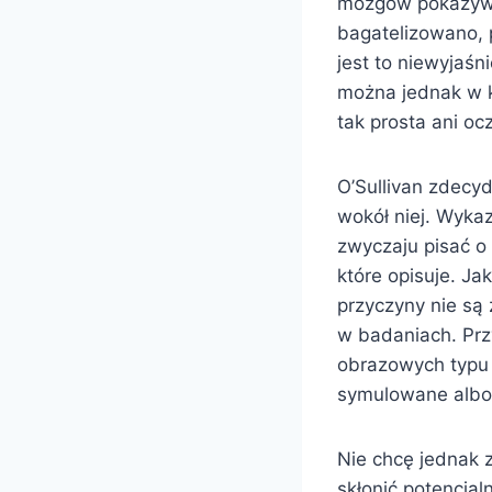
mózgów pokazywał
bagatelizowano, 
jest to niewyjaś
można jednak w k
tak prosta ani oc
O’Sullivan zdecy
wokół niej. Wykaz
zwyczaju pisać o
które opisuje. Ja
przyczyny nie są 
w badaniach. Przy
obrazowych typu 
symulowane albo 
Nie chcę jednak 
skłonić potencjal