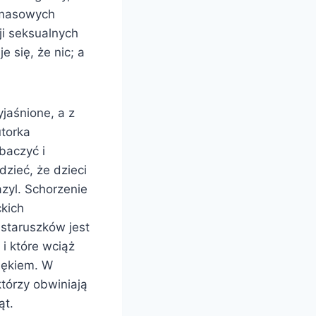
 masowych
ji seksualnych
 się, że nic; a
yjaśnione, a z
utorka
baczyć i
dzieć, że dzieci
azyl. Schorzenie
kich
staruszków jest
 i które wciąż
lękiem. W
tórzy obwiniają
ąt.