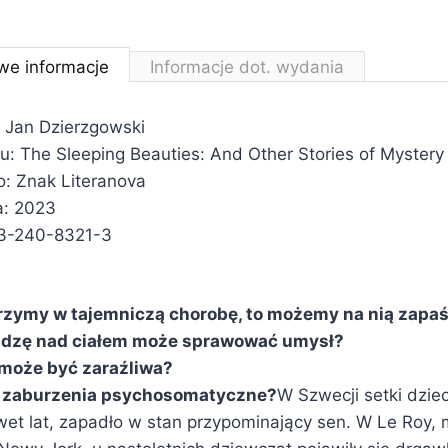
we informacje
Informacje dot. wydania
 Jan Dzierzgowski
łu: The Sleeping Beauties: And Other Stories of Mystery 
: Znak Literanova
a: 2023
3-240-8321-3
erzymy w tajemniczą chorobę, to możemy na nią zapa
ładzę nad ciałem może sprawować umysł?
może być zaraźliwa?
ię zaburzenia psychosomatyczne?
W Szwecji setki dziec
wet lat, zapadło w stan przypominający sen. W Le Roy, 