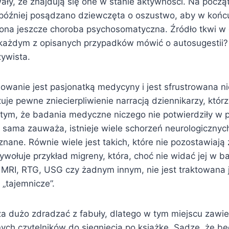
y, że znajdują się one w stanie aktywności. Na począ
później posądzano dziewczęta o oszustwo, aby w końcu
niona jeszcze choroba psychosomatyczna. Źródło tkwi w 
ażdym z opisanych przypadków mówić o autosugestii? 
zywista.
dowanie jest pasjonatką medycyny i jest sfrustrowana 
uje pewne zniecierpliwienie narracją dziennikarzy, któr
 tym, że badania medyczne niczego nie potwierdziły w 
k sama zauważa, istnieje wiele schorzeń neurologicznyc
znane. Równie wiele jest takich, które nie pozostawiaj
wołuje przykład migreny, która, choć nie widać jej w b
MRI, RTG, USG czy żadnym innym, nie jest traktowana 
„tajemnicze”.
za dużo zdradzać z fabuły, dlatego w tym miejscu zawi
nych czytelników do sięgnięcia po książkę. Sądzę, że b