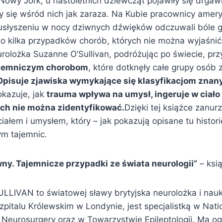
Nowy Jork, u nastoletnich dziewcząt pojawiły się drgawk
ły się wśród nich jak zaraza. Na Kubie pracownicy amer
łyszeniu w nocy dziwnych dźwięków odczuwali bóle gło
ko kilka przypadków chorób, których nie można wyjaśn
olożka Suzanne O’Sullivan, podróżując po świecie, prz
tajemniczym chorobom
, które dotknęły całe grupy osób 
Opisuje zjawiska wymykające się klasyfikacjom zna
okazuje, jak
trauma wpływa na umysł, ingeruje w ciało
ych nie można zidentyfikować.
Dzięki tej książce zanur
ciałem i umysłem, który – jak pokazują opisane tu histori
m tajemnic.
wny. Tajemnicze przypadki ze świata neurologii”
– ksią
LIVAN to światowej sławy brytyjska neurolożka i nau
pitalu Królewskim w Londynie, jest specjalistką w Natio
 Neurosurgery oraz w Towarzystwie Epileptologii. Ma o