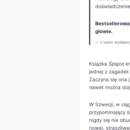
doświadczenie
Bestsellerowa
głowie.
z opisu wydawc
Książka
Śpiące kr
jednej z zagadek 
Zaczyna się ona j
nawet można dojr
W Szwecji, w ciąg
przypominający śp
nigdy się nie obu
nowej, straszliw