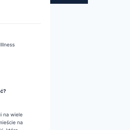
Illness
ść?
i na wiele
mieście na