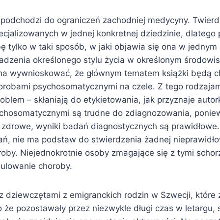
 podchodzi do ograniczeń zachodniej medycyny. Twierdz
ecjalizowanych w jednej konkretnej dziedzinie, dlatego 
 tylko w taki sposób, w jaki objawia się ona w jednym 
adzenia określonego stylu życia w określonym środowis
na wywnioskować, że głównym tematem książki będą c
robami psychosomatycznymi na czele. Z tego rodzajam
roblem – skłaniają do etykietowania, jak przyznaje auto
ychosomatycznymi są trudne do zdiagnozowania, ponie
są zdrowe, wyniki badań diagnostycznych są prawidłowe
ń, nie ma podstaw do stwierdzenia żadnej nieprawidło
roby. Niejednokrotnie osoby zmagające się z tymi schor
ulowanie choroby.
 z dziewczętami z emigranckich rodzin w Szwecji, które
 że pozostawały przez niezwykle długi czas w letargu, 