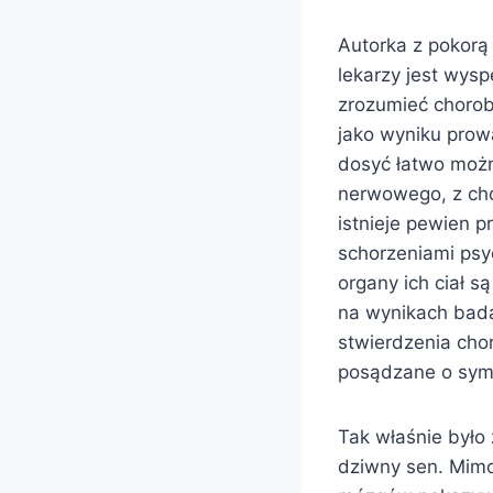
Autorka z pokorą
lekarzy jest wysp
zrozumieć chorobę
jako wyniku prow
dosyć łatwo moż
nerwowego, z cho
istnieje pewien p
schorzeniami ps
organy ich ciał 
na wynikach bada
stwierdzenia cho
posądzane o sym
Tak właśnie było
dziwny sen. Mimo