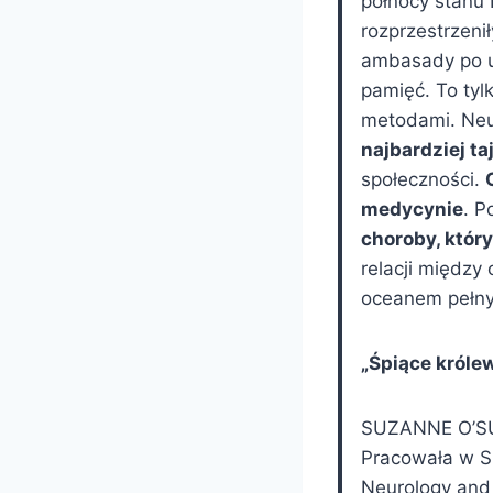
północy stanu 
rozprzestrzeni
ambasady po us
pamięć. To tyl
metodami. Neur
najbardziej 
społeczności.
medycynie
. P
choroby, któr
relacji między 
oceanem pełny
„Śpiące króle
SUZANNE O’SUL
Pracowała w Sz
Neurology and