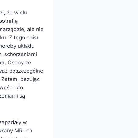
i, że wielu
potrafią
narządzie, ale nie
ku. Z tego opisu
horoby układu
i schorzeniami
rka. Osoby ze
waż poszczególne
. Zatem, bazując
wości, do
zeniami są
 zapadały w
skany MRI ich