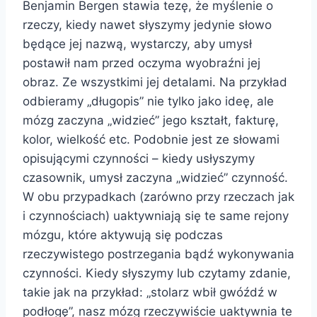
Benjamin Bergen stawia tezę, że myślenie o
rzeczy, kiedy nawet słyszymy jedynie słowo
będące jej nazwą, wystarczy, aby umysł
postawił nam przed oczyma wyobraźni jej
obraz. Ze wszystkimi jej detalami. Na przykład
odbieramy „długopis” nie tylko jako ideę, ale
mózg zaczyna „widzieć” jego kształt, fakturę,
kolor, wielkość etc. Podobnie jest ze słowami
opisującymi czynności – kiedy usłyszymy
czasownik, umysł zaczyna „widzieć” czynność.
W obu przypadkach (zarówno przy rzeczach jak
i czynnościach) uaktywniają się te same rejony
mózgu, które aktywują się podczas
rzeczywistego postrzegania bądź wykonywania
czynności. Kiedy słyszymy lub czytamy zdanie,
takie jak na przykład: „stolarz wbił gwóźdź w
podłogę”, nasz mózg rzeczywiście uaktywnia te