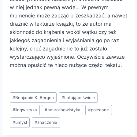
w niej jednak pewną wadę… W pewnym
momencie może zacząć przeszkadzać, a nawet
drażnić w lekturze książki, to że autor ma
skłonność do krążenia wokół wątku czy też
jakiegoś zagadnienia i wyjaśniania go po raz
kolejny, choć zagadnienie to już zostało
wystarczająco wyjaśnione. Oczywiście zawsze
można opuścić te nieco nużące części tekstu.
Tagi
#
Benjamin K. Bergen
#
Latające świnie
wpisu:
#
lingwistyka
#
neurolingwistyka
#
polecane
#
umysł
#
znaczenie