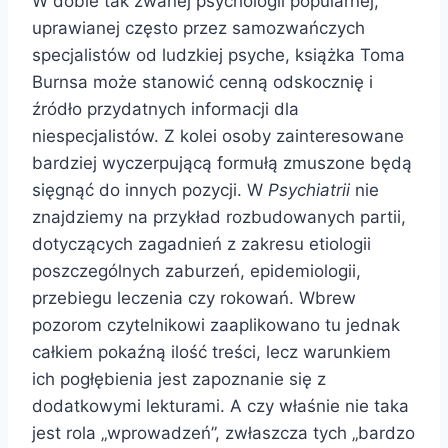
W dobie tak zwanej psychologii popularnej,
uprawianej często przez samozwańczych
specjalistów od ludzkiej psyche, książka Toma
Burnsa może stanowić cenną odskocznię i
źródło przydatnych informacji dla
niespecjalistów. Z kolei osoby zainteresowane
bardziej wyczerpującą formułą zmuszone będą
sięgnąć do innych pozycji. W
Psychiatrii
nie
znajdziemy na przykład rozbudowanych partii,
dotyczących zagadnień z zakresu etiologii
poszczególnych zaburzeń, epidemiologii,
przebiegu leczenia czy rokowań. Wbrew
pozorom czytelnikowi zaaplikowano tu jednak
całkiem pokaźną ilość treści, lecz warunkiem
ich pogłębienia jest zapoznanie się z
dodatkowymi lekturami. A czy właśnie nie taka
jest rola „wprowadzeń”, zwłaszcza tych „bardzo