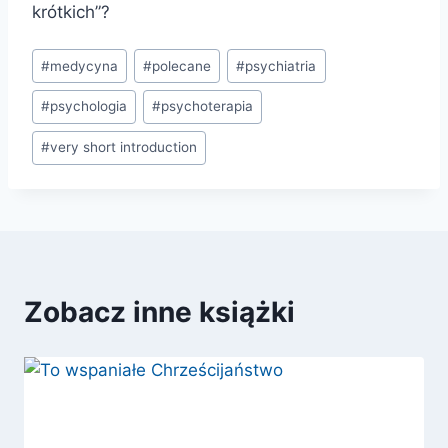
krótkich”?
Tagi
#
medycyna
#
polecane
#
psychiatria
wpisu:
#
psychologia
#
psychoterapia
#
very short introduction
Zobacz inne książki