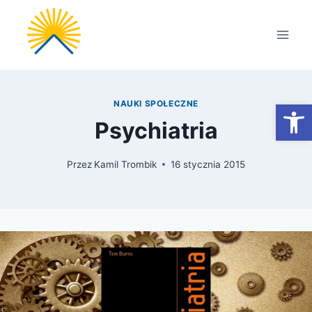
Przejdź
do
treści
Otwórz
NAUKI SPOŁECZNE
Psychiatria
Przez
Kamil Trombik
16 stycznia 2015