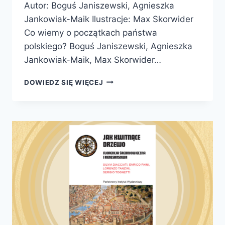
Autor: Boguś Janiszewski, Agnieszka
Jankowiak-Maik Ilustracje: Max Skorwider
Co wiemy o początkach państwa
polskiego? Boguś Janiszewski, Agnieszka
Jankowiak-Maik, Max Skorwider…
SKĄD
DOWIEDZ SIĘ WIĘCEJ
SIĘ
WZIĘŁA
POLSKA?