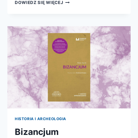
JAK
DOWIEDZ SIĘ WIĘCEJ
KWITNĄCE
DRZEWO.
FLORENCJA
ŚREDNIOWIECZNA
I
RENESANSOWA
HISTORIA I ARCHEOLOGIA
Bizancjum