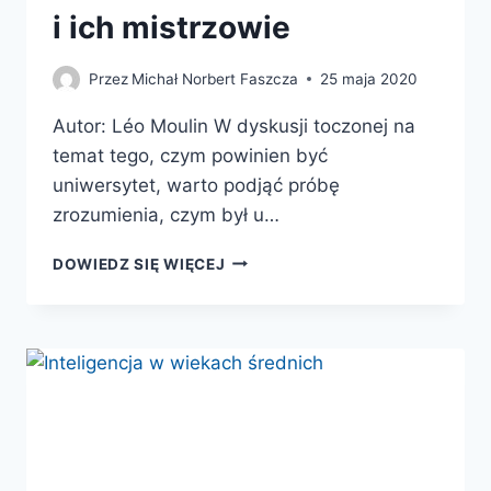
i ich mistrzowie
Przez
Michał Norbert Faszcza
25 maja 2020
Autor: Léo Moulin W dyskusji toczonej na
temat tego, czym powinien być
uniwersytet, warto podjąć próbę
zrozumienia, czym był u…
ŚREDNIOWIECZNI
DOWIEDZ SIĘ WIĘCEJ
SZKOLARZE
I
ICH
MISTRZOWIE