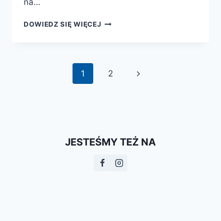
na…
INTELIGENCJA
DOWIEDZ SIĘ WIĘCEJ
W
WIEKACH
ŚREDNICH
Nawigacja
Następna
1
2
strony
strona
JESTEŚMY TEŻ NA