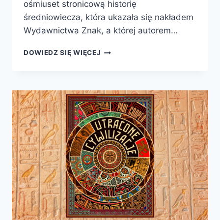
ośmiuset stronicową historię
średniowiecza, która ukazała się nakładem
Wydawnictwa Znak, a której autorem…
ŚWIT
DOWIEDZ SIĘ WIĘCEJ
KRÓLESTW.
JASNA
HISTORIA
WIEKÓW
CIEMNYCH