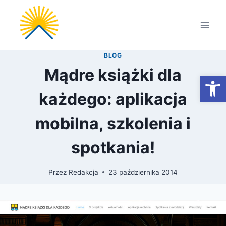
Przejdź
do
treści
BLOG
Mądre książki dla
Otwórz
każdego: aplikacja
mobilna, szkolenia i
spotkania!
Przez
Redakcja
23 października 2014