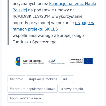
przyznanych przez
Fundację na rzecz Nauki
Polskiej
na podstawie umowy nr
46/UD/SKILLS/2014 o wykorzystanie
nagrody przyznanej w konkursie
eNgage w
ramach projektu SKILLS
współfinansowanego z Europejskiego
Funduszu Społecznego.
Tagi
#
android
#
aplikacja mobilna
#
iOS
wpisu:
#
literatura popularnonaukowa
#
nowy projekt
#
popularyzacja nauki