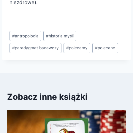
niezdrowe).
Tagi
#
antropologia
#
historia myśli
wpisu:
#
paradygmat badawczy
#
polecamy
#
polecane
Zobacz inne książki