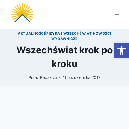
Przejdź
do
treści
AKTUALNOŚCI
|
FIZYKA I WSZECHŚWIAT
|
NOWOŚCI
WYDAWNICZE
Otwórz
Wszechświat krok po
kroku
Przez
Redakcja
11 października 2017