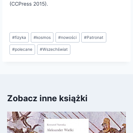
(CCPress 2015).
Tagi
#
fizyka
#
kosmos
#
nowości
#
Patronat
wpisu:
#
polecane
#
Wszechświat
Zobacz inne książki