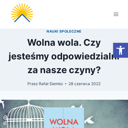
Przejdź
do
treści
NAUKI SPOŁECZNE
Wolna wola. Czy
Otwórz
jesteśmy odpowiedzialni
za nasze czyny?
Przez
Rafał Siemko
28 czerwca 2022