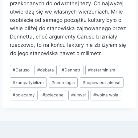
przekonanych do odwrotnej tezy. Co najwyżej
utwierdzą się we własnych wierzeniach. Mnie
osobiście od samego początku kultury było o
wiele bliżej do stanowiska zajmowanego przez
Dennetta, choć argumenty Caruso brzmiały
rzeczowo, to na końcu lektury nie zbliżyłem się
do jego stanowiska nawet o milimetr.
Tagi
#
Caruso
#
debata
#
Dennett
#
determinizm
wpisu:
#
kompatybilizm
#
neurologia
#
odpowiedzialność
#
polecamy
#
polecane
#
umysł
#
wolna wola