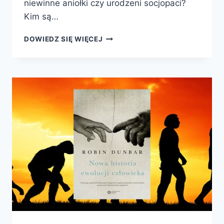
niewinne aniołki czy urodzeni socjopaci?
Kim są…
SŁODKIE
DOWIEDZ SIĘ WIĘCEJ
NIEWINNE
ANIOŁKI
CZY
URODZENI
SOCJOPACI?
TO
TYLKO
DZIECI!