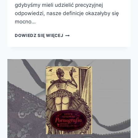
gdybyśmy mieli udzielić precyzyjnej
odpowiedzi, nasze definicje okazałyby się
mocno…
INTELEKTUALIŚCI
DOWIEDZ SIĘ WIĘCEJ
MĄDRZY
I
NIEMĄDRZY