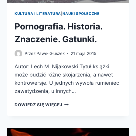
KULTURA I LITERATURA
|
NAUKI SPOŁECZNE
Pornografia. Historia.
Znaczenie. Gatunki.
Przez
Paweł Głuszek
21 maja 2015
Autor: Lech M. Nijakowski Tytuł książki
może budzić różne skojarzenia, a nawet
kontrowersje. U jednych wywoła rumieniec
zawstydzenia, u innych…
PORNOGRAFIA.
DOWIEDZ SIĘ WIĘCEJ
HISTORIA.
ZNACZENIE.
GATUNKI.