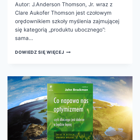
Autor: J.Anderson Thomson, Jr. wraz z
Clare Aukofer Thomson jest czołowym
orędownikiem szkoły myślenia zajmującej
się kategorią „produktu ubocznego”:
sama…
DLACZEGO
DOWIEDZ SIĘ WIĘCEJ
WIERZYMY
W
BOGA
(-
ÓW)