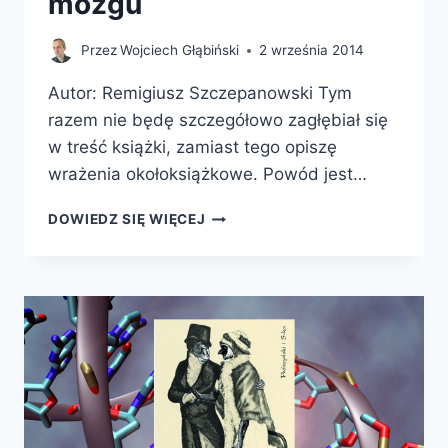
mózgu
Przez
Wojciech Głąbiński
2 września 2014
Autor: Remigiusz Szczepanowski Tym
razem nie będę szczegółowo zagłębiał się
w treść książki, zamiast tego opiszę
wrażenia okołoksiążkowe. Powód jest…
ŚWIADOME
DOWIEDZ SIĘ WIĘCEJ
I
NIEŚWIADOME
PRZETWARZANIE
EMOCJI
W
MÓZGU