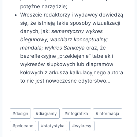
potężne narzędzie;
Wreszcie redaktorzy i wydawcy dowiedzą
się, że istnieją takie sposoby wizualizacji
danych, jak:
semantyczny wykres
biegunowy; wachlarz konceptualny;
mandala; wykres Sankeya
oraz, że
bezrefleksyjne „przeklejenie” tabelek i
wykresów słupkowych lub diagramów
kołowych z arkusza kalkulacyjnego autora
to nie jest nowoczesne edytorstwo…
Tagi
#
design
#
diagramy
#
infografika
#
informacja
wpisu:
#
polecane
#
statystyka
#
wykresy