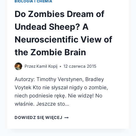
BIOLOGIA I CHEMIA
Do Zombies Dream of
Undead Sheep? A
Neuroscientific View of
the Zombie Brain
Przez
Kamil Kopij
12 czerwca 2015
Autorzy: Timothy Verstynen, Bradley
Voytek Kto nie słyszał nigdy o zombie,
niech podniesie rękę. Nie widzę! No
właśnie. Jeszcze sto…
DO
DOWIEDZ SIĘ WIĘCEJ
ZOMBIES
DREAM
OF