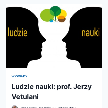
UNDEAD
SHEEP?
A
NEUROSCIENTIFIC
VIEW
OF
THE
ZOMBIE
BRAIN
WYWIADY
Ludzie nauki: prof. Jerzy
Vetulani
Przez
Kamil Trombik
9 lutego 2015