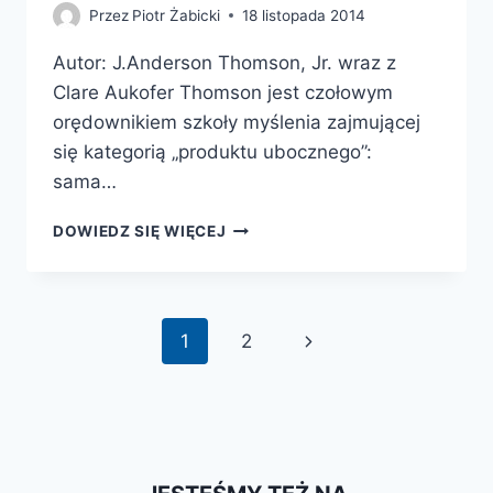
Przez
Piotr Żabicki
18 listopada 2014
Autor: J.Anderson Thomson, Jr. wraz z
Clare Aukofer Thomson jest czołowym
orędownikiem szkoły myślenia zajmującej
się kategorią „produktu ubocznego”:
sama…
DLACZEGO
DOWIEDZ SIĘ WIĘCEJ
WIERZYMY
W
BOGA
(-
Nawigacja
Następna
1
2
ÓW)
strony
strona