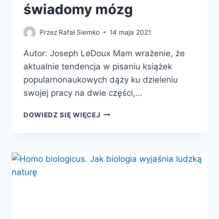
świadomy mózg
Przez
Rafał Siemko
14 maja 2021
Autor: Joseph LeDoux Mam wrażenie, że
aktualnie tendencja w pisaniu książek
popularnonaukowych dąży ku dzieleniu
swojej pracy na dwie części,…
HISTORIA
DOWIEDZ SIĘ WIĘCEJ
NASZEJ
ŚWIADOMOŚCI.
JAK
PO
CZTERECH
MILIARDACH
LAT
EWOLUCJI
POWSTAŁ
ŚWIADOMY