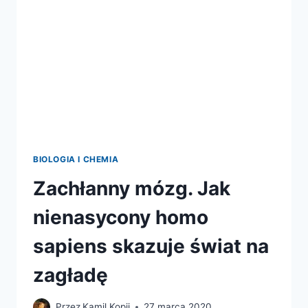
BIOLOGIA I CHEMIA
Zachłanny mózg. Jak
nienasycony homo
sapiens skazuje świat na
zagładę
Przez
Kamil Kopij
27 marca 2020