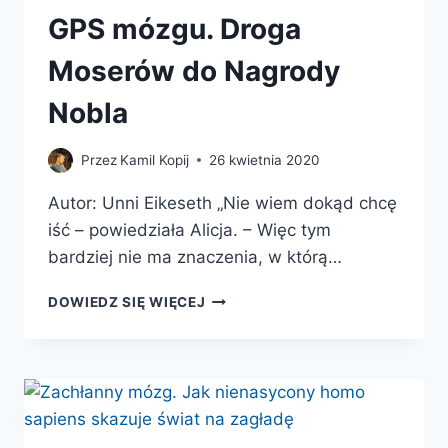
GPS mózgu. Droga
Moserów do Nagrody
Nobla
Przez
Kamil Kopij
26 kwietnia 2020
Autor: Unni Eikeseth „Nie wiem dokąd chcę
iść – powiedziała Alicja. – Więc tym
bardziej nie ma znaczenia, w którą…
GPS
DOWIEDZ SIĘ WIĘCEJ
MÓZGU.
DROGA
MOSERÓW
DO
NAGRODY
NOBLA