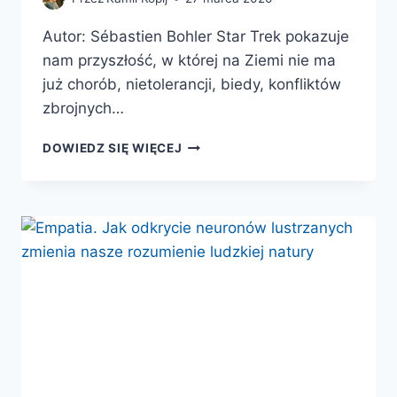
Autor: Sébastien Bohler Star Trek pokazuje
nam przyszłość, w której na Ziemi nie ma
już chorób, nietolerancji, biedy, konfliktów
zbrojnych…
ZACHŁANNY
DOWIEDZ SIĘ WIĘCEJ
MÓZG.
JAK
NIENASYCONY
HOMO
SAPIENS
SKAZUJE
ŚWIAT
NA
ZAGŁADĘ