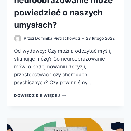
neuroobrazowanie może
powiedzieć o naszych
umysłach?
Przez
Dominika Pietrachowicz
23 lutego 2022
Od wydawcy: Czy można odczytać myśli,
skanując mózg? Co neuroobrazowanie
mówi o podejmowaniu decyzji,
przestępstwach czy chorobach
psychicznych? Czy powinniśmy…
NAUKA
DOWIEDZ SIĘ WIĘCEJ
CZYTANIA
W
MYŚLACH.
CO
NEUROOBRAZOWANIE