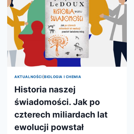
MOŻE
POWIEDZIEĆ
O
NASZYCH
UMYSŁACH?
AKTUALNOŚCI
|
BIOLOGIA I CHEMIA
Historia naszej
świadomości. Jak po
czterech miliardach lat
ewolucji powstał