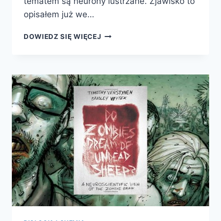
tematem są neurony lustrzane. Zjawisko to
opisałem już we…
EMPATIA.
DOWIEDZ SIĘ WIĘCEJ
JAK
ODKRYCIE
NEURONÓW
LUSTRZANYCH
ZMIENIA
NASZE
ROZUMIENIE
LUDZKIEJ
NATURY