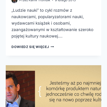
„Ludzie nauki” to cykl rozmów z
naukowcami, popularyzatorami nauki,
wydawcami książek i osobami,
zaangażowanymi w kształtowanie szeroko
pojętej kultury naukowej….
LUDZIE
DOWIEDZ SIĘ WIĘCEJ
NAUKI:
PROF.
JERZY
VETULANI