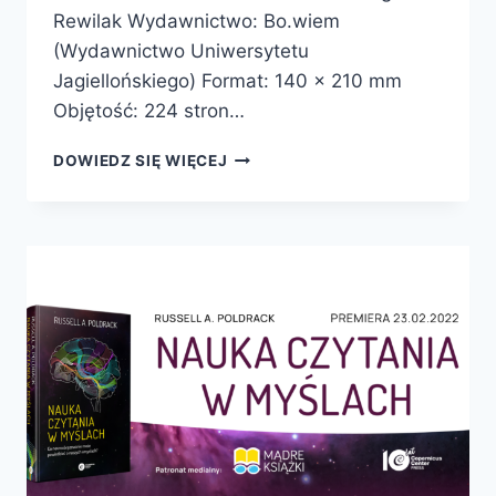
Rewilak Wydawnictwo: Bo.wiem
(Wydawnictwo Uniwersytetu
Jagiellońskiego) Format: 140 x 210 mm
Objętość: 224 stron…
ZAPOMINAMY.
DOWIEDZ SIĘ WIĘCEJ
O
DZIAŁANIU
PAMIĘCI
I
ZALETACH
NIEPAMIĘTANIA