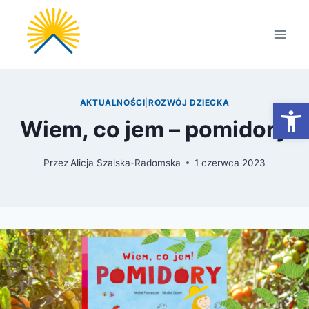
Przejdź
do
treści
Otwórz
AKTUALNOŚCI
|
ROZWÓJ DZIECKA
Wiem, co jem – pomidory
Przez
Alicja Szalska-Radomska
1 czerwca 2023