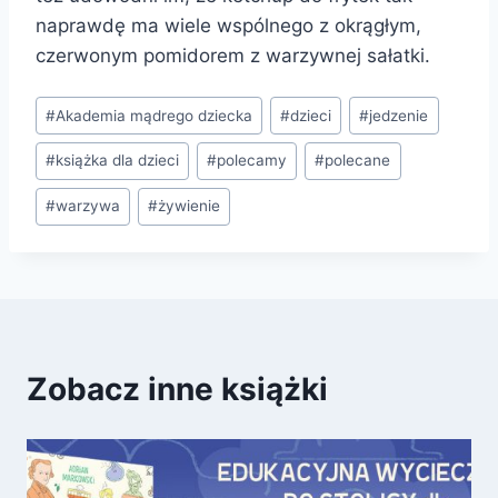
naprawdę ma wiele wspólnego z okrągłym,
czerwonym pomidorem z warzywnej sałatki.
Tagi
#
Akademia mądrego dziecka
#
dzieci
#
jedzenie
wpisu:
#
książka dla dzieci
#
polecamy
#
polecane
#
warzywa
#
żywienie
Zobacz inne książki