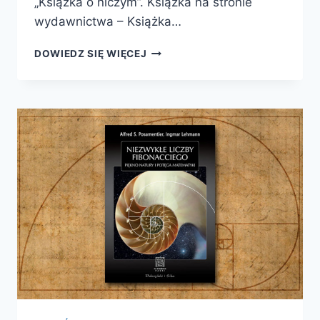
„Książka o niczym”. Książka na stronie
wydawnictwa – Książka…
JUŻ
DOWIEDZ SIĘ WIĘCEJ
WKRÓTCE
–
KSIĄŻKA
O
NICZYM