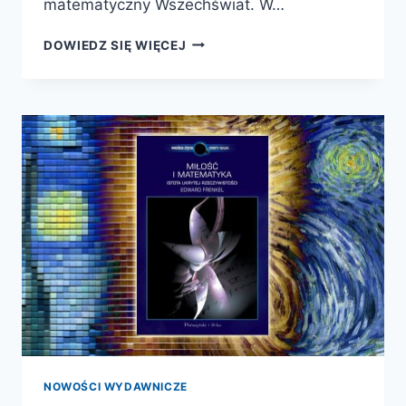
matematyczny Wszechświat. W…
JUŻ
DOWIEDZ SIĘ WIĘCEJ
WKRÓTCE
–
NASZ
MATEMATYCZNY
WSZECHŚWIAT.
W
POSZUKIWANIU
PRAWDZIWEJ
NATURY
RZECZYWISTOŚCI
NOWOŚCI WYDAWNICZE