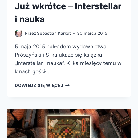
Już wkrótce – Interstellar
i nauka
Przez
Sebastian Karkut
30 marca 2015
5 maja 2015 nakładem wydawnictwa
Prószyński i S-ka ukaże się książka
„Interstellar i nauka”. Kilka miesięcy temu w
kinach gościł…
JUŻ
DOWIEDZ SIĘ WIĘCEJ
WKRÓTCE
–
INTERSTELLAR
I
NAUKA