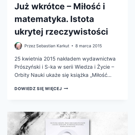
Już wkrótce – Miłość i
matematyka. Istota
ukrytej rzeczywistości
Przez
Sebastian Karkut
8 marca 2015
25 kwietnia 2015 nakładem wydawnictwa
Prószyński i S-ka w serii Wiedza i Życie –
Orbity Nauki ukaże się książka „Miłość…
JUŻ
DOWIEDZ SIĘ WIĘCEJ
WKRÓTCE
–
MIŁOŚĆ
I
MATEMATYKA.
ISTOTA
UKRYTEJ