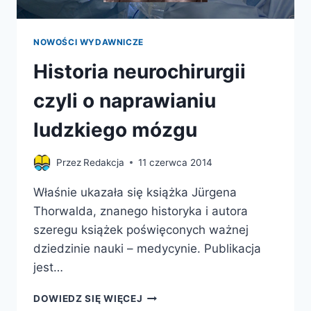
NOWOŚCI WYDAWNICZE
Historia neurochirurgii
czyli o naprawianiu
ludzkiego mózgu
Przez
Redakcja
11 czerwca 2014
Właśnie ukazała się książka Jürgena
Thorwalda, znanego historyka i autora
szeregu książek poświęconych ważnej
dziedzinie nauki – medycynie. Publikacja
jest…
HISTORIA
DOWIEDZ SIĘ WIĘCEJ
NEUROCHIRURGII