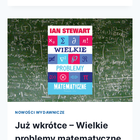
CZYLI
O
NAPRAWIANIU
LUDZKIEGO
MÓZGU
NOWOŚCI WYDAWNICZE
Już wkrótce – Wielkie
problemy matematyczne