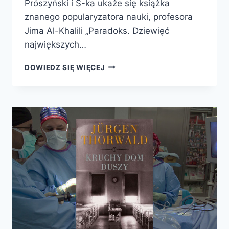
Prószyński i S-ka ukaże się książka
znanego popularyzatora nauki, profesora
Jima Al-Khalili „Paradoks. Dziewięć
największych…
JUŻ
DOWIEDZ SIĘ WIĘCEJ
WKRÓTCE
–
PARADOKS.
DZIEWIĘĆ
NAJWIĘKSZYCH
ZAGADEK
FIZYKI