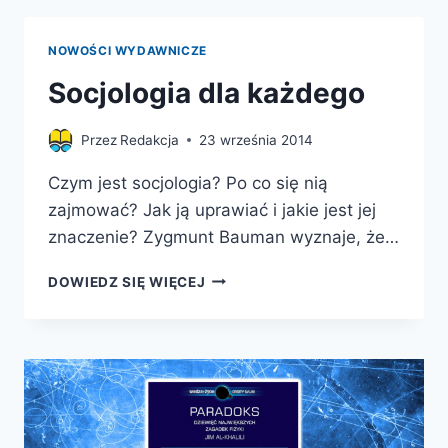
LICZBY
FIBONACCIEGO.
NOWOŚCI WYDAWNICZE
PIĘKNO
NATURY
Socjologia dla każdego
I
POTĘGA
Przez
Redakcja
23 września 2014
MATEMATYKI
Czym jest socjologia? Po co się nią
zajmować? Jak ją uprawiać i jakie jest jej
znaczenie? Zygmunt Bauman wyznaje, że…
SOCJOLOGIA
DOWIEDZ SIĘ WIĘCEJ
DLA
KAŻDEGO