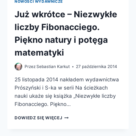
NOWOŚCI WYDAWNICZE
Już wkrótce – Niezwykłe
liczby Fibonacciego.
Piękno natury i potęga
matematyki
Przez
Sebastian Karkut
27 października 2014
25 listopada 2014 nakładem wydawnictwa
Prószyński i S-ka w serii Na ścieżkach
nauki ukaże się książka „Niezwykłe liczby
Fibonacciego. Piękno…
JUŻ
DOWIEDZ SIĘ WIĘCEJ
WKRÓTCE
–
NIEZWYKŁE