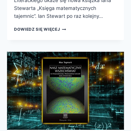
Literackiego ukaże się nowa książka Iana
Stewarta „Księga matematycznych
tajemnic”. Ian Stewart po raz kolejny…
JUŻ
DOWIEDZ SIĘ WIĘCEJ
WKRÓTCE
–
KSIĘGA
MATEMATYCZNYCH
TAJEMNIC