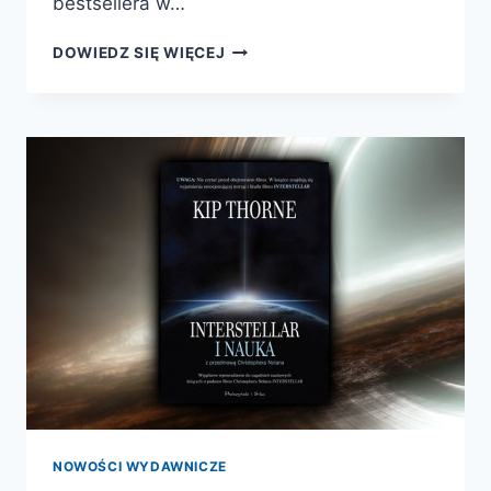
bestsellera w…
ZŁO.
DOWIEDZ SIĘ WIĘCEJ
JAK
POWSTAJE
W
NAS.
NOWOŚCI WYDAWNICZE